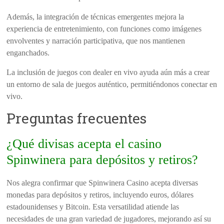
Además, la integración de técnicas emergentes mejora la
experiencia de entretenimiento, con funciones como imágenes
envolventes y narración participativa, que nos mantienen
enganchados.
La inclusión de juegos con dealer en vivo ayuda aún más a crear
un entorno de sala de juegos auténtico, permitiéndonos conectar en
vivo.
Preguntas frecuentes
¿Qué divisas acepta el casino
Spinwinera para depósitos y retiros?
Nos alegra confirmar que Spinwinera Casino acepta diversas
monedas para depósitos y retiros, incluyendo euros, dólares
estadounidenses y Bitcoin. Esta versatilidad atiende las
necesidades de una gran variedad de jugadores, mejorando así su