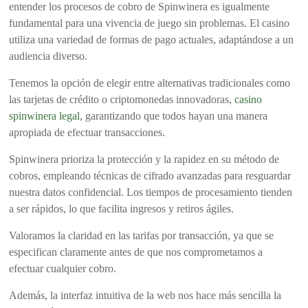
entender los procesos de cobro de Spinwinera es igualmente
fundamental para una vivencia de juego sin problemas. El casino
utiliza una variedad de formas de pago actuales, adaptándose a un
audiencia diverso.
Tenemos la opción de elegir entre alternativas tradicionales como
las tarjetas de crédito o criptomonedas innovadoras,
casino
spinwinera legal
, garantizando que todos hayan una manera
apropiada de efectuar transacciones.
Spinwinera prioriza la protección y la rapidez en su método de
cobros, empleando técnicas de cifrado avanzadas para resguardar
nuestra datos confidencial. Los tiempos de procesamiento tienden
a ser rápidos, lo que facilita ingresos y retiros ágiles.
Valoramos la claridad en las tarifas por transacción, ya que se
especifican claramente antes de que nos comprometamos a
efectuar cualquier cobro.
Además, la interfaz intuitiva de la web nos hace más sencilla la