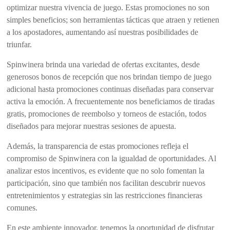
optimizar nuestra vivencia de juego. Estas promociones no son
simples beneficios; son herramientas tácticas que atraen y retienen
a los apostadores, aumentando así nuestras posibilidades de
triunfar.
Spinwinera brinda una variedad de ofertas excitantes, desde
generosos bonos de recepción que nos brindan tiempo de juego
adicional hasta promociones continuas diseñadas para conservar
activa la emoción. A frecuentemente nos beneficiamos de tiradas
gratis, promociones de reembolso y torneos de estación, todos
diseñados para mejorar nuestras sesiones de apuesta.
Además, la transparencia de estas promociones refleja el
compromiso de Spinwinera con la igualdad de oportunidades. Al
analizar estos incentivos, es evidente que no solo fomentan la
participación, sino que también nos facilitan descubrir nuevos
entretenimientos y estrategias sin las restricciones financieras
comunes.
En este ambiente innovador, tenemos la oportunidad de disfrutar