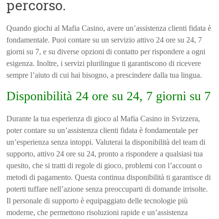
percorso.
Quando giochi al Mafia Casino, avere un’assistenza clienti fidata è
fondamentale. Puoi contare su un servizio attivo 24 ore su 24, 7
giorni su 7, e su diverse opzioni di contatto per rispondere a ogni
esigenza. Inoltre, i servizi plurilingue ti garantiscono di ricevere
sempre l’aiuto di cui hai bisogno, a prescindere dalla tua lingua.
Disponibilità 24 ore su 24, 7 giorni su 7
Durante la tua esperienza di gioco al Mafia Casino in Svizzera,
poter contare su un’assistenza clienti fidata è fondamentale per
un’esperienza senza intoppi. Valuterai la disponibilità del team di
supporto, attivo 24 ore su 24, pronto a rispondere a qualsiasi tua
quesito, che si tratti di regole di gioco, problemi con l’account o
metodi di pagamento. Questa continua disponibilità ti garantisce di
poterti tuffare nell’azione senza preoccuparti di domande irrisolte.
Il personale di supporto è equipaggiato delle tecnologie più
moderne, che permettono risoluzioni rapide e un’assistenza