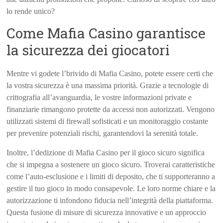
lo rende unico?
Come Mafia Casino garantisce
la sicurezza dei giocatori
Mentre vi godete l’brivido di Mafia Casino, potete essere certi che
la vostra sicurezza è una massima priorità. Grazie a tecnologie di
crittografia all’avanguardia, le vostre informazioni private e
finanziarie rimangono protette da accessi non autorizzati. Vengono
utilizzati sistemi di firewall sofisticati e un monitoraggio costante
per prevenire potenziali rischi, garantendovi la serenità totale.
Inoltre, l’dedizione di Mafia Casino per il gioco sicuro significa
che si impegna a sostenere un gioco sicuro. Troverai caratteristiche
come l’auto-esclusione e i limiti di deposito, che ti supporteranno a
gestire il tuo gioco in modo consapevole. Le loro norme chiare e la
autorizzazione ti infondono fiducia nell’integrità della piattaforma.
Questa fusione di misure di sicurezza innovative e un approccio