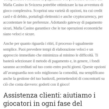
Mafia Casino in Svizzera potrebbe ottimizzare la tua avventura di
gioco complessiva. Scoprirai una varietà di opzioni, tra cui credit
card e di debito, portafogli elettronici e anche cryptocurrency, per
accontentare le tue preferenze. Adottando gateway di pagamento
sicuri, Mafia Casino garantisce che le tue operazioni economiche
siano veloci e sicure.
Anche per quanto riguarda i ritiri, il processo è ugualmente
semplice. Puoi prevedere tempi di elaborazione veloci e un
approccio immediato che minimizza al minimo le difficoltà. Ti
basterà selezionare il metodo di pagamento e, in genere, i fondi
saranno accreditati sul tuo conto entro pochi giorni. Queste opzioni
all’avanguardia non solo migliorano la comodità, ma semplificano
anche la gestione del tuo bankroll, permettendoti di concentrarti su
ciò che conta davvero: goderti con il gioco!
Assistenza clienti: aiutiamo i
giocatori in ogni fase del