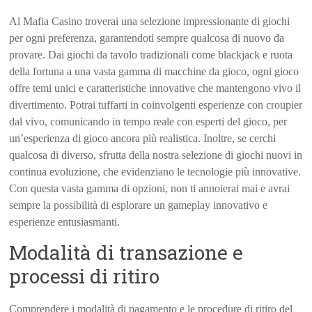
Al Mafia Casino troverai una selezione impressionante di giochi
per ogni preferenza, garantendoti sempre qualcosa di nuovo da
provare. Dai giochi da tavolo tradizionali come blackjack e ruota
della fortuna a una vasta gamma di macchine da gioco, ogni gioco
offre temi unici e caratteristiche innovative che mantengono vivo il
divertimento. Potrai tuffarti in coinvolgenti esperienze con croupier
dal vivo, comunicando in tempo reale con esperti del gioco, per
un’esperienza di gioco ancora più realistica. Inoltre, se cerchi
qualcosa di diverso, sfrutta della nostra selezione di giochi nuovi in
continua evoluzione, che evidenziano le tecnologie più innovative.
Con questa vasta gamma di opzioni, non ti annoierai mai e avrai
sempre la possibilità di esplorare un gameplay innovativo e
esperienze entusiasmanti.
Modalità di transazione e
processi di ritiro
Comprendere i modalità di pagamento e le procedure di ritiro del