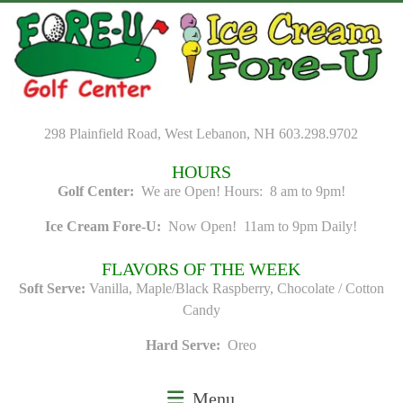
Skip
to
content
298 Plainfield Road, West Lebanon, NH 603.298.9702
HOURS
Golf Center:
We are Open! Hours: 8 am to 9pm!
Ice Cream Fore-U:
Now Open! 11am to 9pm Daily!
FLAVORS OF THE WEEK
Soft Serve:
Vanilla, Maple/Black Raspberry, Chocolate / Cotton
Candy
Hard Serve:
Oreo
Menu