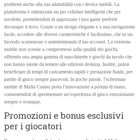
problemi anche alla sua adattabilità con i device mobili. La
piattaforma è ottimizzata sia per cellulari intelligenti che per
tavolette, permettendoti di apprezzare i tuoi game preferiti
dovunque ti trovi. Grazie a un design elegante e a una navigazione
facile, accedere alle diverse caratteristiche è facilissimo, che tu sia
facendo scommesse o amministrando il tuo account. La versione
mobile non scende a compromessi sulla qualità dei giochi,
offrendo una ampia gamma di macchinette e giochi da tavolo che
non hanno niente da temere alle edizioni desktop. Inoltre, potrai
beneficiare di tempi di caricamento rapidi e prestazioni fluide, per
partite di gioco sempre piacevoli. In poche parole, l’schermata
mobile di Mafia Casino porta l’innovazione a portata di mano,
consentendoti di sperimentare un’esperienza di gioco emozionante
sempre e ovunque.
Promozioni e bonus esclusivi
per i giocatori