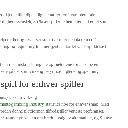
godkjente tilfeldige tallgeneratorer for å garantere fair
erdighet essensielt; 85 % av spillerne betrakter sikkerhet som
jelpemidler og ressurser som assisterer deltakere med å
iering og regulering fra anerkjente autoritet vår forpliktelse til
ert disse tekniske løsningene og metodene for å skape en
sere på det som virkelig betyr noe – glede og spenning.
pill for enhver spiller
Spinsy Casino virkelig
ents/gambling-industry-statistics
noe for enhver smak. Med
vordan denne plattformen tilfredsstiller varierte preferanser.
r casinoer presenterer et bredt utvalg av alternativer, og Spinsy