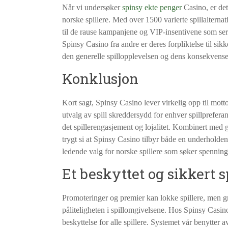
Når vi undersøker
spinsy ekte penger
Casino, er det
norske spillere. Med over 1500 varierte spillalternat
til de rause kampanjene og VIP-insentivene som ser u
Spinsy Casino fra andre er deres forpliktelse til sik
den generelle spillopplevelsen og dens konsekvenser
Konklusjon
Kort sagt, Spinsy Casino lever virkelig opp til mottoe
utvalg av spill skreddersydd for enhver spillprefer
det spillerengasjement og lojalitet. Kombinert med god
trygt si at Spinsy Casino tilbyr både en underholden
ledende valg for norske spillere som søker spenning 
Et beskyttet og sikkert 
Promoteringer og premier kan lokke spillere, men gr
påliteligheten i spillomgivelsene. Hos Spinsy Casino
beskyttelse for alle spillere. Systemet vår benytter