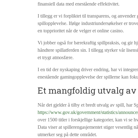
finansiell data med enestående effektivitet.
I tillegg er vi forpliktet til transparens, og anvender 
spillopplevelse. Ifølge industriundersøkelser er trov
en topprioritet når de velger et online casino.
Vi jobber også for bærekraftig spillpraksis, og gir h
håndtere spillatferden sin. I tillegg styrker vår lisens
et trygt atmosfære.
I en tid der nyskaping driver endring, har vi integr
enestående gamingopplevelse der spillerne kan foku
Et mangfoldig utvalg av s
Når det gjelder å tilby et bredt utvalg av spill, har 
https://www.gov.uk/government/statistics/announcem
over 1500 titler i forskjellige kategorier, kan vi se h
Data viser at spillerengasjementet stiger vesentlig nå
utmerker seg på dette området.