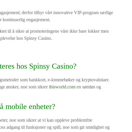
gasjement; derfor tilbyr vårt innovative VIP-program særlige
er kontinuerlig engasjement.
ktet til å sikre at promoteringene våre ikke bare lokker men
lopplevelse hos Spinsy Casino.
teres hos Spinsy Casino?
ingsmetoder som bankkort, e-lommebøker og kryptovalutaer.
lige ønsker, noe som sikrer
ibisworld.com
en sømløs og
på mobile enheter?
heter, noe som sikrer at vi kan oppleve problemfrie
 oss adgang til funksjoner og spill, noe som gir smidighet og