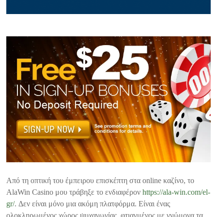
Από τη οπτική του έμπειρου επισκέπτη στα online καζίνο, το
AlaWin Casino μου τράβηξε το ενδιαφέρον
https://ala-win.com/el-
gr/
. Δεν είναι μόνο μια ακόμη πλατφόρμα. Είναι ένας
ολοκληρωμένος χώρος ψυχαγωγίας, φτιαγμένος με γνώμονα τα