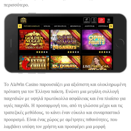
περισσότερο.
Το AlaWin Casino παρουσιάζει μια αξιόπιστη και ολοκληρωμένη
πρόταση για τον Έλληνα παίκτη. Ενώνει μια μεγάλη συλλογή
παιχνιδιών με υψηλά πρωτόκολλα ασφάλειας και ένα πλαίσιο για
υγιές παιχνίδι. Η προσαρμογή του, από τη γλώσσα μέχρι και τις
τραπεζικές μεθόδους, το κάνει έναν εύκολο και συναρπαστικό
προορισμό. Είναι ένας χώρος με αμέτρητες πιθανότητες, που
λαμβάνει υπόψη τον χρήστη και προσφέρει μια μορφή