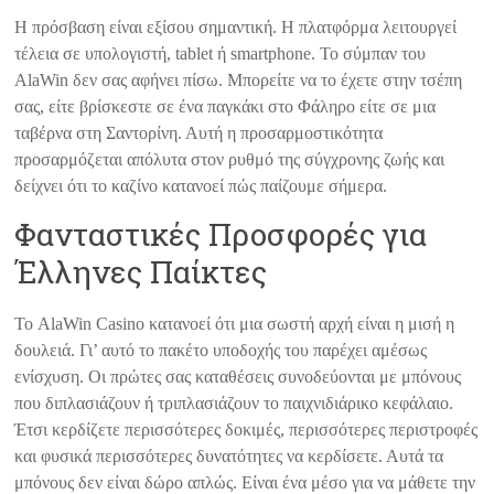
Η πρόσβαση είναι εξίσου σημαντική. Η πλατφόρμα λειτουργεί
τέλεια σε υπολογιστή, tablet ή smartphone. Το σύμπαν του
AlaWin δεν σας αφήνει πίσω. Μπορείτε να το έχετε στην τσέπη
σας, είτε βρίσκεστε σε ένα παγκάκι στο Φάληρο είτε σε μια
ταβέρνα στη Σαντορίνη. Αυτή η προσαρμοστικότητα
προσαρμόζεται απόλυτα στον ρυθμό της σύγχρονης ζωής και
δείχνει ότι το καζίνο κατανοεί πώς παίζουμε σήμερα.
Φανταστικές Προσφορές για
Έλληνες Παίκτες
Το AlaWin Casino κατανοεί ότι μια σωστή αρχή είναι η μισή η
δουλειά. Γι’ αυτό το πακέτο υποδοχής του παρέχει αμέσως
ενίσχυση. Οι πρώτες σας καταθέσεις συνοδεύονται με μπόνους
που διπλασιάζουν ή τριπλασιάζουν το παιχνιδιάρικο κεφάλαιο.
Έτσι κερδίζετε περισσότερες δοκιμές, περισσότερες περιστροφές
και φυσικά περισσότερες δυνατότητες να κερδίσετε. Αυτά τα
μπόνους δεν είναι δώρο απλώς. Είναι ένα μέσο για να μάθετε την