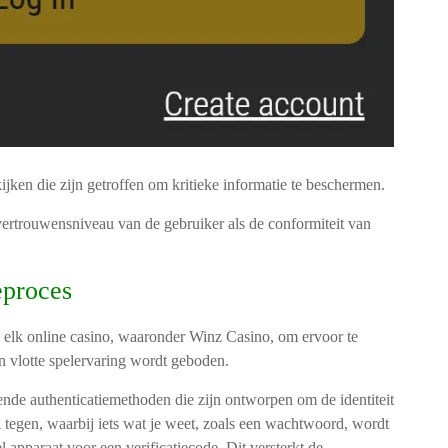
ijken die zijn getroffen om kritieke informatie te beschermen.
 vertrouwensniveau van de gebruiker als de conformiteit van
eproces
an elk online casino, waaronder Winz Casino, om ervoor te
n vlotte spelervaring wordt geboden.
ende authenticatiemethoden die zijn ontworpen om de identiteit
tegen, waarbij iets wat je weet, zoals een wachtwoord, wordt
 apparaat voor een verificatiecode. Dit versterkt de