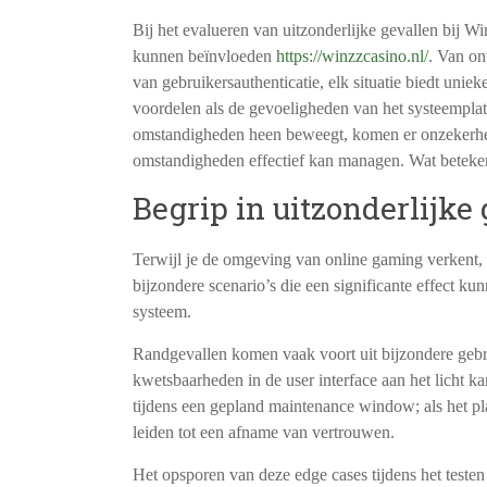
Bij het evalueren van uitzonderlijke gevallen bij Wi
kunnen beïnvloeden
https://winzzcasino.nl/
. Van on
van gebruikersauthenticatie, elk situatie biedt unie
voordelen als de gevoeligheden van het systeemplatf
omstandigheden heen beweegt, komen er onzekerhed
omstandigheden effectief kan managen. Wat beteken
Begrip in uitzonderlijke
Terwijl je de omgeving van online gaming verkent, i
bijzondere scenario’s die een significante effect k
systeem.
Randgevallen komen vaak voort uit bijzondere gebru
kwetsbaarheden in de user interface aan het licht 
tijdens een gepland maintenance window; als het plat
leiden tot een afname van vertrouwen.
Het opsporen van deze edge cases tijdens het testen