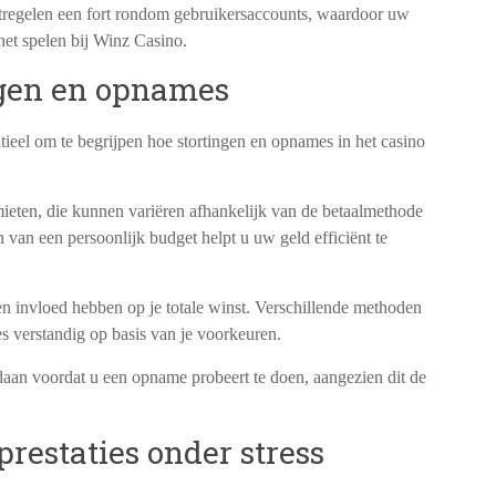
tregelen een fort rondom gebruikersaccounts, waardoor uw
 het spelen bij Winz Casino.
ngen en opnames
entieel om te begrijpen hoe stortingen en opnames in het casino
ieten, die kunnen variëren afhankelijk van de betaalmethode
n van een persoonlijk budget helpt u uw geld efficiënt te
 invloed hebben op je totale winst. Verschillende methoden
s verstandig op basis van je voorkeuren.
ldaan voordat u een opname probeert te doen, aangezien dit de
restaties onder stress