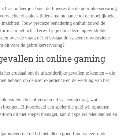
nz Casino leer je al snel de finesses die de gebruikerservaring
verwachte obstakels tijdens maintenance tot de moeilijkheid
ke inzichten. Jouw precieze benadering onthult zowel de
orm aan het licht. Terwijl je je door deze ingewikkelde
en over de vraag of het bestaande systeem onvoorziene
t dit voor de gebruikerservaring?
 gevallen in online gaming
s het cruciaal om de uitzonderlijke gevallen te kennen – die
unnen hebben op de user experience en de werking van het
ikersinteracties of verrassend systeemgedrag, wat
kan brengen. Bijvoorbeeld een speler die geld wil opnemen
form dit niet soepel managet, kan dit spelers teleurstellen en
 garandeert dat de UI niet alleen goed functioneert onder