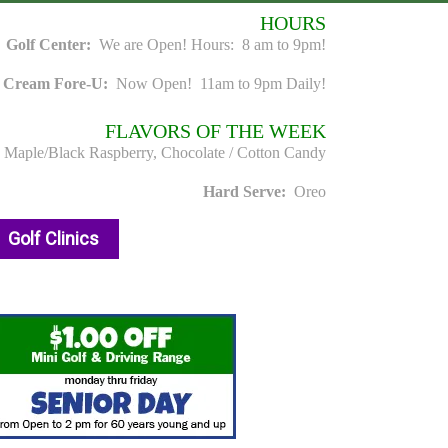
HOURS
Golf Center:
We are Open! Hours: 8 am to 9pm!
e Cream Fore-U:
Now Open! 11am to 9pm Daily!
FLAVORS OF THE WEEK
, Maple/Black Raspberry, Chocolate / Cotton Candy
Hard Serve:
Oreo
Golf Clinics