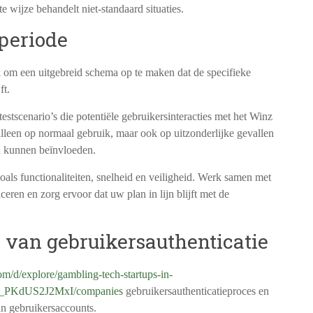
 wijze behandelt niet-standaard situaties.
tperiode
ijk om een uitgebreid schema op te maken dat de specifieke
ft.
testscenario’s die potentiële gebruikersinteracties met het Winz
alleen op normaal gebruik, maar ook op uitzonderlijke gevallen
n kunnen beïnvloeden.
oals functionaliteiten, snelheid en veiligheid. Werk samen met
eren en zorg ervoor dat uw plan in lijn blijft met de
 van gebruikersauthenticatie
com/d/explore/gambling-tech-startups-in-
_PKdUS2J2MxI/companies
gebruikersauthenticatieproces en
van gebruikersaccounts.