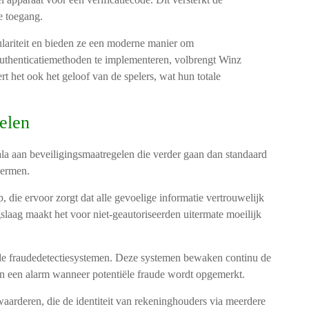
e toegang.
lariteit en bieden ze een moderne manier om
uthenticatiemethoden te implementeren, volbrengt Winz
rt het ook het geloof van de spelers, wat hun totale
elen
a aan beveiligingsmaatregelen die verder gaan dan standaard
hermen.
, die ervoor zorgt dat alle gevoelige informatie vertrouwelijk
gslaag maakt het voor niet-geautoriseerden uitermate moeilijk
e fraudedetectiesystemen. Deze systemen bewaken continu de
en een alarm wanneer potentiële fraude wordt opgemerkt.
n waarderen, die de identiteit van rekeninghouders via meerdere