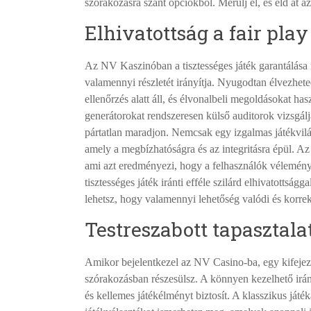
szórakozásra szánt opciókból. Merülj el, és éld át a
Elhivatottság a fair play
Az NV Kaszinóban a tisztességes játék garantálása 
valamennyi részletét irányítja. Nyugodtan élvezhet
ellenőrzés alatt áll, és élvonalbeli megoldásokat ha
generátorokat rendszeresen külső auditorok vizsgálj
pártatlan maradjon. Nemcsak egy izgalmas játékvilá
amely a megbízhatóságra és az integritásra épül. Az
ami azt eredményezi, hogy a felhasználók véleményét
tisztességes játék iránti efféle szilárd elhivatottsá
lehetsz, hogy valamennyi lehetőség valódi és korrek
Testreszabott tapasztala
Amikor bejelentkezel az NV Casino-ba, egy kifejeze
szórakozásban részesülsz. A könnyen kezelhető irá
és kellemes játékélményt biztosít. A klasszikus játé