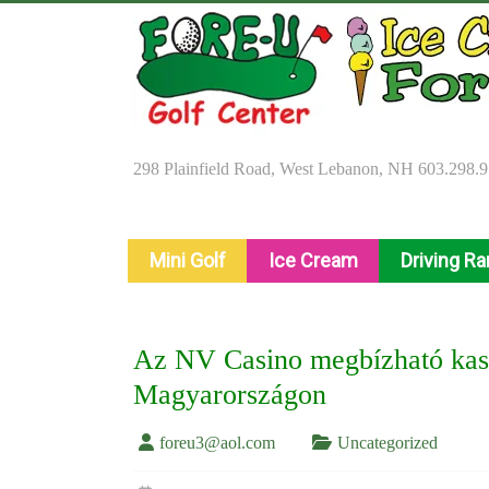
Skip
to
content
298 Plainfield Road, West Lebanon, NH 603.298.
Mini Golf
Ice Cream
Driving R
Az NV Casino megbízható kas
Magyarországon
foreu3@aol.com
Uncategorized