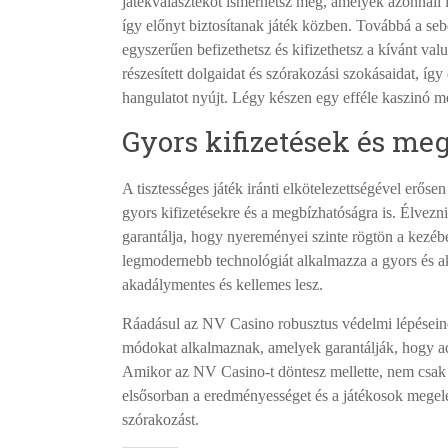
játékválasztékot ismerhetsz meg, amelyek azonnali i
így előnyt biztosítanak játék közben. Továbbá a seb
egyszerűen befizethetsz és kifizethetsz a kívánt v
részesített dolgaidat és szórakozási szokásaidat, így
hangulatot nyújt. Légy készen egy efféle kaszinó me
Gyors kifizetések és me
A tisztességes játék iránti elkötelezettségével erőse
gyors kifizetésekre és a megbízhatóságra is. Élvezn
garantálja, hogy nyereményei szinte rögtön a kezéb
legmodernebb technológiát alkalmazza a gyors és ak
akadálymentes és kellemes lesz.
Ráadásul az NV Casino robusztus védelmi lépéseinek mi
módokat alkalmaznak, amelyek garantálják, hogy ad
Amikor az NV Casino-t döntesz mellette, nem csak 
elsősorban a eredményességet és a játékosok megelé
szórakozást.