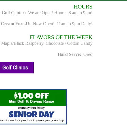
HOURS
Golf Center:
We are Open! Hours: 8 am to 9pm!
e Cream Fore-U:
Now Open! 11am to 9pm Daily!
FLAVORS OF THE WEEK
, Maple/Black Raspberry, Chocolate / Cotton Candy
Hard Serve:
Oreo
Golf Clinics