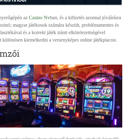
t nyerőgépén az
Casino Nv
ban, és a kifizetés azonnal jóváírásra
aszinó; magyar játékosok számára készült, problémamentes és
sztékával és a korrekt játék iránti elkötelezettségével
 különösen kiemelkedni a versenyképes online játékpiacon.
emzői