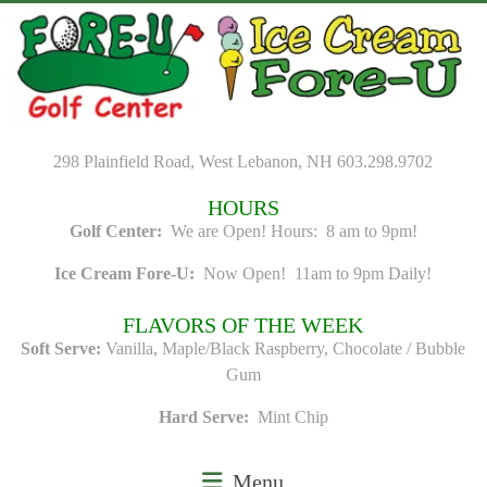
Skip
to
content
298 Plainfield Road, West Lebanon, NH 603.298.9702
HOURS
Golf Center:
We are Open! Hours: 8 am to 9pm!
Ice Cream Fore-U:
Now Open! 11am to 9pm Daily!
FLAVORS OF THE WEEK
Soft Serve:
Vanilla, Maple/Black Raspberry, Chocolate / Bubble
Gum
Hard Serve:
Mint Chip
Menu