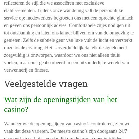
reflecteren de stijl die we associëren met exclusieve
etablissementen. Tijdens onze wandeling valt de persoonlijke
service op; medewerkers begroeten ons met een oprechte glimlach
en geven ons persoonlijk advies. Comfortabele zitjes nodigen uit
tot ontspanning en laten ons langer blijven om van de omgeving te
genieten. Zelfs de subtiele geur van luxe vult de lucht en versterkt
onze totale ervaring. Het is overduidelijk dat elk designelement
zorgvuldig is ontworpen, waardoor we ons niet alleen thuis
voelen, maar ook geabsorbeerd in een uitzonderlijke wereld van
verwennerij en finesse.
Veelgestelde vragen
Wat zijn de openingstijden van het
casino?
Wanneer we de openingstijden van casino’s controleren, zien we
vaak dat deze variëren. De meeste casino’s zijn doorgaans 24/7
geopend, maar het is verstandig om de exacte openingstijden