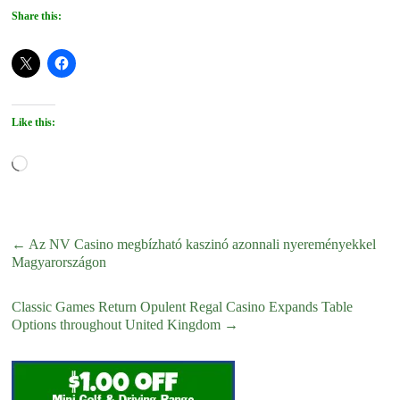
Share this:
Like this:
Loading…
←
Az NV Casino megbízható kaszinó azonnali nyereményekkel
Magyarországon
Classic Games Return Opulent Regal Casino Expands Table
Options throughout United Kingdom
→