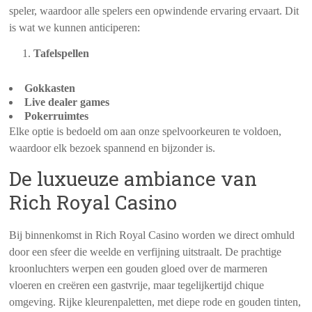
speler, waardoor alle spelers een opwindende ervaring ervaart. Dit
is wat we kunnen anticiperen:
Tafelspellen
Gokkasten
Live dealer games
Pokerruimtes
Elke optie is bedoeld om aan onze spelvoorkeuren te voldoen,
waardoor elk bezoek spannend en bijzonder is.
De luxueuze ambiance van
Rich Royal Casino
Bij binnenkomst in Rich Royal Casino worden we direct omhuld
door een sfeer die weelde en verfijning uitstraalt. De prachtige
kroonluchters werpen een gouden gloed over de marmeren
vloeren en creëren een gastvrije, maar tegelijkertijd chique
omgeving. Rijke kleurenpaletten, met diepe rode en gouden tinten,