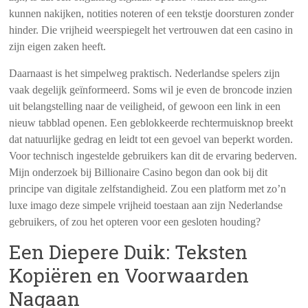
kunnen nakijken, notities noteren of een tekstje doorsturen zonder
hinder. Die vrijheid weerspiegelt het vertrouwen dat een casino in
zijn eigen zaken heeft.
Daarnaast is het simpelweg praktisch. Nederlandse spelers zijn
vaak degelijk geïnformeerd. Soms wil je even de broncode inzien
uit belangstelling naar de veiligheid, of gewoon een link in een
nieuw tabblad openen. Een geblokkeerde rechtermuisknop breekt
dat natuurlijke gedrag en leidt tot een gevoel van beperkt worden.
Voor technisch ingestelde gebruikers kan dit de ervaring bederven.
Mijn onderzoek bij Billionaire Casino begon dan ook bij dit
principe van digitale zelfstandigheid. Zou een platform met zo’n
luxe imago deze simpele vrijheid toestaan aan zijn Nederlandse
gebruikers, of zou het opteren voor een gesloten houding?
Een Diepere Duik: Teksten
Kopiëren en Voorwaarden
Nagaan