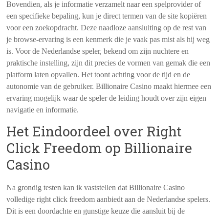
Bovendien, als je informatie verzamelt naar een spelprovider of
een specifieke bepaling, kun je direct termen van de site kopiëren
voor een zoekopdracht. Deze naadloze aansluiting op de rest van
je browse-ervaring is een kenmerk die je vaak pas mist als hij weg
is. Voor de Nederlandse speler, bekend om zijn nuchtere en
praktische instelling, zijn dit precies de vormen van gemak die een
platform laten opvallen. Het toont achting voor de tijd en de
autonomie van de gebruiker. Billionaire Casino maakt hiermee een
ervaring mogelijk waar de speler de leiding houdt over zijn eigen
navigatie en informatie.
Het Eindoordeel over Right
Click Freedom op Billionaire
Casino
Na grondig testen kan ik vaststellen dat Billionaire Casino
volledige right click freedom aanbiedt aan de Nederlandse spelers.
Dit is een doordachte en gunstige keuze die aansluit bij de