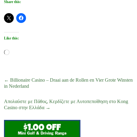
Share this:
Like this:
Loading…
←
Billionaire Casino – Draai aan de Rollen en Vier Grote Winsten
in Nederland
Απολαύστε με Πάθος, Κερδίζετε με Αυτοπεποίθηση στο Kong
Casino στην Ελλάδα
→