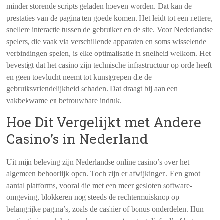
minder storende scripts geladen hoeven worden. Dat kan de
prestaties van de pagina ten goede komen. Het leidt tot een nettere,
snellere interactie tussen de gebruiker en de site. Voor Nederlandse
spelers, die vaak via verschillende apparaten en soms wisselende
verbindingen spelen, is elke optimalisatie in snelheid welkom. Het
bevestigt dat het casino zijn technische infrastructuur op orde heeft
en geen toevlucht neemt tot kunstgrepen die de
gebruiksvriendelijkheid schaden. Dat draagt bij aan een
vakbekwame en betrouwbare indruk.
Hoe Dit Vergelijkt met Andere
Casino’s in Nederland
Uit mijn beleving zijn Nederlandse online casino’s over het
algemeen behoorlijk open. Toch zijn er afwijkingen. Een groot
aantal platforms, vooral die met een meer gesloten software-
omgeving, blokkeren nog steeds de rechtermuisknop op
belangrijke pagina’s, zoals de cashier of bonus onderdelen. Hun