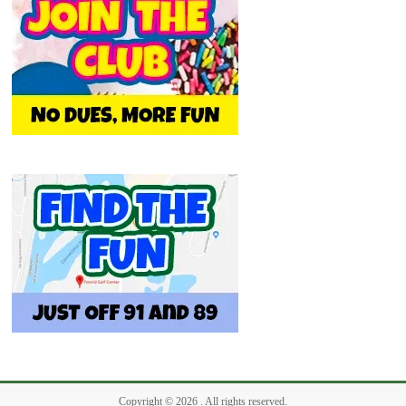
Copyright © 2026
. All rights reserved.