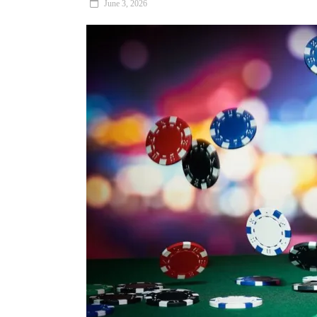
June 3, 2026