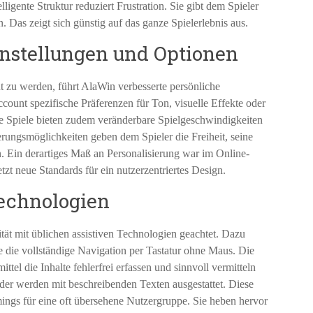
lligente Struktur reduziert Frustration. Sie gibt dem Spieler
n. Das zeigt sich günstig auf das ganze Spielerlebnis aus.
einstellungen und Optionen
 zu werden, führt AlaWin verbesserte persönliche
count spezifische Präferenzen für Ton, visuelle Effekte oder
ge Spiele bieten zudem veränderbare Spielgeschwindigkeiten
erungsmöglichkeiten geben dem Spieler die Freiheit, seine
Ein derartiges Maß an Personalisierung war im Online-
etzt neue Standards für ein nutzerzentriertes Design.
Technologien
ät mit üblichen assistiven Technologien geachtet. Dazu
e die vollständige Navigation per Tastatur ohne Maus. Die
ittel die Inhalte fehlerfrei erfassen und sinnvoll vermitteln
der werden mit beschreibenden Texten ausgestattet. Diese
ngs für eine oft übersehene Nutzergruppe. Sie heben hervor