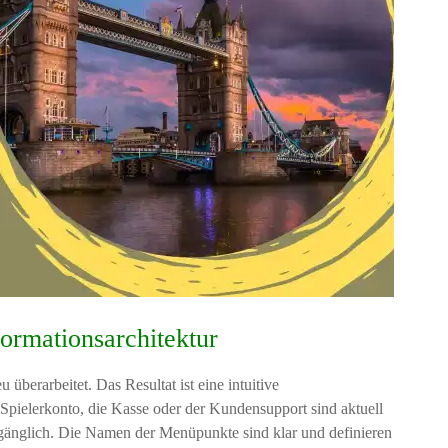
ormationsarchitektur
berarbeitet. Das Resultat ist eine intuitive
 Spielerkonto, die Kasse oder der Kundensupport sind aktuell
zugänglich. Die Namen der Menüpunkte sind klar und definieren