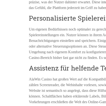
präzise, was der Nutzer dahinter erwartet. Diese inte
das Gefühl, die Plattform jederzeit im Griff zu habe
Personalisierte Spieler
Um eigenen Bedürfnissen noch optimaler zu gerecht
Spielereinstellungen ein. Nutzer können in ihrem Ac
Benachrichtigungen einstellen und speichern. Eini
oder alternative Steuerungsoptionen an. Diese Steu
Umgebung nach eigenem Komfort zu konfigurieren. 
Casino-Bereich bisher fast gar nicht zu finden. Es s
Assistenz für helfende 
AlaWin Casino hat großen Wert auf die Kompatibilit
zählen Screenreader, die Webinhalte vorlesen, sowi
Website ist semantisch so angelegt, dass diese Hilfsm
können. Schaltflächen haben erklärende Labels, Bil
Vorkehrungen erschließen die Welt des Online-Gami