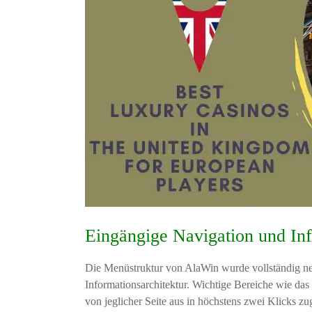
Eingängige Navigation und Inf
Die Menüstruktur von AlaWin wurde vollständig neu ü
Informationsarchitektur. Wichtige Bereiche wie das
von jeglicher Seite aus in höchstens zwei Klicks 