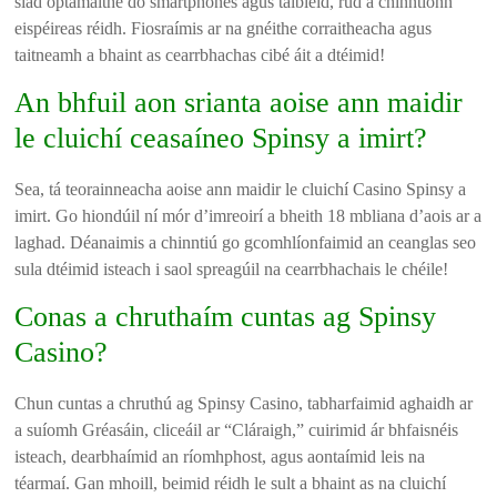
siad optamaithe do smartphones agus táibléid, rud a chinntíonn
eispéireas réidh. Fiosraímis ar na gnéithe corraitheacha agus
taitneamh a bhaint as cearrbhachas cibé áit a dtéimid!
An bhfuil aon srianta aoise ann maidir
le cluichí ceasaíneo Spinsy a imirt?
Sea, tá teorainneacha aoise ann maidir le cluichí Casino Spinsy a
imirt. Go hiondúil ní mór d’imreoirí a bheith 18 mbliana d’aois ar a
laghad. Déanaimis a chinntiú go gcomhlíonfaimid an ceanglas seo
sula dtéimid isteach i saol spreagúil na cearrbhachais le chéile!
Conas a chruthaím cuntas ag Spinsy
Casino?
Chun cuntas a chruthú ag Spinsy Casino, tabharfaimid aghaidh ar
a suíomh Gréasáin, cliceáil ar “Cláraigh,” cuirimid ár bhfaisnéis
isteach, dearbhaímid an ríomhphost, agus aontaímid leis na
téarmaí. Gan mhoill, beimid réidh le sult a bhaint as na cluichí