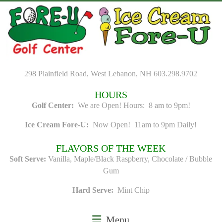
Skip
to
content
298 Plainfield Road, West Lebanon, NH 603.298.9702
HOURS
Golf Center:
We are Open! Hours: 8 am to 9pm!
Ice Cream Fore-U:
Now Open! 11am to 9pm Daily!
FLAVORS OF THE WEEK
Soft Serve:
Vanilla, Maple/Black Raspberry, Chocolate / Bubble
Gum
Hard Serve:
Mint Chip
Menu