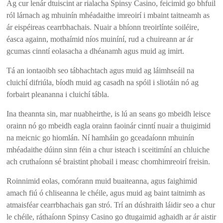
Ag cur lenár dtuiscint ar rialacha Spinsy Casino, feicimid go bhfuil
ról lárnach ag mhuinín mhéadaithe imreoirí i mbaint taitneamh as
ár eispéireas cearrbhachais. Nuair a bhíonn treoirlínte soiléire,
éasca againn, mothaímid níos muiníní, rud a chuireann ar ár
gcumas cinntí eolasacha a dhéanamh agus muid ag imirt.
Tá an iontaoibh seo tábhachtach agus muid ag láimhseáil na
cluichí difriúla, bíodh muid ag casadh na spóil i sliotáin nó ag
forbairt pleananna i cluichí tábla.
Ina theannta sin, mar nuabheirthe, is lú an seans go mbeidh leisce
orainn nó go mbeidh eagla orainn faoinár cinntí nuair a thuigimid
na meicnic go hiomlán. Ní hamháin go gceadaíonn mhuinín
mhéadaithe dúinn sinn féin a chur isteach i sceitimíní an chluiche
ach cruthaíonn sé braistint phobail i measc chomhimreoirí freisin.
Roinnimid eolas, comórann muid buaiteanna, agus faighimid
amach fiú ó chliseanna le chéile, agus muid ag baint taitnimh as
atmaisféar cearrbhachais gan stró. Trí an dúshraith láidir seo a chur
le chéile, ráthaíonn Spinsy Casino go dtugaimid aghaidh ar ár aistir