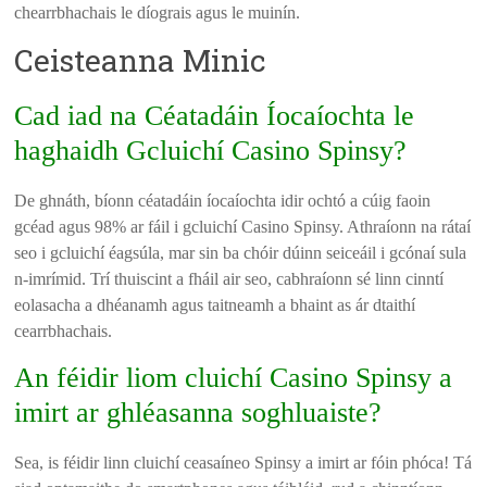
chearrbhachais le díograis agus le muinín.
Ceisteanna Minic
Cad iad na Céatadáin Íocaíochta le
haghaidh Gcluichí Casino Spinsy?
De ghnáth, bíonn céatadáin íocaíochta idir ochtó a cúig faoin
gcéad agus 98% ar fáil i gcluichí Casino Spinsy. Athraíonn na rátaí
seo i gcluichí éagsúla, mar sin ba chóir dúinn seiceáil i gcónaí sula
n-imrímid. Trí thuiscint a fháil air seo, cabhraíonn sé linn cinntí
eolasacha a dhéanamh agus taitneamh a bhaint as ár dtaithí
cearrbhachais.
An féidir liom cluichí Casino Spinsy a
imirt ar ghléasanna soghluaiste?
Sea, is féidir linn cluichí ceasaíneo Spinsy a imirt ar fóin phóca! Tá