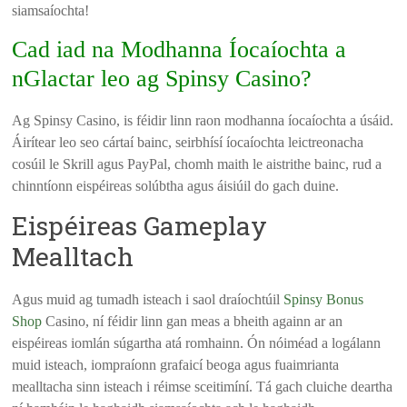
siamsaíochta!
Cad iad na Modhanna Íocaíochta a
nGlactar leo ag Spinsy Casino?
Ag Spinsy Casino, is féidir linn raon modhanna íocaíochta a úsáid.
Áirítear leo seo cártaí bainc, seirbhísí íocaíochta leictreonacha
cosúil le Skrill agus PayPal, chomh maith le aistrithe bainc, rud a
chinntíonn eispéireas solúbtha agus áisiúil do gach duine.
Eispéireas Gameplay
Mealltach
Agus muid ag tumadh isteach i saol draíochtúil
Spinsy Bonus
Shop
Casino, ní féidir linn gan meas a bheith againn ar an
eispéireas iomlán súgartha atá romhainn. Ón nóiméad a logálann
muid isteach, iompraíonn grafaicí beoga agus fuaimrianta
mealltacha sinn isteach i réimse sceitimíní. Tá gach cluiche deartha