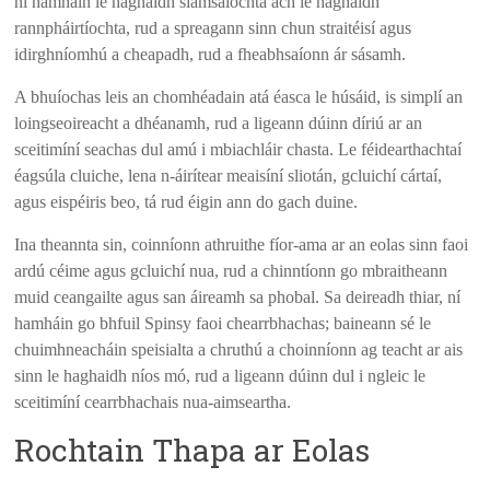
ní hamháin le haghaidh siamsaíochta ach le haghaidh
rannpháirtíochta, rud a spreagann sinn chun straitéisí agus
idirghníomhú a cheapadh, rud a fheabhsaíonn ár sásamh.
A bhuíochas leis an chomhéadain atá éasca le húsáid, is simplí an
loingseoireacht a dhéanamh, rud a ligeann dúinn díriú ar an
sceitimíní seachas dul amú i mbiachláir chasta. Le féidearthachtaí
éagsúla cluiche, lena n-áirítear meaisíní sliotán, gcluichí cártaí,
agus eispéiris beo, tá rud éigin ann do gach duine.
Ina theannta sin, coinníonn athruithe fíor-ama ar an eolas sinn faoi
ardú céime agus gcluichí nua, rud a chinntíonn go mbraitheann
muid ceangailte agus san áireamh sa phobal. Sa deireadh thiar, ní
hamháin go bhfuil Spinsy faoi chearrbhachas; baineann sé le
chuimhneacháin speisialta a chruthú a choinníonn ag teacht ar ais
sinn le haghaidh níos mó, rud a ligeann dúinn dul i ngleic le
sceitimíní cearrbhachais nua-aimseartha.
Rochtain Thapa ar Eolas