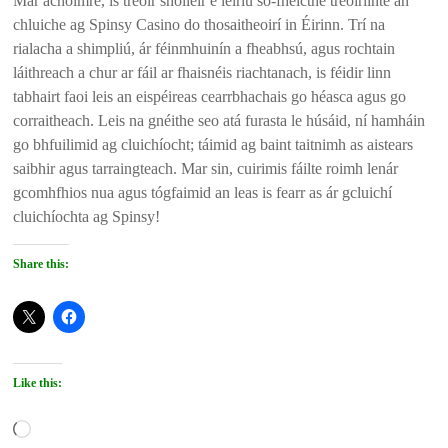
Mar achoimre, is treoir shoiléir é léiriú so-fheicthe treoirlínte an
chluiche ag Spinsy Casino do thosaitheoirí in Éirinn. Trí na
rialacha a shimpliú, ár féinmhuinín a fheabhsú, agus rochtain
láithreach a chur ar fáil ar fhaisnéis riachtanach, is féidir linn
tabhairt faoi leis an eispéireas cearrbhachais go héasca agus go
corraitheach. Leis na gnéithe seo atá furasta le húsáid, ní hamháin
go bhfuilimid ag cluichíocht; táimid ag baint taitnimh as aistears
saibhir agus tarraingteach. Mar sin, cuirimis fáilte roimh lenár
gcomhfhios nua agus tógfaimid an leas is fearr as ár gcluichí
cluichíochta ag Spinsy!
Share this:
Like this:
Loading…