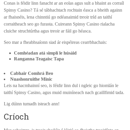
Conas is féidir linn fanacht ar an eolas agus sult a bhaint as corraíl
Spinsy Casino? Tá sé tábhachtach rochtain éasca a bheith againn
ar fhaisnéis, lena chinntiú go ndéanaimid treoir tríd an taithí
corraitheach seo go furasta. Cuireann Spinsy Casino rialacha
cluiche struchtúrtha agus treoir ar fáil go héasca.
Seo mar a fheabhsaíonn siad ár eispéireas cearrbhachais:
Comhéadan atá simplí le húsáid
Ranganna Teagaisc Tapa
Cabhair Comhrá Beo
Nuashonruithe Minic
Leis na hacmhainní seo, is féidir linn dul i ngleic go hiomlán le
taithí Spinsy Casino, agus muid muiníneach nach gcaillfimid tada.
Lig dúinn tumadh isteach ann!
Críoch