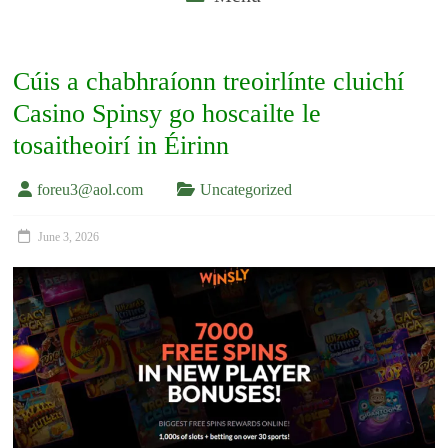
Cúis a chabhraíonn treoirlínte cluichí
Casino Spinsy go hoscailte le
tosaitheoirí in Éirinn
foreu3@aol.com
Uncategorized
June 3, 2026