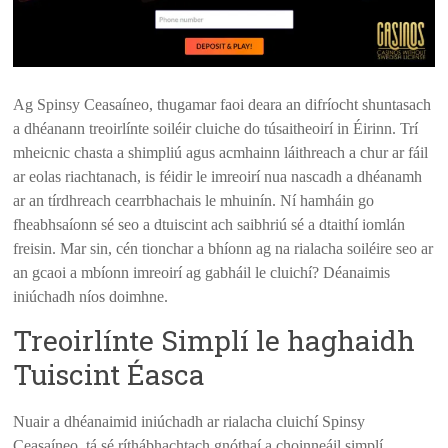
Ag Spinsy Ceasaíneo, thugamar faoi deara an difríocht shuntasach
a dhéanann treoirlínte soiléir cluiche do túsaitheoirí in Éirinn. Trí
mheicnic chasta a shimpliú agus acmhainn láithreach a chur ar fáil
ar eolas riachtanach, is féidir le imreoirí nua nascadh a dhéanamh
ar an tírdhreach cearrbhachais le mhuinín. Ní hamháin go
fheabhsaíonn sé seo a dtuiscint ach saibhriú sé a dtaithí iomlán
freisin. Mar sin, cén tionchar a bhíonn ag na rialacha soiléire seo ar
an gcaoi a mbíonn imreoirí ag gabháil le cluichí? Déanaimis
iniúchadh níos doimhne.
Treoirlínte Simplí le haghaidh
Tuiscint Éasca
Nuair a dhéanaimid iniúchadh ar rialacha cluichí Spinsy
Ceasaíneo, tá sé ríthábhachtach gnóthaí a choinneáil simplí.