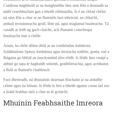
Cuidíonn tuigbheáil ar na bunghnéithe linn sinn féin a thumadh sa
taithí cearrbhachais gan a bheith róbhuartha. Is é an chéad chéim
ná sinn féin a chur ar an fhaisnéis faoi mheicnic an chluichí,
amhail teorainneacha geall, línte pá, agus teaglamaí buaiteacha. Tá
casadh ar leith ag gach cluiche, ach fhanann coincheapa
bunúsacha mar a chéile.
Ansin, ba chóir dúinn díriú ar an comhéadan úsáideora.
Soláthraíonn Spinsy íomhánna agus treoracha soiléire, gonta, rud a
fhágann go bhfuil an nascleanúint níos réidh. Is féidir linn cnaipí a
aithint go tapa le haghaidh sníomh, gealltóireachta, agus acmhainn
a fháil ar fhaisnéis chabhrach.
Faoi dheireadh, ná déanaimis dearmad féachaint ar na arduithe
céime agus na bónais. Is féidir le fios a bheith againn conas iad seo
a úsáid feabhas mór a chur ar ár gcluichí.
Mhuinín Feabhsaithe Imreora