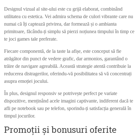
Designul vizual al site-ului este cu grijă elaborat, combinând
utilitatea cu estetica. Vei admira schema de culori vibrante care nu
numai că îți captează privirea, dar formează și o ambianta
primitoare, făcându-ți simplu să pierzi noțiunea timpului în timp ce
te joci games tale preferate.
Fiecare componentă, de la taste la afișe, este conceput să fie
atrăgător din punct de vedere grafic, dar armonios, garantând o
trăire de navigare agreabilă. Această strategie atentă contribuie la
reducerea distragerilor, oferindu-vă posibilitatea să vă concentrați
asupra emoției jocului.
În plus, designul responsiv se potrivește perfect pe variate
dispozitive, menținând acele imagini captivante, indiferent dacă te
afli pe notebook sau pe telefon, sporindu-ți satisfacția generală în
timpul jocurilor.
Promoții și bonusuri oferite