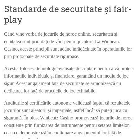
Standarde de securitate și fair-
play
Când vine vorba de jocurile de noroc online, securitatea și
echitatea sunt priorități de vârf pentru jucători. La Winbeatz
Casino, aceste principii sunt adânc înrădăcinate în operațiunile lor
prin protocoale de securitate riguroase.
Aceștia folosesc tehnologii avansate de criptare pentru a vă proteja
informațiile individuale și financiare, garantând un mediu de joc
sigur. Acest angajament față de securitate se armonizează cu
dedicarea lor față de practicile de joc echitabile.
Auditurile și certificările autonome validează faptul că rezultatele
jocurilor sunt aleatorii și imparțiale, astfel încât să puteți juca cu
siguranță. În plus, Winbeatz Casino promovează jocurile de noroc
conștiente prin furnizarea de instrumente pentru setarea limitelor,
ceea ce demonstrează în continuare angajamentul lor față de