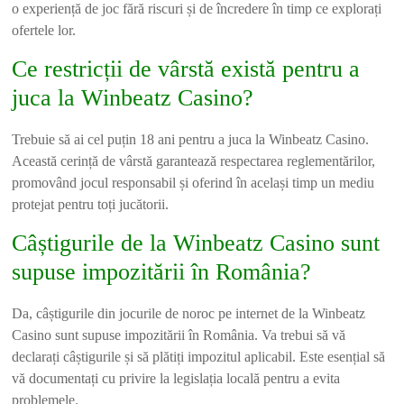
o experiență de joc fără riscuri și de încredere în timp ce explorați
ofertele lor.
Ce restricții de vârstă există pentru a
juca la Winbeatz Casino?
Trebuie să ai cel puțin 18 ani pentru a juca la Winbeatz Casino.
Această cerință de vârstă garantează respectarea reglementărilor,
promovând jocul responsabil și oferind în același timp un mediu
protejat pentru toți jucătorii.
Câștigurile de la Winbeatz Casino sunt
supuse impozitării în România?
Da, câștigurile din jocurile de noroc pe internet de la Winbeatz
Casino sunt supuse impozitării în România. Va trebui să vă
declarați câștigurile și să plătiți impozitul aplicabil. Este esențial să
vă documentați cu privire la legislația locală pentru a evita
problemele.