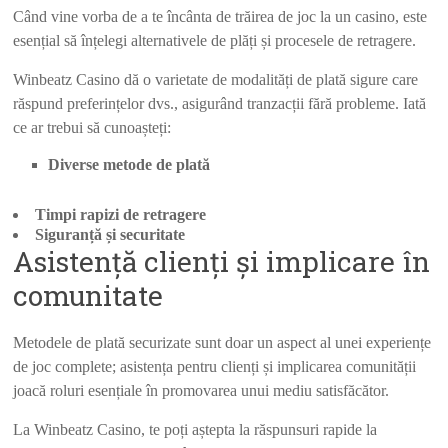
Când vine vorba de a te încânta de trăirea de joc la un casino, este
esențial să înțelegi alternativele de plăți și procesele de retragere.
Winbeatz Casino dă o varietate de modalități de plată sigure care
răspund preferințelor dvs., asigurând tranzacții fără probleme. Iată
ce ar trebui să cunoașteți:
Diverse metode de plată
Timpi rapizi de retragere
Siguranță și securitate
Asistență clienți și implicare în
comunitate
Metodele de plată securizate sunt doar un aspect al unei experiențe
de joc complete; asistența pentru clienți și implicarea comunității
joacă roluri esențiale în promovarea unui mediu satisfăcător.
La Winbeatz Casino, te poți aștepta la răspunsuri rapide la