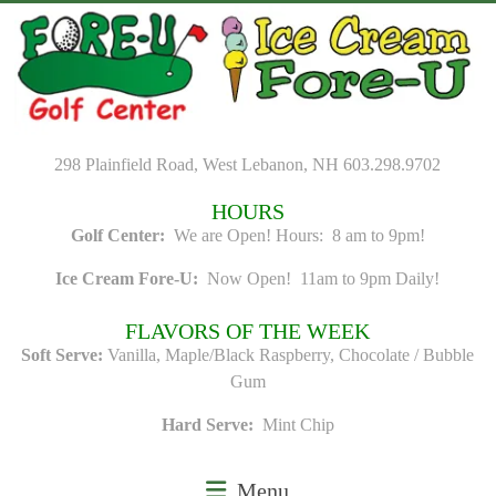
Skip
to
content
298 Plainfield Road, West Lebanon, NH 603.298.9702
HOURS
Golf Center:
We are Open! Hours: 8 am to 9pm!
Ice Cream Fore-U:
Now Open! 11am to 9pm Daily!
FLAVORS OF THE WEEK
Soft Serve:
Vanilla, Maple/Black Raspberry, Chocolate / Bubble
Gum
Hard Serve:
Mint Chip
Menu