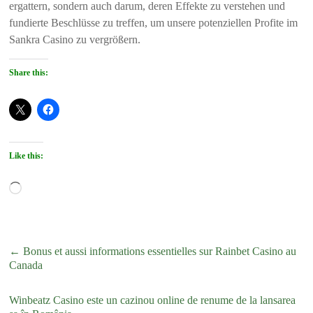
ergattern, sondern auch darum, deren Effekte zu verstehen und
fundierte Beschlüsse zu treffen, um unsere potenziellen Profite im
Sankra Casino zu vergrößern.
Share this:
Like this:
Loading…
←
Bonus et aussi informations essentielles sur Rainbet Casino au
Canada
Winbeatz Casino este un cazinou online de renume de la lansarea