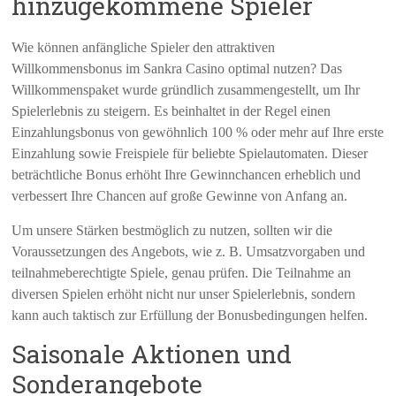
hinzugekommene Spieler
Wie können anfängliche Spieler den attraktiven
Willkommensbonus im Sankra Casino optimal nutzen? Das
Willkommenspaket wurde gründlich zusammengestellt, um Ihr
Spielerlebnis zu steigern. Es beinhaltet in der Regel einen
Einzahlungsbonus von gewöhnlich 100 % oder mehr auf Ihre erste
Einzahlung sowie Freispiele für beliebte Spielautomaten. Dieser
beträchtliche Bonus erhöht Ihre Gewinnchancen erheblich und
verbessert Ihre Chancen auf große Gewinne von Anfang an.
Um unsere Stärken bestmöglich zu nutzen, sollten wir die
Voraussetzungen des Angebots, wie z. B. Umsatzvorgaben und
teilnahmeberechtigte Spiele, genau prüfen. Die Teilnahme an
diversen Spielen erhöht nicht nur unser Spielerlebnis, sondern
kann auch taktisch zur Erfüllung der Bonusbedingungen helfen.
Saisonale Aktionen und
Sonderangebote