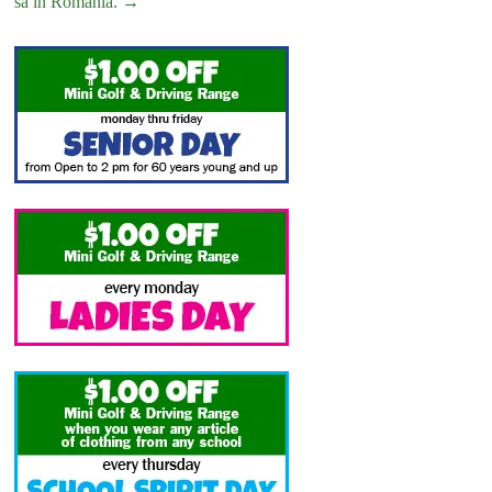
sa în România.
→