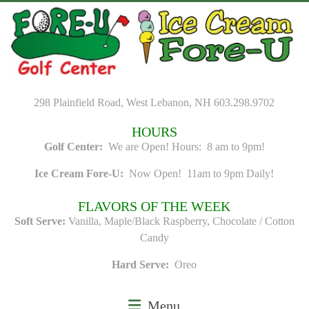
Skip
to
content
298 Plainfield Road, West Lebanon, NH 603.298.9702
HOURS
Golf Center:
We are Open! Hours: 8 am to 9pm!
Ice Cream Fore-U:
Now Open! 11am to 9pm Daily!
FLAVORS OF THE WEEK
Soft Serve:
Vanilla, Maple/Black Raspberry, Chocolate / Cotton
Candy
Hard Serve:
Oreo
Menu