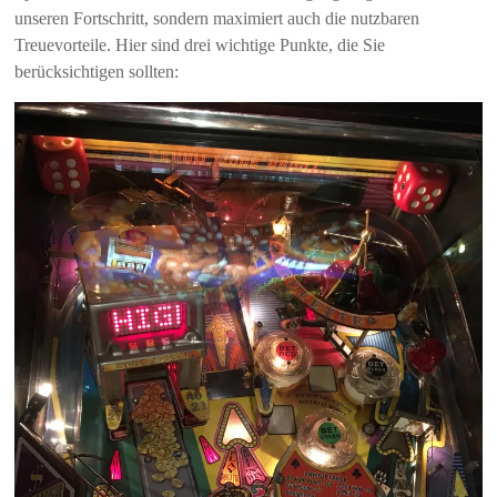
unseren Fortschritt, sondern maximiert auch die nutzbaren
Treuevorteile. Hier sind drei wichtige Punkte, die Sie
berücksichtigen sollten: