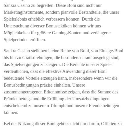
Sankra Casino zu begreifen. Diese Boni sind nicht nur
Marketinginstrumente, sondern planvolle Bestandteile, die unser
Spielerlebnis erheblich verbessern können. Durch die
Untersuchung diverser Bonustaktiken können wir uns
Möglichkeiten für größere Gaming-Konten und verlängerte
Spielperioden eröffnen.
Sankra Casino stellt bereit eine Reihe von Boni, von Einlage-Boni
bis hin zu Gratisdrehungen, die besonders darauf ausgelegt sind,
das Spielvergnügen zu steigern. Die Berichte unserer Spieler
verdeutlichen, dass die effektive Anwendung dieser Boni
bedeutende Vorteile erzeugen kann, insbesondere wenn wir die
Bonusbedingungen präzise einhalten. Unsere
zusammengetragenen Erkenntnisse zeigen, dass die Summe des
Prämienbetrags und die Erfüllung der Umsatzbedingungen
entscheidend zu unserem Triumph und unserer Freude beitragen
können.
Bei der Nutzung dieser Boni geht es nicht nur darum, Offerten zu