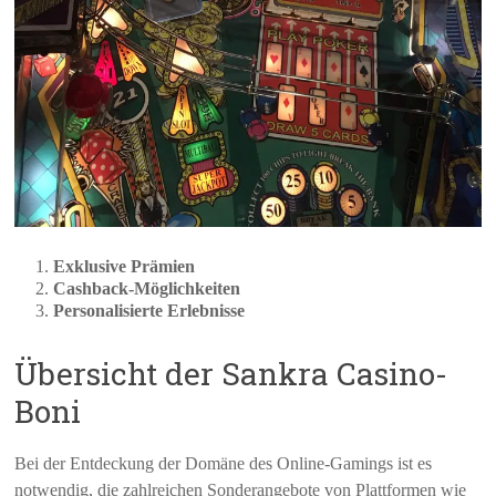
Exklusive Prämien
Cashback-Möglichkeiten
Personalisierte Erlebnisse
Übersicht der Sankra Casino-
Boni
Bei der Entdeckung der Domäne des Online-Gamings ist es
notwendig, die zahlreichen Sonderangebote von Plattformen wie