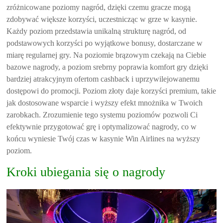
zróżnicowane poziomy nagród, dzięki czemu gracze mogą
zdobywać większe korzyści, uczestnicząc w grze w kasynie.
Każdy poziom przedstawia unikalną strukturę nagród, od
podstawowych korzyści po wyjątkowe bonusy, dostarczane w
miarę regularnej gry. Na poziomie brązowym czekają na Ciebie
bazowe nagrody, a poziom srebrny poprawia komfort gry dzięki
bardziej atrakcyjnym ofertom cashback i uprzywilejowanemu
dostępowi do promocji. Poziom złoty daje korzyści premium, takie
jak dostosowane wsparcie i wyższy efekt mnożnika w Twoich
zarobkach. Zrozumienie tego systemu poziomów pozwoli Ci
efektywnie przygotować grę i optymalizować nagrody, co w
końcu wyniesie Twój czas w kasynie Win Airlines na wyższy
poziom.
Kroki ubiegania się o nagrody