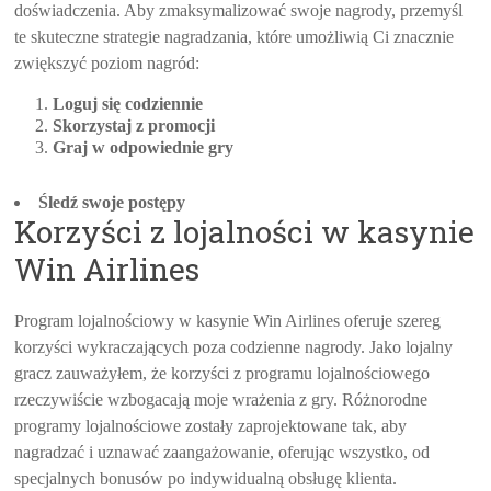
doświadczenia. Aby zmaksymalizować swoje nagrody, przemyśl
te skuteczne strategie nagradzania, które umożliwią Ci znacznie
zwiększyć poziom nagród:
Loguj się codziennie
Skorzystaj z promocji
Graj w odpowiednie gry
Śledź swoje postępy
Korzyści z lojalności w kasynie
Win Airlines
Program lojalnościowy w kasynie Win Airlines oferuje szereg
korzyści wykraczających poza codzienne nagrody. Jako lojalny
gracz zauważyłem, że korzyści z programu lojalnościowego
rzeczywiście wzbogacają moje wrażenia z gry. Różnorodne
programy lojalnościowe zostały zaprojektowane tak, aby
nagradzać i uznawać zaangażowanie, oferując wszystko, od
specjalnych bonusów po indywidualną obsługę klienta.