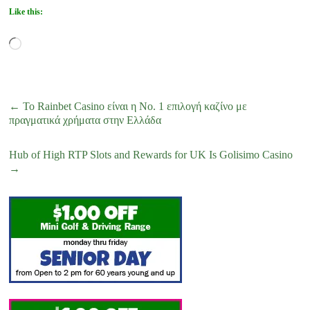
Like this:
Loading…
←
Το Rainbet Casino είναι η Νο. 1 επιλογή καζίνο με
πραγματικά χρήματα στην Ελλάδα
Hub of High RTP Slots and Rewards for UK Is Golisimo Casino
→