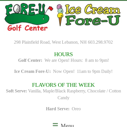
Skip
to
content
298 Plainfield Road, West Lebanon, NH 603.298.9702
HOURS
Golf Center:
We are Open! Hours: 8 am to 9pm!
Ice Cream Fore-U:
Now Open! 11am to 9pm Daily!
FLAVORS OF THE WEEK
Soft Serve:
Vanilla, Maple/Black Raspberry, Chocolate / Cotton
Candy
Hard Serve:
Oreo
Menu