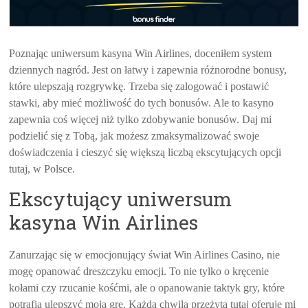
Poznając uniwersum kasyna Win Airlines, doceniłem system
dziennych nagród. Jest on łatwy i zapewnia różnorodne bonusy,
które ulepszają rozgrywkę. Trzeba się zalogować i postawić
stawki, aby mieć możliwość do tych bonusów. Ale to kasyno
zapewnia coś więcej niż tylko zdobywanie bonusów. Daj mi
podzielić się z Tobą, jak możesz zmaksymalizować swoje
doświadczenia i cieszyć się większą liczbą ekscytujących opcji
tutaj, w Polsce.
Ekscytujący uniwersum
kasyna Win Airlines
Zanurzając się w emocjonujący świat Win Airlines Casino, nie
mogę opanować dreszczyku emocji. To nie tylko o kręcenie
kołami czy rzucanie kośćmi, ale o opanowanie taktyk gry, które
potrafią ulepszyć moją grę. Każda chwila przeżyta tutaj oferuje mi