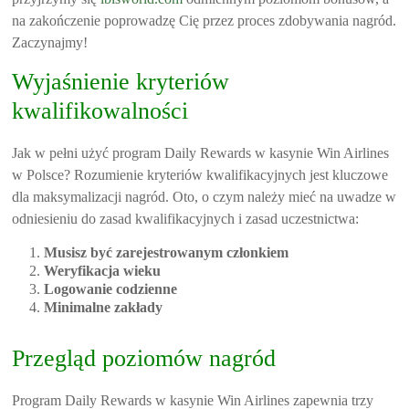
na zakończenie poprowadzę Cię przez proces zdobywania nagród.
Zaczynajmy!
Wyjaśnienie kryteriów
kwalifikowalności
Jak w pełni użyć program Daily Rewards w kasynie Win Airlines
w Polsce? Rozumienie kryteriów kwalifikacyjnych jest kluczowe
dla maksymalizacji nagród. Oto, o czym należy mieć na uwadze w
odniesieniu do zasad kwalifikacyjnych i zasad uczestnictwa:
Musisz być zarejestrowanym członkiem
Weryfikacja wieku
Logowanie codzienne
Minimalne zakłady
Przegląd poziomów nagród
Program Daily Rewards w kasynie Win Airlines zapewnia trzy