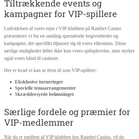
Tiltrækkende events og
kampagner for VIP-spillere
I udvidelsen af vores rejse i VIP-klubben på Rainbet Casino
præsenteres vi for en samling spændende begivenheder og
kampagner, der specifikt tilpasser sig til vores elitestatus. Disse
særlige muligheder løfter ikke kun vores spiloplevelse, men styrker
også vores bånd til casinoet.
Her er hvad vi kan se frem til som VIP-spillere:
Eksklusive turneringer
Specielle temaarrangementer
Skræddersyede belønninger
Særlige fordele og præmier for
VIP-medlemmer
Når du er medlem af VIP-klubben hos Rainbet Casino, vil du