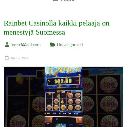
Rainbet Casinolla kaikki pelaaja on
menestyjä Suomessa
foreu3@aol.com
Uncategorized
June 3, 2026