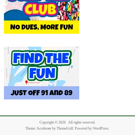
Copyright © 2026
. All rights reserved.
Theme:
Accelerate
by ThemeGrill. Powered by
WordPress
.