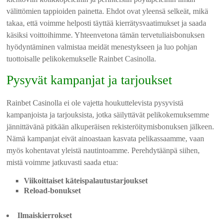
välittömien tappioiden painetta. Ehdot ovat yleensä selkeät, mikä
takaa, että voimme helposti täyttää kierrätysvaatimukset ja saada
käsiksi voittoihimme. Yhteenvetona tämän tervetuliaisbonuksen
hyödyntäminen valmistaa meidät menestykseen ja luo pohjan
tuottoisalle pelikokemukselle Rainbet Casinolla.
Pysyvät kampanjat ja tarjoukset
Rainbet Casinolla ei ole vajetta houkuttelevista pysyvistä
kampanjoista ja tarjouksista, jotka säilyttävät pelikokemuksemme
jännittävänä pitkään alkuperäisen rekisteröitymisbonuksen jälkeen.
Nämä kampanjat eivät ainoastaan kasvata pelikassaamme, vaan
myös kohentavat yleistä nautintoamme. Perehdytäänpä siihen,
mistä voimme jatkuvasti saada etua:
Viikoittaiset käteispalautustarjoukset
Reload-bonukset
Ilmaiskierrokset