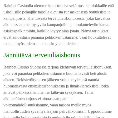
Rainbet Casinolla olemme innostuneita sekä uusille tulokkaille että
uskollisille pelaajille tarjolla olevista runsaskätisistä bonuksista ja
kampanjoista. Kiehtovasta tervetuliaisbonuksesta, joka kasvattaa
alkukassaamme, pysyviin kampanjoihin ja houkutteleviin kanta-
asiakaspalkintoihin, kaikille löytyy aina jotain. Nämä tarjoukset
eivät ainoastaan paranna pelikokemustamme, vaan houkuttelevat
meidät myös tulemaan takaisin yhä uudelleen.
Jännittävä tervetuliaisbonus
Rainbet Casino Suomessa tarjoaa kiehtovan tervetuliaisbonuksen,
joka voi parantaa pelikokemustamme huomattavasti heti alusta
alkaen. Rekisteröitymisen jälkeen voimme yleensä nauttia
huomattavasta ensitalletusbonuksesta ja ilmaiskierroksista, jotka
antavat pelikassallemme merkittävän sysäyksen. Tämä
alkuperäinen tarjous ei ainoastaan paranna
voittomahdollisuuksiamme, vaan tarjoaa meille myös
mahdollisuuden syventyä laajaan pelivalikoimaan. Uppoudumme
kiehtoviin kolikkopeleihin ja perinteisiin pöytäpeleihin ilman