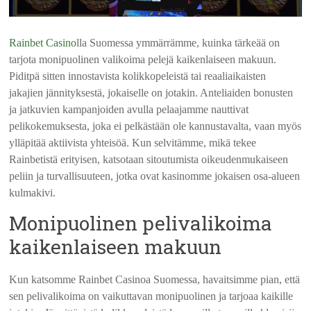
Rainbet Casino
lla Suomessa ymmärrämme, kuinka tärkeää on
tarjota monipuolinen valikoima pelejä kaikenlaiseen makuun.
Piditpä sitten innostavista kolikkopeleistä tai reaaliaikaisten
jakajien jännityksestä, jokaiselle on jotakin. Anteliaiden bonusten
ja jatkuvien kampanjoiden avulla pelaajamme nauttivat
pelikokemuksesta, joka ei pelkästään ole kannustavalta, vaan myös
ylläpitää aktiivista yhteisöä. Kun selvitämme, mikä tekee
Rainbetistä erityisen, katsotaan sitoutumista oikeudenmukaiseen
peliin ja turvallisuuteen, jotka ovat kasinomme jokaisen osa-alueen
kulmakivi.
Monipuolinen pelivalikoima
kaikenlaiseen makuun
Kun katsomme Rainbet Casinoa Suomessa, havaitsimme pian, että
sen pelivalikoima on vaikuttavan monipuolinen ja tarjoaa kaikille