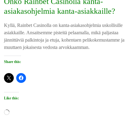
Onko Rainbet Casinolla kanta-
asiakasohjelmia kanta-asiakkaille?
Kyllä, Rainbet Casinolla on kanta-asiakasohjelmia uskollisille
asiakkaille. Ansaitsemme pisteitä pelaamalla, mikä paljastaa
jännittäviä palkintoja ja etuja, kohentaen pelikokemustamme ja
muuttaen jokaisesta vedosta arvokkaamman.
Share this:
Like this:
Loading…