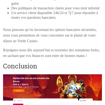
gains
Des politiques de transaction claires pour vous tenir informé
Un service client disponible 24h/24 et 7j/7 pour répondre à
toutes vos questions bancaires.
Nous pensons qu’en favorisant les options bancaires sécurisées,
nous vous permettons de vous concentrer sur le plaisir de votre
séjour au Verde Casino.
Rejoignez-nous dès aujourd’hui et ressentez des sensations fortes,
en sachant que vos finances sont entre de bonnes mains !
Conclusion