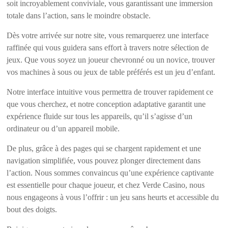
soit incroyablement conviviale, vous garantissant une immersion
totale dans l’action, sans le moindre obstacle.
Dès votre arrivée sur notre site, vous remarquerez une interface
raffinée qui vous guidera sans effort à travers notre sélection de
jeux. Que vous soyez un joueur chevronné ou un novice, trouver
vos machines à sous ou jeux de table préférés est un jeu d’enfant.
Notre interface intuitive vous permettra de trouver rapidement ce
que vous cherchez, et notre conception adaptative garantit une
expérience fluide sur tous les appareils, qu’il s’agisse d’un
ordinateur ou d’un appareil mobile.
De plus, grâce à des pages qui se chargent rapidement et une
navigation simplifiée, vous pouvez plonger directement dans
l’action. Nous sommes convaincus qu’une expérience captivante
est essentielle pour chaque joueur, et chez Verde Casino, nous
nous engageons à vous l’offrir : un jeu sans heurts et accessible du
bout des doigts.