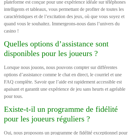
plateforme est conçue pour une expérience idéale sur téléphones
intelligents et tableaux, vous permettant de profiter de toutes les
caractéristiques et de l’excitation des jeux, où que vous soyez et
quand vous le souhaitez. Immergeons-nous dans l’univers du
casino !
Quelles options d’assistance sont
disponibles pour les joueurs ?
Lorsque nous jouons, nous pouvons compter sur différentes
options d’assistance comme le chat en direct, le courriel et une
FAQ complète. Savoir que l’aide est rapidement accessible est
apaisant et garantit une expérience de jeu sans heurts et agréable
pour tous.
Existe-t-il un programme de fidélité
pour les joueurs réguliers ?
Oui, nous proposons un programme de fidélité exceptionnel pour