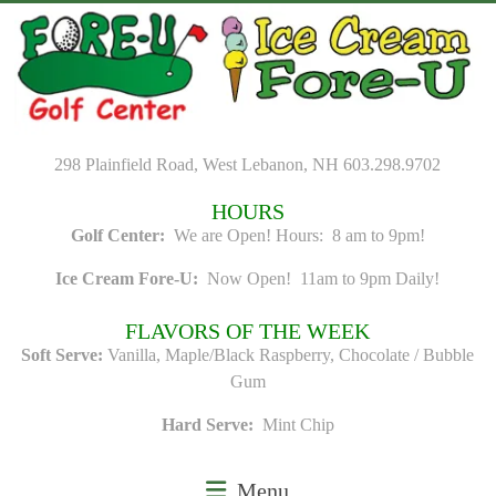
Skip
to
content
298 Plainfield Road, West Lebanon, NH 603.298.9702
HOURS
Golf Center:
We are Open! Hours: 8 am to 9pm!
Ice Cream Fore-U:
Now Open! 11am to 9pm Daily!
FLAVORS OF THE WEEK
Soft Serve:
Vanilla, Maple/Black Raspberry, Chocolate / Bubble
Gum
Hard Serve:
Mint Chip
Menu