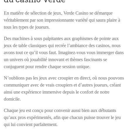
En matière de sélection de jeux, Verde Casino se démarque
véritablement par son impressionnante variété qui saura plaire à
tous les types de joueurs.
Des machines à sous palpitantes aux graphismes de pointe aux
jeux de table classiques qui recrée l’ambiance des casinos, nous
avons tout ce qu’il vous faut. Imaginez-vous vous immerger dans
un univers où jouabilité innovant et thèmes fascinants se
conjuguent pour rendre chaque session unique.
N’oublions pas les jeux avec croupier en direct, où nous pouvons
communiquer avec de vrais croupiers et d’autres joueurs, créant
ainsi une expérience immersive depuis le confort de notre
domicile.
Chaque jeu est conçu pour convenir aussi bien aux débutants
qu’aux pros expérimentés, afin que chacun puisse trouver le jeu
qui lui convient parfaitement.