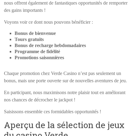
nous offrent également de fantastiques opportunités de remporter
des gains importants !
Voyons voir ce dont nous pouvons bénéficier :
Bonus de bienvenue
Tours gratuits
Bonus de recharge hebdomadaires
Programme de fidélité
Promotions saisonnières
Chaque promotion chez Verde Casino n’est pas seulement un
bonus, mais une porte ouverte sur de nouvelles aventures de jeu.
En participant, nous maximisons notre plaisir tout en améliorant
nos chances de décrocher le jackpot !
Saisissons ensemble ces formidables opportunités !
Aperçu de la sélection de jeux
du casino Verde