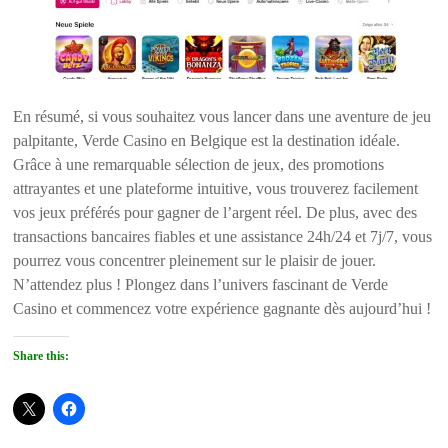
En résumé, si vous souhaitez vous lancer dans une aventure de jeu
palpitante, Verde Casino en Belgique est la destination idéale.
Grâce à une remarquable sélection de jeux, des promotions
attrayantes et une plateforme intuitive, vous trouverez facilement
vos jeux préférés pour gagner de l’argent réel. De plus, avec des
transactions bancaires fiables et une assistance 24h/24 et 7j/7, vous
pourrez vous concentrer pleinement sur le plaisir de jouer.
N’attendez plus ! Plongez dans l’univers fascinant de Verde
Casino et commencez votre expérience gagnante dès aujourd’hui !
Share this: