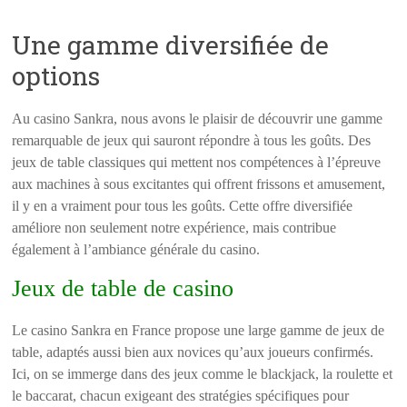
Une gamme diversifiée de
options
Au casino Sankra, nous avons le plaisir de découvrir une gamme
remarquable de jeux qui sauront répondre à tous les goûts. Des
jeux de table classiques qui mettent nos compétences à l’épreuve
aux machines à sous excitantes qui offrent frissons et amusement,
il y en a vraiment pour tous les goûts. Cette offre diversifiée
améliore non seulement notre expérience, mais contribue
également à l’ambiance générale du casino.
Jeux de table de casino
Le casino Sankra en France propose une large gamme de jeux de
table, adaptés aussi bien aux novices qu’aux joueurs confirmés.
Ici, on se immerge dans des jeux comme le blackjack, la roulette et
le baccarat, chacun exigeant des stratégies spécifiques pour