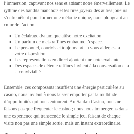
l’immersion, captivant nos sens et attisant notre émerveillement. Le
rythme des bandits manchots et les rires joyeux des autres joueurs
s’entremêlent pour former une mélodie unique, nous plongeant au
cœur de l’action.
Un éclairage dynamique attise notre excitation.
Un parfum de mets raffinés embaume l’espace.
Le personnel, courtois et toujours prêt à vous aider, est à
votre disposition.
Les représentations en direct ajoutent une note exaltante.
Des espaces de détente raffinés invitent à la conversation et à
la convivialité.
Ensemble, ces composants insufflent une énergie particulière au
casino, nous invitant à nous laisser emporter par la multitude
d’opportunités qui nous entourent. Au Sankra Casino, nous ne
faisons pas que fréquenter le casino ; nous nous immergeons dans
une expérience qui transcende le simple jeu, faisant de chaque
visite non pas une simple sortie, mais un instant extraordinaire.