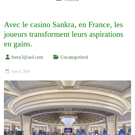
Avec le casino Sankra, en France, les
joueurs transforment leurs aspirations
en gains.
foreu3@aol.com
Uncategorized
June 3, 2026