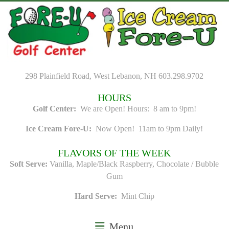
Skip
to
content
298 Plainfield Road, West Lebanon, NH 603.298.9702
HOURS
Golf Center:
We are Open! Hours: 8 am to 9pm!
Ice Cream Fore-U:
Now Open! 11am to 9pm Daily!
FLAVORS OF THE WEEK
Soft Serve:
Vanilla, Maple/Black Raspberry, Chocolate / Bubble
Gum
Hard Serve:
Mint Chip
Menu