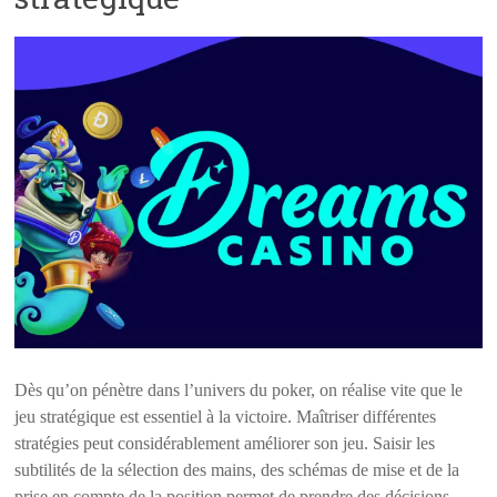
Dès qu’on pénètre dans l’univers du poker, on réalise vite que le
jeu stratégique est essentiel à la victoire. Maîtriser différentes
stratégies peut considérablement améliorer son jeu. Saisir les
subtilités de la sélection des mains, des schémas de mise et de la
prise en compte de la position permet de prendre des décisions