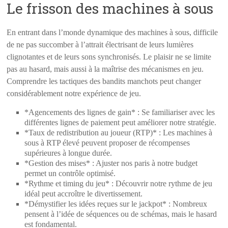
Le frisson des machines à sous
En entrant dans l’monde dynamique des machines à sous, difficile
de ne pas succomber à l’attrait électrisant de leurs lumières
clignotantes et de leurs sons synchronisés. Le plaisir ne se limite
pas au hasard, mais aussi à la maîtrise des mécanismes en jeu.
Comprendre les tactiques des bandits manchots peut changer
considérablement notre expérience de jeu.
*Agencements des lignes de gain* : Se familiariser avec les
différentes lignes de paiement peut améliorer notre stratégie.
*Taux de redistribution au joueur (RTP)* : Les machines à
sous à RTP élevé peuvent proposer de récompenses
supérieures à longue durée.
*Gestion des mises* : Ajuster nos paris à notre budget
permet un contrôle optimisé.
*Rythme et timing du jeu* : Découvrir notre rythme de jeu
idéal peut accroître le divertissement.
*Démystifier les idées reçues sur le jackpot* : Nombreux
pensent à l’idée de séquences ou de schémas, mais le hasard
est fondamental.