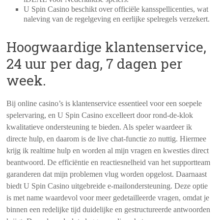
U Spin Casino beschikt over officiële kansspellicenties, wat
naleving van de regelgeving en eerlijke spelregels verzekert.
Hoogwaardige klantenservice,
24 uur per dag, 7 dagen per
week.
Bij online casino’s is klantenservice essentieel voor een soepele
spelervaring, en U Spin Casino excelleert door rond-de-klok
kwalitatieve ondersteuning te bieden. Als speler waardeer ik
directe hulp, en daarom is de live chat-functie zo nuttig. Hiermee
krijg ik realtime hulp en worden al mijn vragen en kwesties direct
beantwoord. De efficiëntie en reactiesnelheid van het supportteam
garanderen dat mijn problemen vlug worden opgelost. Daarnaast
biedt U Spin Casino uitgebreide e-mailondersteuning. Deze optie
is met name waardevol voor meer gedetailleerde vragen, omdat je
binnen een redelijke tijd duidelijke en gestructureerde antwoorden