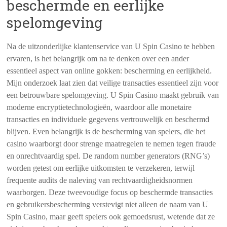
beschermde en eerlijke
spelomgeving
Na de uitzonderlijke klantenservice van U Spin Casino te hebben
ervaren, is het belangrijk om na te denken over een ander
essentieel aspect van online gokken: bescherming en eerlijkheid.
Mijn onderzoek laat zien dat veilige transacties essentieel zijn voor
een betrouwbare spelomgeving. U Spin Casino maakt gebruik van
moderne encryptietechnologieën, waardoor alle monetaire
transacties en individuele gegevens vertrouwelijk en beschermd
blijven. Even belangrijk is de bescherming van spelers, die het
casino waarborgt door strenge maatregelen te nemen tegen fraude
en onrechtvaardig spel. De random number generators (RNG’s)
worden getest om eerlijke uitkomsten te verzekeren, terwijl
frequente audits de naleving van rechtvaardigheidsnormen
waarborgen. Deze tweevoudige focus op beschermde transacties
en gebruikersbescherming verstevigt niet alleen de naam van U
Spin Casino, maar geeft spelers ook gemoedsrust, wetende dat ze