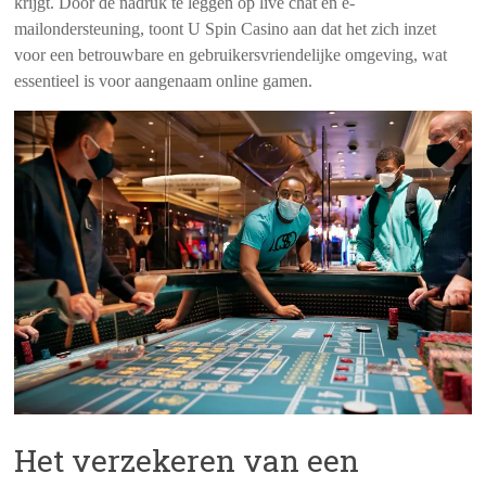
krijgt. Door de nadruk te leggen op live chat en e-
mailondersteuning, toont U Spin Casino aan dat het zich inzet
voor een betrouwbare en gebruikersvriendelijke omgeving, wat
essentieel is voor aangenaam online gamen.
Het verzekeren van een