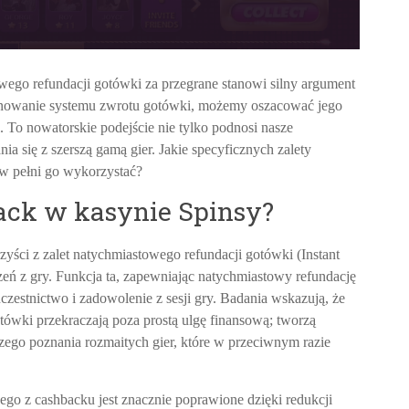
ego refundacji gotówki za przegrane stanowi silny argument
jonowanie systemu zwrotu gotówki, możemy oszacować jego
i. To nowatorskie podejście nie tylko podnosi nasze
nia się z szerszą gamą gier. Jakie specyficznych zalety
w pełni go wykorzystać?
back w kasynie Spinsy?
ści z zalet natychmiastowego refundacji gotówki (Instant
eń z gry. Funkcja ta, zapewniając natychmiastowy refundację
zestnictwo i zadowolenie z sesji gry. Badania wskazują, że
tówki przekraczają poza prostą ulgę finansową; tworzą
zego poznania rozmaitych gier, które w przeciwnym razie
o z cashbacku jest znacznie poprawione dzięki redukcji