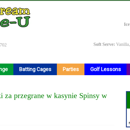
Ic
Soft Serve:
Vanilla
9702
ange
Batting Cages
Parties
Golf Lessons
 za przegrane w kasynie Spinsy w