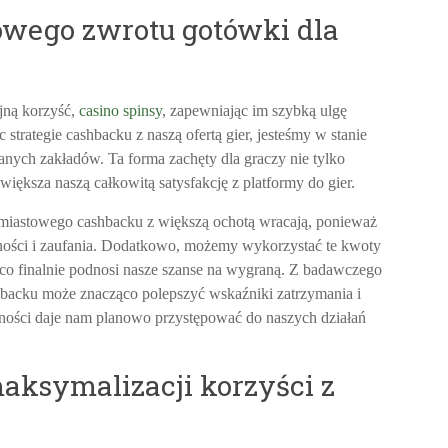
owego zwrotu gotówki dla
jną korzyść,
casino spinsy
, zapewniając im szybką ulgę
 strategie cashbacku z naszą ofertą gier, jesteśmy w stanie
nych zakładów. Ta forma zachęty dla graczy nie tylko
większa naszą całkowitą satysfakcję z platformy do gier.
hmiastowego cashbacku z większą ochotą wracają, ponieważ
wności i zaufania. Dodatkowo, możemy wykorzystać te kwoty
, co finalnie podnosi nasze szanse na wygraną. Z badawczego
hbacku może znacząco polepszyć wskaźniki zatrzymania i
ynności daje nam planowo przystępować do naszych działań
ksymalizacji korzyści z