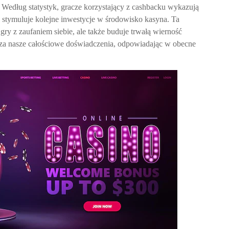
 Według statystyk, gracze korzystający z cashbacku wykazują
o stymuluje kolejne inwestycje w środowisko kasyna. Ta
ry z zaufaniem siebie, ale także buduje trwałą wierność
za nasze całościowe doświadczenia, odpowiadając w obecne