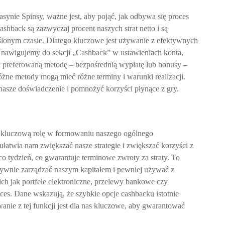
nie Spinsy, ważne jest, aby pojąć, jak odbywa się proces
ashback są zazwyczaj procent naszych strat netto i są
lonym czasie. Dlatego kluczowe jest używanie z efektywnych
j nawigujemy do sekcji „Cashback” w ustawieniach konta,
 preferowaną metodę – bezpośrednią wypłatę lub bonusy –
żne metody mogą mieć różne terminy i warunki realizacji.
asze doświadczenie i pomnożyć korzyści płynące z gry.
 kluczową rolę w formowaniu naszego ogólnego
 ułatwia nam zwiększać nasze strategie i zwiększać korzyści z
 tydzień, co gwarantuje terminowe zwroty za straty. To
tywnie zarządzać naszym kapitałem i pewniej używać z
ch jak portfele elektroniczne, przelewy bankowe czy
ces. Dane wskazują, że szybkie opcje cashbacku istotnie
wanie z tej funkcji jest dla nas kluczowe, aby gwarantować