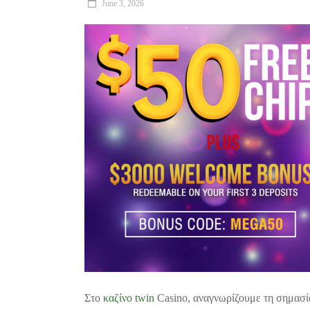
June 3, 2026
Στο
καζίνο twin
Casino, αναγνωρίζουμε τη σημασία