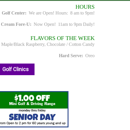
HOURS
Golf Center:
We are Open! Hours: 8 am to 9pm!
e Cream Fore-U:
Now Open! 11am to 9pm Daily!
FLAVORS OF THE WEEK
, Maple/Black Raspberry, Chocolate / Cotton Candy
Hard Serve:
Oreo
Golf Clinics