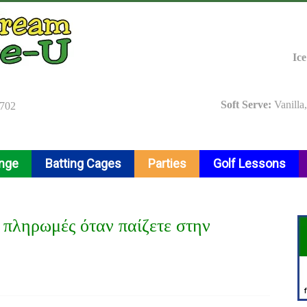
Ic
Soft Serve:
Vanilla
9702
ange
Batting Cages
Parties
Golf Lessons
e πληρωμές όταν παίζετε στην