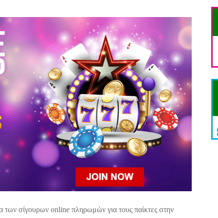
 των σίγουρων online πληρωμών για τους παίκτες στην