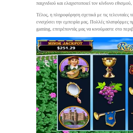
παιχνιδιού και ελαχιστοποιεί τον κίνδυνο εθισμού,
Τέλος, η πληροφόρηση σχετικά με τις τελευταίες τά
ενισχύσει την εμπειρία μας. Πολλές πλατφόρμες π
gaming, επιτρέποντάς μας να κινούμαστε στο περι