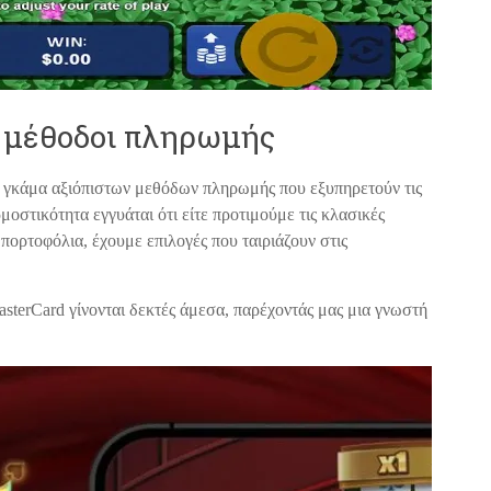
 μέθοδοι πληρωμής
α γκάμα αξιόπιστων μεθόδων πληρωμής που εξυπηρετούν τις
οστικότητα εγγυάται ότι είτε προτιμούμε τις κλασικές
 πορτοφόλια, έχουμε επιλογές που ταιριάζουν στις
asterCard γίνονται δεκτές άμεσα, παρέχοντάς μας μια γνωστή