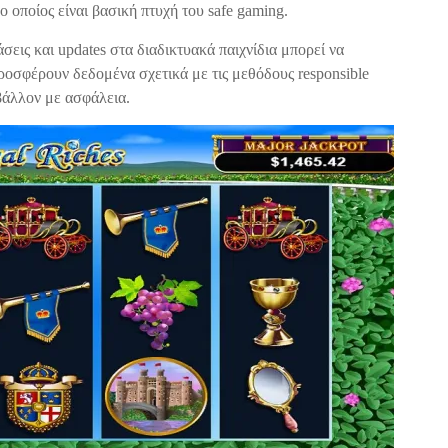
 ο οποίος είναι βασική πτυχή του safe gaming.
σεις και updates στα διαδικτυακά παιχνίδια μπορεί να
ροσφέρουν δεδομένα σχετικά με τις μεθόδους responsible
βάλλον με ασφάλεια.