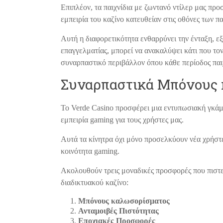
Επιπλέον, τα παιχνίδια με ζωντανό ντίλερ μας πρ
εμπειρία του καζίνο κατευθείαν στις οθόνες των π
Αυτή η διαφορετικότητα ενθαρρύνει την ένταξη, εξα
επαγγελματίας, μπορεί να ανακαλύψει κάτι που το
συναρπαστικό περιβάλλον όπου κάθε περίοδος παιχν
Συναρπαστικά Μπόνους 
Το Verde Casino προσφέρει μια εντυπωσιακή γκά
εμπειρία gaming για τους χρήστες μας.
Αυτά τα κίνητρα όχι μόνο προσελκύουν νέα χρήστε
κοινότητα gaming.
Ακολουθούν τρεις μοναδικές προσφορές που πιστε
διαδικτυακού καζίνο:
Μπόνους καλωσορίσματος
Ανταμοιβές Πιστότητας
Εποχιακές Προσφορές