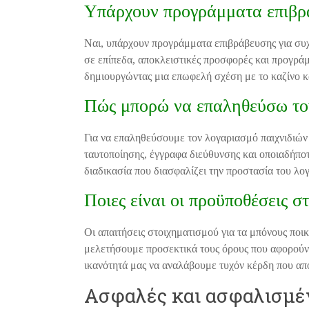
Υπάρχουν προγράμματα επιβρά
Ναι, υπάρχουν προγράμματα επιβράβευσης για συχ
σε επίπεδα, αποκλειστικές προσφορές και προγράμ
δημιουργώντας μια επωφελή σχέση με το καζίνο κ
Πώς μπορώ να επαληθεύσω τον
Για να επαληθεύσουμε τον λογαριασμό παιχνιδιών
ταυτοποίησης, έγγραφα διεύθυνσης και οποιαδήποτ
διαδικασία που διασφαλίζει την προστασία του λο
Ποιες είναι οι προϋποθέσεις σ
Οι απαιτήσεις στοιχηματισμού για τα μπόνους ποι
μελετήσουμε προσεκτικά τους όρους που αφορούν
ικανότητά μας να αναλάβουμε τυχόν κέρδη που απ
Ασφαλές και ασφαλισμέν