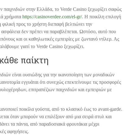
ν παιχνιδιών στην Ελλάδα, το Verde Casino ξεχωρίζει σαφώς
ικά χρήματα
https://casinoverdee.com/el-gr/
. Η ποικίλη επιλογή
η φιλική προς το χρήστη διεπαφή βελτιώνει την
 ασφάλεια δεν πρέπει να παραβλέπεται. Ωστόσο, αυτό που
μπόνους και οι καθηλωτικές εμπειρίες με ζωντανό ντίλερ. Ας
αλάβουμε γιατί το Verde Casino ξεχωρίζει.
 κάθε παίκτη
νιδιών είναι ουσιώδης για την ικανοποίηση των μοναδικών
αινοτομία εγγυάται ότι συνεχώς επεκτείνουμε τις προσφορές
ουλοχέρηδων, επιτραπέζιων παιχνιδιών και εμπειριών με
κανοποιεί ποικίλα γούστα, από το κλασικό έως το avant-garde.
ται όταν μπορούν να επιλέξουν από μια σειρά στυλ και
βάνει τα πάντα, από παραδοσιακά φρουτάκια μέχρι
κές αφηγήσεις.