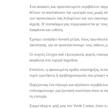
Ένα ασφαλές και προστατευμένο περιβάλλον παιχνι
θέλουν να απολαύσουν την εμπειρία τους χωρίς αν
των προσωπικών σας δεδομένων και των οικονομ
αιχμής. Η πλατφόρμα μας συμμορφώνεται με τους δ
διαφάνεια και ευθύνη.
Έχουμε εισαγάγει δυνατά μέτρα, όπως πρωτόκολλ
ταυτότητας, για να προστατεύσουμε τους παίκτες 
Οι συχνές έλεγχοι από εξωτερικούς φορείς επικυ
ασφάλεια στα τυχερά παιχνίδια.
Επιπλέον, η αφοσιωμένη ομάδα υποστήριξης πελατ
τυχόν ερωτήσεις ή προβληματισμούς που μπορεί να
Παρέχοντας ένα σίγουρο και αξιόπιστο περιβάλλον
ενδυναμώνουμε μια ζωντανή κοινότητα όπου οι π
τη επιτυχία.
Συμμετάσχετε μαζί μας στο Verde Casino, όπου η 