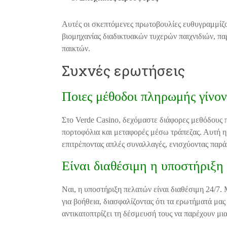
Αυτές οι σκεπτόμενες πρωτοβουλίες ευθυγραμμίζο
βιομηχανίας διαδικτυακών τυχερών παιχνιδιών, πα
παικτών.
Συχνές ερωτήσεις
Ποιες μέθοδοι πληρωμής γίνον
Στο Verde Casino, δεχόμαστε διάφορες μεθόδους 
πορτοφόλια και μεταφορές μέσω τράπεζας. Αυτή η 
επιτρέποντας απλές συναλλαγές, ενισχύοντας παράλ
Είναι διαθέσιμη η υποστήριξη
Ναι, η υποστήριξη πελατών είναι διαθέσιμη 24/7
για βοήθεια, διασφαλίζοντας ότι τα ερωτήματά μα
αντικατοπτρίζει τη δέσμευσή τους να παρέχουν μι