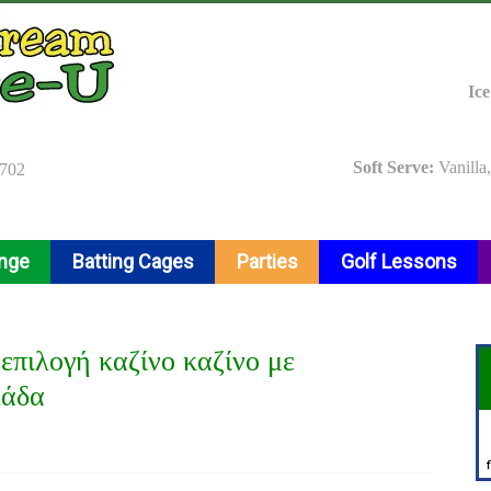
Ic
Soft Serve:
Vanilla
9702
ange
Batting Cages
Parties
Golf Lessons
 επιλογή καζίνο καζίνο με
λάδα