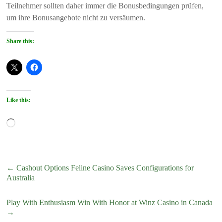
Teilnehmer sollten daher immer die Bonusbedingungen prüfen,
um ihre Bonusangebote nicht zu versäumen.
Share this:
Like this:
Loading…
←
Cashout Options Feline Casino Saves Configurations for
Australia
Play With Enthusiasm Win With Honor at Winz Casino in Canada
→