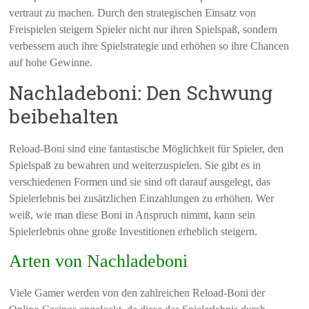
vertraut zu machen. Durch den strategischen Einsatz von
Freispielen steigern Spieler nicht nur ihren Spielspaß, sondern
verbessern auch ihre Spielstrategie und erhöhen so ihre Chancen
auf hohe Gewinne.
Nachladeboni: Den Schwung
beibehalten
Reload-Boni sind eine fantastische Möglichkeit für Spieler, den
Spielspaß zu bewahren und weiterzuspielen. Sie gibt es in
verschiedenen Formen und sie sind oft darauf ausgelegt, das
Spielerlebnis bei zusätzlichen Einzahlungen zu erhöhen. Wer
weiß, wie man diese Boni in Anspruch nimmt, kann sein
Spielerlebnis ohne große Investitionen erheblich steigern.
Arten von Nachladeboni
Viele Gamer werden von den zahlreichen Reload-Boni der