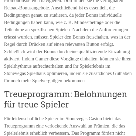
Promotionsbereich navigieren. Dort finden sie die verfügbaren
Reload-Bonusangebote. Anschließend ist es essentiell, die
Bedingungen genau zu studieren, da jeder Bonus individuelle
Bedingungen haben kann, wie z. B. Mindestbeträge oder die
Teilnahme an spezifischen Spielen. Nachdem die Anforderungen
erfasst wurden, müssen Spieler den Bonus freischalten, was in der
Regel durch Drücken auf einen relevanten Button erfolgt.
Schließlich wird der Bonus durch eine qualifizierende Einzahlung
aktiviert. Indem Gamer diese Vorgänge einhalten, können sie ihren
Spielrhythmus aufrechterhalten und ihr Spielerlebnis im
Stonevegas Spielhaus optimieren, indem sie zusätzliches Guthaben
für noch mehr Spielvergnügen bekommen.
Treueprogramm: Belohnungen
für treue Spieler
Für leidenschaftliche Spieler im Stonevegas Casino bietet das
Treueprogramm eine verlockende Auswahl an Prämien, die das
Spielerlebnis erheblich verbessern. Das Programm fördert nicht