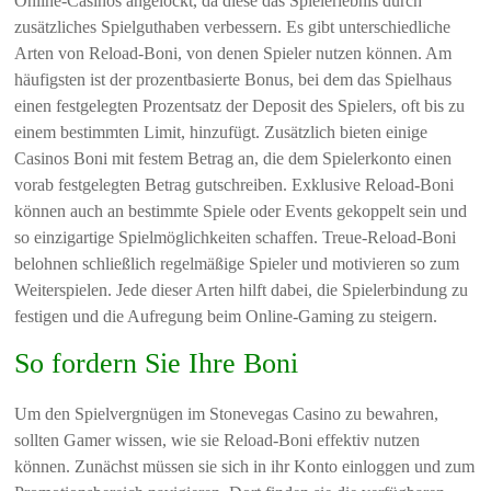
Online-Casinos angelockt, da diese das Spielerlebnis durch
zusätzliches Spielguthaben verbessern. Es gibt unterschiedliche
Arten von Reload-Boni, von denen Spieler nutzen können. Am
häufigsten ist der prozentbasierte Bonus, bei dem das Spielhaus
einen festgelegten Prozentsatz der Deposit des Spielers, oft bis zu
einem bestimmten Limit, hinzufügt. Zusätzlich bieten einige
Casinos Boni mit festem Betrag an, die dem Spielerkonto einen
vorab festgelegten Betrag gutschreiben. Exklusive Reload-Boni
können auch an bestimmte Spiele oder Events gekoppelt sein und
so einzigartige Spielmöglichkeiten schaffen. Treue-Reload-Boni
belohnen schließlich regelmäßige Spieler und motivieren so zum
Weiterspielen. Jede dieser Arten hilft dabei, die Spielerbindung zu
festigen und die Aufregung beim Online-Gaming zu steigern.
So fordern Sie Ihre Boni
Um den Spielvergnügen im Stonevegas Casino zu bewahren,
sollten Gamer wissen, wie sie Reload-Boni effektiv nutzen
können. Zunächst müssen sie sich in ihr Konto einloggen und zum