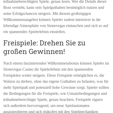
teilnahmeberechtigten Spiele, genau lesen. Wer die Details dieser
Boni versteht, kann sein Spielguthaben bestmöglich nutzen und
seine Erfolgschancen steigern. Mit diesem großzügigen
Willkommensangebot können Spieler zudem intensiver in die
lebendige Atmosphäre von Stonevegas eintauchen und sich so auf
ein spannendes Spielerlebnis einstellen.
Freispiele: Drehen Sie zu
großen Gewinnen!
Nach einem faszinierenden Willkommensbonus können Spieler im
Stonevegas Casino ihr Spielerlebnis mit den spannenden
Freispielen weiter steigern. Diese Freispiele ermöglichen es, die
Walzen zu drehen, ohne das eigene Guthaben zu belasten, was für
mehr Spielspaß und potenziell hohe Gewinne sorgt. Spieler sollten
die Bedingungen für die Freispiele, wie Umsatzbedingungen und
teilnahmeberechtigte Spiele, genau beachten. Freispiele eignen
sich außerdem hervorragend, um neue Spielautomaten
auszuprobieren und sich risikofrei mit den Spielmechaniken