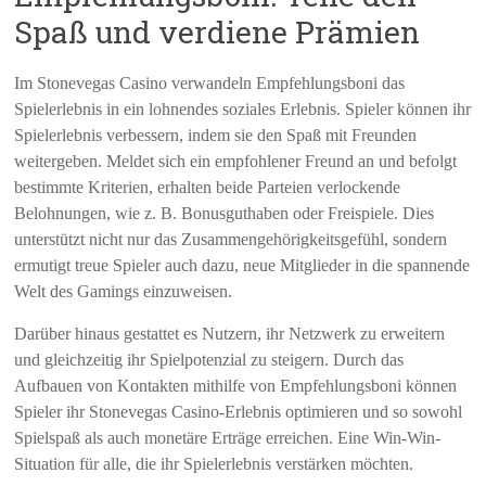
Spaß und verdiene Prämien
Im Stonevegas Casino verwandeln Empfehlungsboni das
Spielerlebnis in ein lohnendes soziales Erlebnis. Spieler können ihr
Spielerlebnis verbessern, indem sie den Spaß mit Freunden
weitergeben. Meldet sich ein empfohlener Freund an und befolgt
bestimmte Kriterien, erhalten beide Parteien verlockende
Belohnungen, wie z. B. Bonusguthaben oder Freispiele. Dies
unterstützt nicht nur das Zusammengehörigkeitsgefühl, sondern
ermutigt treue Spieler auch dazu, neue Mitglieder in die spannende
Welt des Gamings einzuweisen.
Darüber hinaus gestattet es Nutzern, ihr Netzwerk zu erweitern
und gleichzeitig ihr Spielpotenzial zu steigern. Durch das
Aufbauen von Kontakten mithilfe von Empfehlungsboni können
Spieler ihr Stonevegas Casino-Erlebnis optimieren und so sowohl
Spielspaß als auch monetäre Erträge erreichen. Eine Win-Win-
Situation für alle, die ihr Spielerlebnis verstärken möchten.