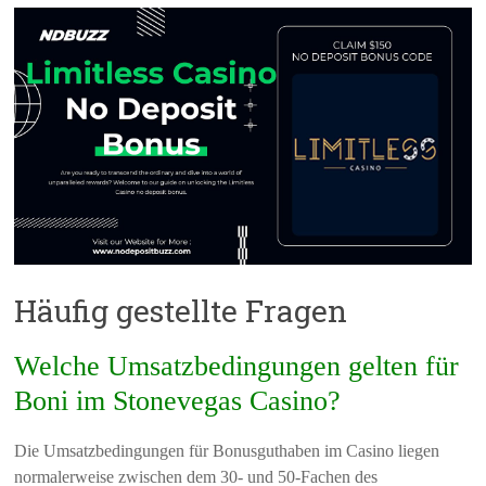
Häufig gestellte Fragen
Welche Umsatzbedingungen gelten für
Boni im Stonevegas Casino?
Die Umsatzbedingungen für Bonusguthaben im Casino liegen
normalerweise zwischen dem 30- und 50-Fachen des