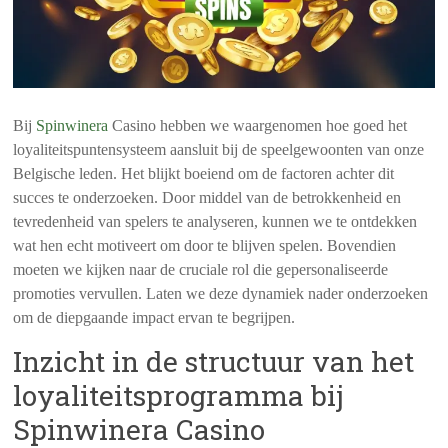
Bij
Spinwinera
Casino hebben we waargenomen hoe goed het
loyaliteitspuntensysteem aansluit bij de speelgewoonten van onze
Belgische leden. Het blijkt boeiend om de factoren achter dit
succes te onderzoeken. Door middel van de betrokkenheid en
tevredenheid van spelers te analyseren, kunnen we te ontdekken
wat hen echt motiveert om door te blijven spelen. Bovendien
moeten we kijken naar de cruciale rol die gepersonaliseerde
promoties vervullen. Laten we deze dynamiek nader onderzoeken
om de diepgaande impact ervan te begrijpen.
Inzicht in de structuur van het
loyaliteitsprogramma bij
Spinwinera Casino