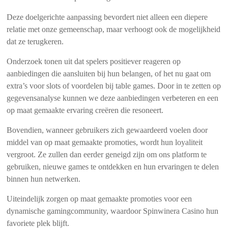
Deze doelgerichte aanpassing bevordert niet alleen een diepere
relatie met onze gemeenschap, maar verhoogt ook de mogelijkheid
dat ze terugkeren.
Onderzoek tonen uit dat spelers positiever reageren op
aanbiedingen die aansluiten bij hun belangen, of het nu gaat om
extra’s voor slots of voordelen bij table games. Door in te zetten op
gegevensanalyse kunnen we deze aanbiedingen verbeteren en een
op maat gemaakte ervaring creëren die resoneert.
Bovendien, wanneer gebruikers zich gewaardeerd voelen door
middel van op maat gemaakte promoties, wordt hun loyaliteit
vergroot. Ze zullen dan eerder geneigd zijn om ons platform te
gebruiken, nieuwe games te ontdekken en hun ervaringen te delen
binnen hun netwerken.
Uiteindelijk zorgen op maat gemaakte promoties voor een
dynamische gamingcommunity, waardoor Spinwinera Casino hun
favoriete plek blijft.