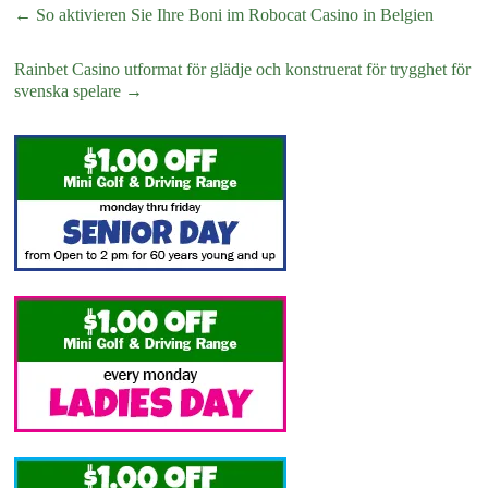
←
So aktivieren Sie Ihre Boni im Robocat Casino in Belgien
Rainbet Casino utformat för glädje och konstruerat för trygghet för
svenska spelare
→