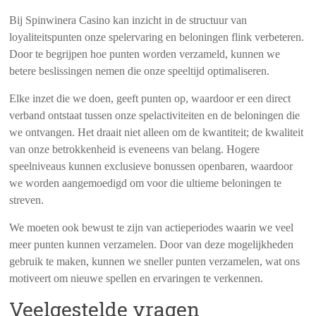
Bij Spinwinera Casino kan inzicht in de structuur van
loyaliteitspunten onze spelervaring en beloningen flink verbeteren.
Door te begrijpen hoe punten worden verzameld, kunnen we
betere beslissingen nemen die onze speeltijd optimaliseren.
Elke inzet die we doen, geeft punten op, waardoor er een direct
verband ontstaat tussen onze spelactiviteiten en de beloningen die
we ontvangen. Het draait niet alleen om de kwantiteit; de kwaliteit
van onze betrokkenheid is eveneens van belang. Hogere
speelniveaus kunnen exclusieve bonussen openbaren, waardoor
we worden aangemoedigd om voor die ultieme beloningen te
streven.
We moeten ook bewust te zijn van actieperiodes waarin we veel
meer punten kunnen verzamelen. Door van deze mogelijkheden
gebruik te maken, kunnen we sneller punten verzamelen, wat ons
motiveert om nieuwe spellen en ervaringen te verkennen.
Veelgestelde vragen