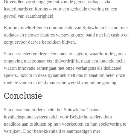
Bovendien zorgt engagement van de gemeenschap – via
leaderboards en forums – voor een gedeelde ervaring en een
gevoel van saamhorigheid.
Kortom, doeltreffende communicatie van Spinwinera Casino over
updates en nieuwe features verstevigt onze band met het casino en
zorgt ervoor dat we betrokken blijven.
Samen versterken deze elementen ons genot, waardoor de game-
omgeving niet zomaar een tijdverdrijf is, maar een lonende tocht
waarin innovatie samengaat met onze verlangens als dedicated
spelers. Inzicht in deze dynamiek stelt ons in staat om beter onze
route te vinden in de dynamische wereld van online gaming.
Conclusie
Samenvattend onderscheidt het Spinwinera Casino
loyaliteitspuntensysteem zich voor Belgische spelers door
naadloos aan te sluiten op hun voorkeuren en hun spelervaring te
verrijken. Door betrokkenheid te aanmoedigen met