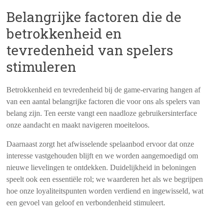
Belangrijke factoren die de
betrokkenheid en
tevredenheid van spelers
stimuleren
Betrokkenheid en tevredenheid bij de game-ervaring hangen af
van een aantal belangrijke factoren die voor ons als spelers van
belang zijn. Ten eerste vangt een naadloze gebruikersinterface
onze aandacht en maakt navigeren moeiteloos.
Daarnaast zorgt het afwisselende spelaanbod ervoor dat onze
interesse vastgehouden blijft en we worden aangemoedigd om
nieuwe lievelingen te ontdekken. Duidelijkheid in beloningen
speelt ook een essentiële rol; we waarderen het als we begrijpen
hoe onze loyaliteitspunten worden verdiend en ingewisseld, wat
een gevoel van geloof en verbondenheid stimuleert.