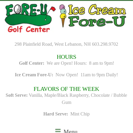
Skip
to
content
298 Plainfield Road, West Lebanon, NH 603.298.9702
HOURS
Golf Center:
We are Open! Hours: 8 am to 9pm!
Ice Cream Fore-U:
Now Open! 11am to 9pm Daily!
FLAVORS OF THE WEEK
Soft Serve:
Vanilla, Maple/Black Raspberry, Chocolate / Bubble
Gum
Hard Serve:
Mint Chip
Menu