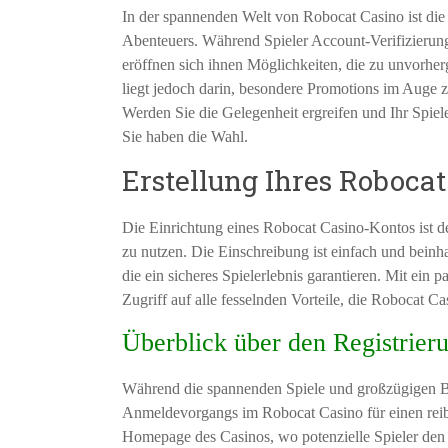
In der spannenden Welt von Robocat Casino ist die 
Abenteuers. Während Spieler Account-Verifizierun
eröffnen sich ihnen Möglichkeiten, die zu unvorhe
liegt jedoch darin, besondere Promotions im Auge zu
Werden Sie die Gelegenheit ergreifen und Ihr Spiel
Sie haben die Wahl.
Erstellung Ihres Roboca
Die Einrichtung eines Robocat Casino-Kontos ist de
zu nutzen. Die Einschreibung ist einfach und beinh
die ein sicheres Spielerlebnis garantieren. Mit ein 
Zugriff auf alle fesselnden Vorteile, die Robocat Ca
Überblick über den Registrier
Während die spannenden Spiele und großzügigen Bon
Anmeldevorgangs im Robocat Casino für einen reibu
Homepage des Casinos, wo potenzielle Spieler den 