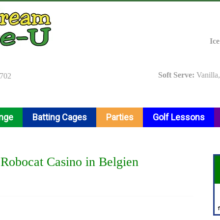
Ic
Soft Serve:
Vanilla
9702
ange
Batting Cages
Parties
Golf Lessons
 Robocat Casino in Belgien