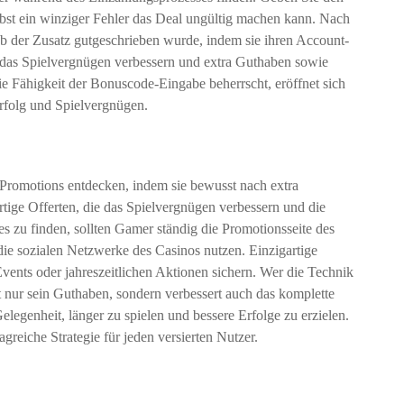
lbst ein winziger Fehler das Deal ungültig machen kann. Nach
ob der Zusatz gutgeschrieben wurde, indem sie ihren Account-
n das Spielvergnügen verbessern und extra Guthaben sowie
e Fähigkeit der Bonuscode-Eingabe beherrscht, eröffnet sich
rfolg und Spielvergnügen.
Promotions entdecken, indem sie bewusst nach extra
tige Offerten, die das Spielvergnügen verbessern und die
zu finden, sollten Gamer ständig die Promotionsseite des
e sozialen Netzwerke des Casinos nutzen. Einzigartige
vents oder jahreszeitlichen Aktionen sichern. Wer die Technik
t nur sein Guthaben, sondern verbessert auch das komplette
legenheit, länger zu spielen und bessere Erfolge zu erzielen.
greiche Strategie für jeden versierten Nutzer.