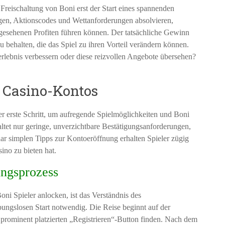
Freischaltung von Boni erst der Start eines spannenden
gen, Aktionscodes und Wettanforderungen absolvieren,
rgesehenen Profiten führen können. Der tatsächliche Gewinn
 behalten, die das Spiel zu ihren Vorteil verändern können.
erlebnis verbessern oder diese reizvollen Angebote übersehen?
t Casino-Kontos
r erste Schritt, um aufregende Spielmöglichkeiten und Boni
altet nur geringe, unverzichtbare Bestätigungsanforderungen,
paar simplen Tipps zur Kontoeröffnung erhalten Spieler zügig
sino zu bieten hat.
ungsprozess
i Spieler anlocken, ist das Verständnis des
ngslosen Start notwendig. Die Reise beginnt auf der
prominent platzierten „Registrieren“-Button finden. Nach dem