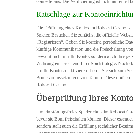
Gamerlebnis. Die Verifizierung ist nicht nur eine B
Ratschläge zur Kontoeinrichtu
Die Eröffnung eines Kontos im Robocat Casino ist e
Spieler. Besuchen Sie zunächst die offizielle Websit
„Registrieren“. Geben Sie korrekte persönliche Date
künftige Kommunikation und die Freischaltung von B
bewahrt nicht nur Ihr Konto, sondern auch Ihre pe
Währung entsprechend Ihrer Spielstrategie. Nach de
um Ihr Konto zu aktivieren. Lesen Sie sich zum Sc
Bonusvoraussetzungen zu erfahren. Diese umfassend
Robocat Casino.
Überprüfung Ihres Konto
Um ein störungsfreies Spielerlebnis im Robocat Cas
bevor sie Boni freischalten können. Dieser essentie
sondern stellt auch die Erfüllung rechtlicher Bestim