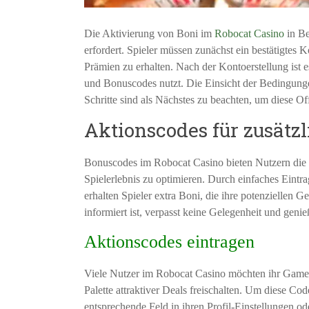
Die Aktivierung von Boni im
Robocat Casino
in Be
erfordert. Spieler müssen zunächst ein bestätigtes
Prämien zu erhalten. Nach der Kontoerstellung ist 
und Bonuscodes nutzt. Die Einsicht der Bedingunge
Schritte sind als Nächstes zu beachten, um diese Of
Aktionscodes für zusätz
Bonuscodes im Robocat Casino bieten Nutzern die
Spielerlebnis zu optimieren. Durch einfaches Eintr
erhalten Spieler extra Boni, die ihre potenziellen 
informiert ist, verpasst keine Gelegenheit und geni
Aktionscodes eintragen
Viele Nutzer im Robocat Casino möchten ihr Gamerl
Palette attraktiver Deals freischalten. Um diese Co
entsprechende Feld in ihren Profil-Einstellungen 