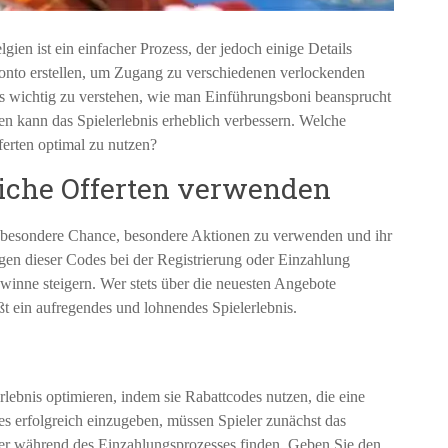
lgien ist ein einfacher Prozess, der jedoch einige Details
 Konto erstellen, um Zugang zu verschiedenen verlockenden
es wichtig zu verstehen, wie man Einführungsboni beansprucht
n kann das Spielerlebnis erheblich verbessern. Welche
ferten optimal zu nutzen?
liche Offerten verwenden
 besondere Chance, besondere Aktionen zu verwenden und ihr
agen dieser Codes bei der Registrierung oder Einzahlung
Gewinne steigern. Wer stets über die neuesten Angebote
eßt ein aufregendes und lohnendes Spielerlebnis.
ebnis optimieren, indem sie Rabattcodes nutzen, die eine
des erfolgreich einzugeben, müssen Spieler zunächst das
oder während des Einzahlungsprozesses finden. Geben Sie den