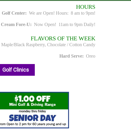
HOURS
Golf Center:
We are Open! Hours: 8 am to 9pm!
e Cream Fore-U:
Now Open! 11am to 9pm Daily!
FLAVORS OF THE WEEK
, Maple/Black Raspberry, Chocolate / Cotton Candy
Hard Serve:
Oreo
Golf Clinics