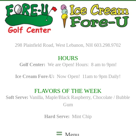
Skip
to
content
298 Plainfield Road, West Lebanon, NH 603.298.9702
HOURS
Golf Center:
We are Open! Hours: 8 am to 9pm!
Ice Cream Fore-U:
Now Open! 11am to 9pm Daily!
FLAVORS OF THE WEEK
Soft Serve:
Vanilla, Maple/Black Raspberry, Chocolate / Bubble
Gum
Hard Serve:
Mint Chip
Menu