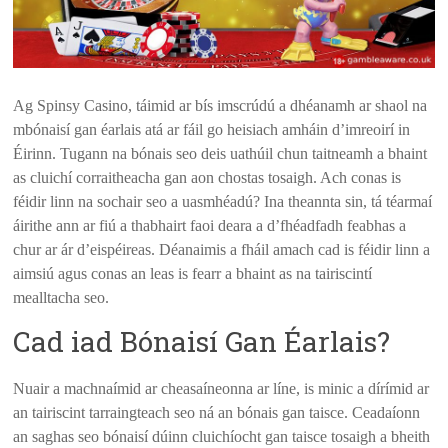
Ag Spinsy Casino, táimid ar bís imscrúdú a dhéanamh ar shaol na
mbónaisí gan éarlais atá ar fáil go heisiach amháin d’imreoirí in
Éirinn. Tugann na bónais seo deis uathúil chun taitneamh a bhaint
as cluichí corraitheacha gan aon chostas tosaigh. Ach conas is
féidir linn na sochair seo a uasmhéadú? Ina theannta sin, tá téarmaí
áirithe ann ar fiú a thabhairt faoi deara a d’fhéadfadh feabhas a
chur ar ár d’eispéireas. Déanaimis a fháil amach cad is féidir linn a
aimsiú agus conas an leas is fearr a bhaint as na tairiscintí
mealltacha seo.
Cad iad Bónaisí Gan Éarlais?
Nuair a machnaímid ar cheasaíneonna ar líne, is minic a dírímid ar
an tairiscint tarraingteach seo ná an bónais gan taisce. Ceadaíonn
an saghas seo bónaisí dúinn cluichíocht gan taisce tosaigh a bheith