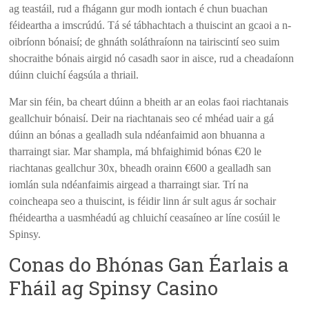
ag teastáil, rud a fhágann gur modh iontach é chun buachan
féideartha a imscrúdú. Tá sé tábhachtach a thuiscint an gcaoi a n-
oibríonn bónaisí; de ghnáth soláthraíonn na tairiscintí seo suim
shocraithe bónais airgid nó casadh saor in aisce, rud a cheadaíonn
dúinn cluichí éagsúla a thriail.
Mar sin féin, ba cheart dúinn a bheith ar an eolas faoi riachtanais
geallchuir bónaisí. Deir na riachtanais seo cé mhéad uair a gá
dúinn an bónas a gealladh sula ndéanfaimid aon bhuanna a
tharraingt siar. Mar shampla, má bhfaighimid bónas €20 le
riachtanas geallchur 30x, bheadh orainn €600 a gealladh san
iomlán sula ndéanfaimis airgead a tharraingt siar. Trí na
coincheapa seo a thuiscint, is féidir linn ár sult agus ár sochair
fhéideartha a uasmhéadú ag chluichí ceasaíneo ar líne cosúil le
Spinsy.
Conas do Bhónas Gan Éarlais a
Fháil ag Spinsy Casino