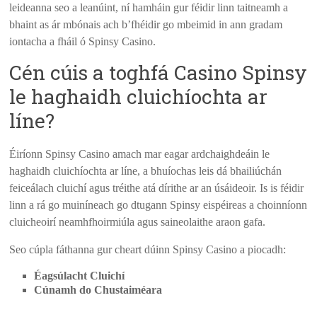
leideanna seo a leanúint, ní hamháin gur féidir linn taitneamh a
bhaint as ár mbónais ach b’fhéidir go mbeimid in ann gradam
iontacha a fháil ó Spinsy Casino.
Cén cúis a toghfá Casino Spinsy
le haghaidh cluichíochta ar
líne?
Éiríonn Spinsy Casino amach mar eagar ardchaighdeáin le
haghaidh cluichíochta ar líne, a bhuíochas leis dá bhailiúchán
feiceálach cluichí agus tréithe atá dírithe ar an úsáideoir. Is is féidir
linn a rá go muiníneach go dtugann Spinsy eispéireas a choinníonn
cluicheoirí neamhfhoirmiúla agus saineolaithe araon gafa.
Seo cúpla fáthanna gur cheart dúinn Spinsy Casino a piocadh:
Éagsúlacht Cluichí
Cúnamh do Chustaiméara