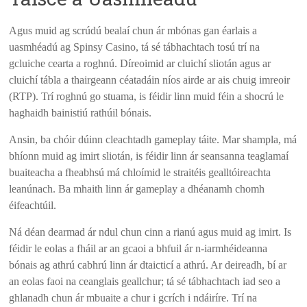
Agus muid ag scrúdú bealaí chun ár mbónas gan éarlais a
uasmhéadú ag Spinsy Casino, tá sé tábhachtach tosú trí na
gcluiche cearta a roghnú. Díreoimid ar cluichí sliotán agus ar
cluichí tábla a thairgeann céatadáin níos airde ar ais chuig imreoir
(RTP). Trí roghnú go stuama, is féidir linn muid féin a shocrú le
haghaidh bainistiú rathúil bónais.
Ansin, ba chóir dúinn cleachtadh gameplay táite. Mar shampla, má
bhíonn muid ag imirt sliotán, is féidir linn ár seansanna teaglamaí
buaiteacha a fheabhsú má chloímid le straitéis gealltóireachta
leanúnach. Ba mhaith linn ár gameplay a dhéanamh chomh
éifeachtúil.
Ná déan dearmad ár ndul chun cinn a rianú agus muid ag imirt. Is
féidir le eolas a fháil ar an gcaoi a bhfuil ár n-iarmhéideanna
bónais ag athrú cabhrú linn ár dtaicticí a athrú. Ar deireadh, bí ar
an eolas faoi na ceanglais geallchur; tá sé tábhachtach iad seo a
ghlanadh chun ár mbuaite a chur i gcrích i ndáiríre. Trí na