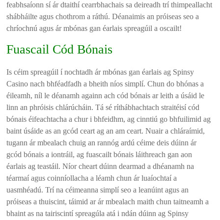
feabhsaíonn sí ár dtaithí cearrbhachais sa deireadh trí thimpeallacht
shábháilte agus chothrom a ráthú. Déanaimis an próiseas seo a
chríochnú agus ár mbónas gan éarlais spreagúil a oscailt!
Fuascail Cód Bónais
Is céim spreagúil í nochtadh ár mbónas gan éarlais ag Spinsy
Casino nach bhféadfadh a bheith níos simplí. Chun do bhónas a
éileamh, níl le déanamh againn ach cód bónais ar leith a úsáid le
linn an phróisis chlárúcháin. Tá sé ríthábhachtach straitéisí cód
bónais éifeachtacha a chur i bhfeidhm, ag cinntiú go bhfuilimid ag
baint úsáide as an gcód ceart ag an am ceart. Nuair a chláraímid,
tugann ár mbealach chuig an rannóg ardú céime deis dúinn ár
gcód bónais a iontráil, ag fuascailt bónais láithreach gan aon
éarlais ag teastáil. Níor cheart dúinn dearmad a dhéanamh na
téarmaí agus coinníollacha a léamh chun ár luaíochtaí a
uasmhéadú. Trí na céimeanna simplí seo a leanúint agus an
próiseas a thuiscint, táimid ar ár mbealach maith chun taitneamh a
bhaint as na tairiscintí spreagúla atá i ndán dúinn ag Spinsy