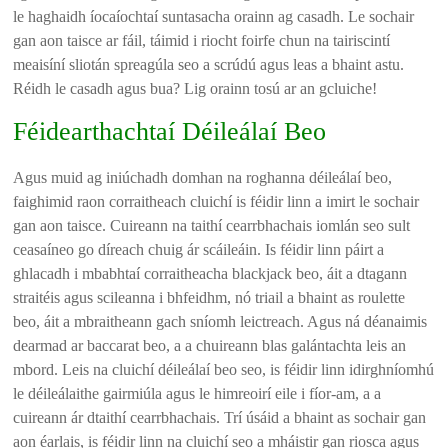
le haghaidh íocaíochtaí suntasacha orainn ag casadh. Le sochair
gan aon taisce ar fáil, táimid i riocht foirfe chun na tairiscintí
meaisíní sliotán spreagúla seo a scrúdú agus leas a bhaint astu.
Réidh le casadh agus bua? Lig orainn tosú ar an gcluiche!
Féidearthachtaí Déileálaí Beo
Agus muid ag iniúchadh domhan na roghanna déileálaí beo,
faighimid raon corraitheach cluichí is féidir linn a imirt le sochair
gan aon taisce. Cuireann na taithí cearrbhachais iomlán seo sult
ceasaíneo go díreach chuig ár scáileáin. Is féidir linn páirt a
ghlacadh i mbabhtaí corraitheacha blackjack beo, áit a dtagann
straitéis agus scileanna i bhfeidhm, nó triail a bhaint as roulette
beo, áit a mbraitheann gach sníomh leictreach. Agus ná déanaimis
dearmad ar baccarat beo, a a chuireann blas galántachta leis an
mbord. Leis na cluichí déileálaí beo seo, is féidir linn idirghníomhú
le déileálaithe gairmiúla agus le himreoirí eile i fíor-am, a a
cuireann ár dtaithí cearrbhachais. Trí úsáid a bhaint as sochair gan
aon éarlais, is féidir linn na cluichí seo a mháistir gan riosca agus