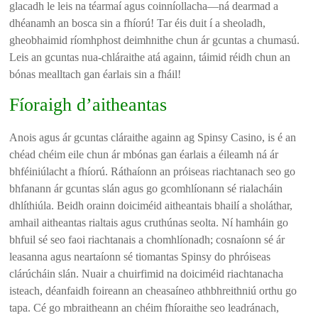
glacadh le leis na téarmaí agus coinníollacha—ná dearmad a
dhéanamh an bosca sin a fhíorú! Tar éis duit í a sheoladh,
gheobhaimid ríomhphost deimhnithe chun ár gcuntas a chumasú.
Leis an gcuntas nua-chláraithe atá againn, táimid réidh chun an
bónas mealltach gan éarlais sin a fháil!
Fíoraigh d’aitheantas
Anois agus ár gcuntas cláraithe againn ag Spinsy Casino, is é an
chéad chéim eile chun ár mbónas gan éarlais a éileamh ná ár
bhféiniúlacht a fhíorú. Ráthaíonn an próiseas riachtanach seo go
bhfanann ár gcuntas slán agus go gcomhlíonann sé rialacháin
dhlíthiúla. Beidh orainn doiciméid aitheantais bhailí a sholáthar,
amhail aitheantas rialtais agus cruthúnas seolta. Ní hamháin go
bhfuil sé seo faoi riachtanais a chomhlíonadh; cosnaíonn sé ár
leasanna agus neartaíonn sé tiomantas Spinsy do phróiseas
clárúcháin slán. Nuair a chuirfimid na doiciméid riachtanacha
isteach, déanfaidh foireann an cheasaíneo athbhreithniú orthu go
tapa. Cé go mbraitheann an chéim fhíoraithe seo leadránach,