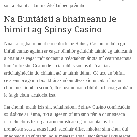
sult a bhaint as taithí déileálaí beo préimhe.
Na Buntáistí a bhaineann le
himirt ag Spinsy Casino
Nuair a toghann muid cluichíocht ag Spinsy Casino, ní héin go
bhfuil cumas againn ar eagar ollmhór gcluichí; táimid ag taitneamh
a bhaint as eagar mór sochair a méadaíonn ár dtaithí cearrbhachais
iomlán freisin. Ceann de na tairbhí is suntasai ná an taca
ardchaighdeáin do chliaint atá ar láimh dúinn. Cé acu an bhfuil
ceisteanna againn faoi bhónas nó an dteastaíonn cabhrú uainn
chun an suíomh a scrúdú, fios againn nach bhfuil ach cnag amháin
le faigh chun tacaíocht leat.
Ina chomh maith leis sin, soláthraíonn Spinsy Casino comhéadain
so-úsáidte ar láimh, rud a ligeann dúinn sinn féin a chur isteach
inár cluichí is fearr gan aon cur isteach gan riachtanas. Le
promóisin seasta agus luach saothair dílse, mholtar sinn chun dul
ar aghaidh ag súgradh, agus measfar agus luacháiltear ár dílseacht.