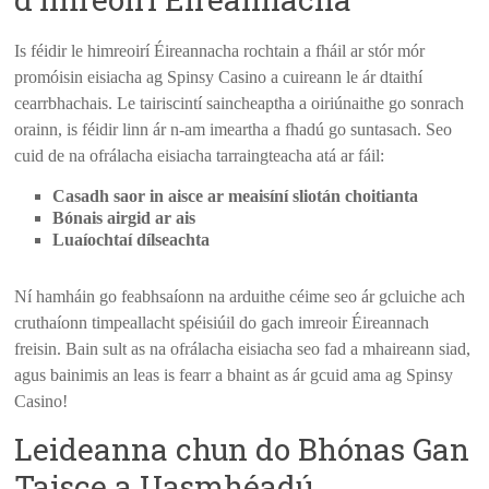
Is féidir le himreoirí Éireannacha rochtain a fháil ar stór mór
promóisin eisiacha ag Spinsy Casino a cuireann le ár dtaithí
cearrbhachais. Le tairiscintí saincheaptha a oiriúnaithe go sonrach
orainn, is féidir linn ár n-am imeartha a fhadú go suntasach. Seo
cuid de na ofrálacha eisiacha tarraingteacha atá ar fáil:
Casadh saor in aisce ar meaisíní sliotán choitianta
Bónais airgid ar ais
Luaíochtaí dílseachta
Ní hamháin go feabhsaíonn na arduithe céime seo ár gcluiche ach
cruthaíonn timpeallacht spéisiúil do gach imreoir Éireannach
freisin. Bain sult as na ofrálacha eisiacha seo fad a mhaireann siad,
agus bainimis an leas is fearr a bhaint as ár gcuid ama ag Spinsy
Casino!
Leideanna chun do Bhónas Gan
Taisce a Uasmhéadú