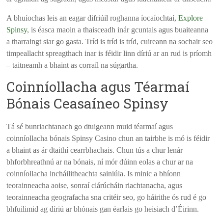
A bhuíochas leis an eagar difriúil roghanna íocaíochtaí,
Explore
Spinsy
, is éasca maoin a thaisceadh inár gcuntais agus buaiteanna
a tharraingt siar go gasta. Tríd is tríd is tríd, cuireann na sochair seo
timpeallacht spreagthach inar is féidir linn díriú ar an rud is príomh
– taitneamh a bhaint as corraíl na súgartha.
Coinníollacha agus Téarmaí
Bónais Ceasaíneo Spinsy
Tá sé bunriachtanach go dtuigeann muid téarmaí agus
coinníollacha bónais Spinsy Casino chun an tairbhe is mó is féidir
a bhaint as ár dtaithí cearrbhachais. Chun tús a chur lenár
bhforbhreathnú ar na bónais, ní mór dúinn eolas a chur ar na
coinníollacha incháilitheachta sainiúla. Is minic a bhíonn
teorainneacha aoise, sonraí clárúcháin riachtanacha, agus
teorainneacha geografacha sna critéir seo, go háirithe ós rud é go
bhfuilimid ag díriú ar bhónais gan éarlais go heisiach d’Éirinn.