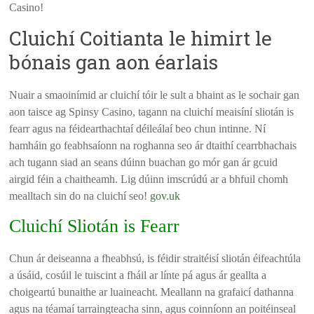
Casino!
Cluichí Coitianta le himirt le
bónais gan aon éarlais
Nuair a smaoinímid ar cluichí tóir le sult a bhaint as le sochair gan
aon taisce ag Spinsy Casino, tagann na cluichí meaisíní sliotán is
fearr agus na féidearthachtaí déileálaí beo chun intinne. Ní
hamháin go feabhsaíonn na roghanna seo ár dtaithí cearrbhachais
ach tugann siad an seans dúinn buachan go mór gan ár gcuid
airgid féin a chaitheamh. Lig dúinn imscrúdú ar a bhfuil chomh
mealltach sin do na cluichí seo!
gov.uk
Cluichí Sliotán is Fearr
Chun ár deiseanna a fheabhsú, is féidir straitéisí sliotán éifeachtúla
a úsáid, cosúil le tuiscint a fháil ar línte pá agus ár geallta a
choigeartú bunaithe ar luaineacht. Meallann na grafaicí dathanna
agus na téamaí tarraingteacha sinn, agus coinníonn an poitéinseal