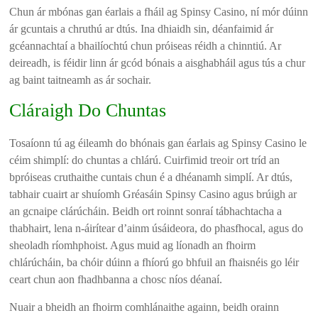
Chun ár mbónas gan éarlais a fháil ag Spinsy Casino, ní mór dúinn
ár gcuntais a chruthú ar dtús. Ina dhiaidh sin, déanfaimid ár
gcéannachtaí a bhailíochtú chun próiseas réidh a chinntiú. Ar
deireadh, is féidir linn ár gcód bónais a aisghabháil agus tús a chur
ag baint taitneamh as ár sochair.
Cláraigh Do Chuntas
Tosaíonn tú ag éileamh do bhónais gan éarlais ag Spinsy Casino le
céim shimplí: do chuntas a chlárú. Cuirfimid treoir ort tríd an
bpróiseas cruthaithe cuntais chun é a dhéanamh simplí. Ar dtús,
tabhair cuairt ar shuíomh Gréasáin Spinsy Casino agus brúigh ar
an gcnaipe clárúcháin. Beidh ort roinnt sonraí tábhachtacha a
thabhairt, lena n-áirítear d’ainm úsáideora, do phasfhocal, agus do
sheoladh ríomhphoist. Agus muid ag líonadh an fhoirm
chlárúcháin, ba chóir dúinn a fhíorú go bhfuil an fhaisnéis go léir
ceart chun aon fhadhbanna a chosc níos déanaí.
Nuair a bheidh an fhoirm comhlánaithe againn, beidh orainn