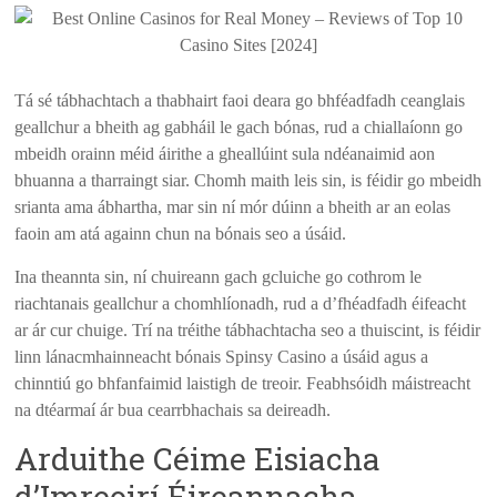
Tá sé tábhachtach a thabhairt faoi deara go bhféadfadh ceanglais
geallchur a bheith ag gabháil le gach bónas, rud a chiallaíonn go
mbeidh orainn méid áirithe a gheallúint sula ndéanaimid aon
bhuanna a tharraingt siar. Chomh maith leis sin, is féidir go mbeidh
srianta ama ábhartha, mar sin ní mór dúinn a bheith ar an eolas
faoin am atá againn chun na bónais seo a úsáid.
Ina theannta sin, ní chuireann gach gcluiche go cothrom le
riachtanais geallchur a chomhlíonadh, rud a d’fhéadfadh éifeacht
ar ár cur chuige. Trí na tréithe tábhachtacha seo a thuiscint, is féidir
linn lánacmhainneacht bónais Spinsy Casino a úsáid agus a
chinntiú go bhfanfaimid laistigh de treoir. Feabhsóidh máistreacht
na dtéarmaí ár bua cearrbhachais sa deireadh.
Arduithe Céime Eisiacha
d’Imreoirí Éireannacha