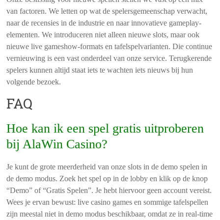
van factoren. We letten op wat de spelersgemeenschap verwacht,
naar de recensies in de industrie en naar innovatieve gameplay-
elementen. We introduceren niet alleen nieuwe slots, maar ook
nieuwe live gameshow-formats en tafelspelvarianten. Die continue
vernieuwing is een vast onderdeel van onze service. Terugkerende
spelers kunnen altijd staat iets te wachten iets nieuws bij hun
volgende bezoek.
FAQ
Hoe kan ik een spel gratis uitproberen
bij AlaWin Casino?
Je kunt de grote meerderheid van onze slots in de demo spelen in
de demo modus. Zoek het spel op in de lobby en klik op de knop
“Demo” of “Gratis Spelen”. Je hebt hiervoor geen account vereist.
Wees je ervan bewust: live casino games en sommige tafelspellen
zijn meestal niet in demo modus beschikbaar, omdat ze in real-time