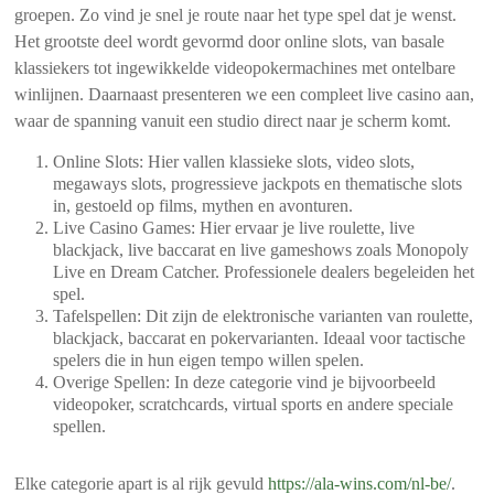
groepen. Zo vind je snel je route naar het type spel dat je wenst.
Het grootste deel wordt gevormd door online slots, van basale
klassiekers tot ingewikkelde videopokermachines met ontelbare
winlijnen. Daarnaast presenteren we een compleet live casino aan,
waar de spanning vanuit een studio direct naar je scherm komt.
Online Slots: Hier vallen klassieke slots, video slots,
megaways slots, progressieve jackpots en thematische slots
in, gestoeld op films, mythen en avonturen.
Live Casino Games: Hier ervaar je live roulette, live
blackjack, live baccarat en live gameshows zoals Monopoly
Live en Dream Catcher. Professionele dealers begeleiden het
spel.
Tafelspellen: Dit zijn de elektronische varianten van roulette,
blackjack, baccarat en pokervarianten. Ideaal voor tactische
spelers die in hun eigen tempo willen spelen.
Overige Spellen: In deze categorie vind je bijvoorbeeld
videopoker, scratchcards, virtual sports en andere speciale
spellen.
Elke categorie apart is al rijk gevuld
https://ala-wins.com/nl-be/
.