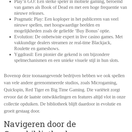
Play’n GO: Een sterke speler in mobiele gaming, beroemd
van games als Book of Dead en met een hoge frequentie van
nieuwe releases.
Pragmatic Play: Een koploper in het publiceren van veel
nieuwe spellen, met hoogwaardige beelden en
mogelijkheden zoals de geliefde ‘Buy Bonus’ optie.
Evolution: De onbetwiste expert in live casino games. Met
vakkundige dealers streamen ze real-time Blackjack,
Roulette en gameshows.
Yggdrasil: Een pionier die gekend is om bijzondere
spelmechanismen en een unieke visuele stijl in hun slots.
Bovenop deze toonaangevende bedrijven hebben we ook spellen
van vele andere gerenommeerde studios, zoals Microgaming,
Quickspin, Red Tiger en Big Time Gaming. Die variëteit zorgt
ervoor dat de laatste ontwikkelingen en features altijd vlot in onze
collectie opduiken. De bibliotheek blijft daardoor in evolutie en
groeit gestaag door.
Navigeren door de