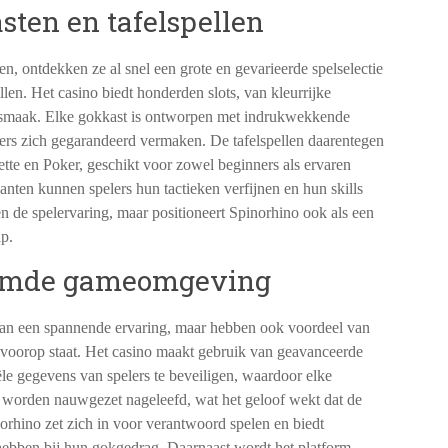
asten en tafelspellen
en, ontdekken ze al snel een grote en gevarieerde spelselectie
llen. Het casino biedt honderden slots, van kleurrijke
lke smaak. Elke gokkast is ontworpen met indrukwekkende
ers zich gegarandeerd vermaken. De tafelspellen daarentegen
tte en Poker, geschikt voor zowel beginners als ervaren
ianten kunnen spelers hun tactieken verfijnen en hun skills
een de spelervaring, maar positioneert Spinorhino ook als een
ap.
ermde gameomgeving
 van een spannende ervaring, maar hebben ook voordeel van
voorop staat. Het casino maakt gebruik van geavanceerde
le gegevens van spelers te beveiligen, waardoor elke
en worden nauwgezet nageleefd, wat het geloof wekt dat de
norhino zet zich in voor verantwoord spelen en biedt
hebben bij hun gokgedrag. Daarnaast wordt het platform