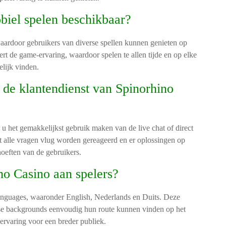
biel spelen beschikbaar?
aardoor gebruikers van diverse spellen kunnen genieten op
tert de game-ervaring, waardoor spelen te allen tijde en op elke
elijk vinden.
de klantendienst van Spinorhino
u het gemakkelijkst gebruik maken van de live chat of direct
at alle vragen vlug worden gereageerd en er oplossingen op
oeften van de gebruikers.
no Casino aan spelers?
languages, waaronder English, Nederlands en Duits. Deze
erse backgrounds eenvoudig hun route kunnen vinden op het
lervaring voor een breder publiek.