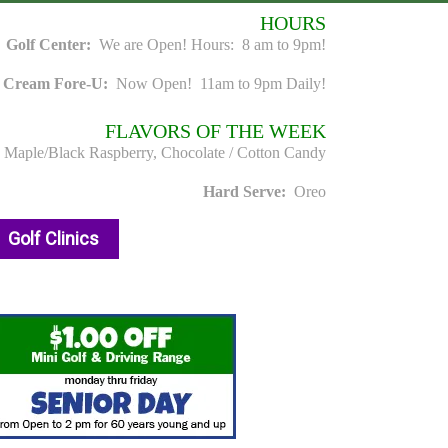
HOURS
Golf Center:
We are Open! Hours: 8 am to 9pm!
e Cream Fore-U:
Now Open! 11am to 9pm Daily!
FLAVORS OF THE WEEK
, Maple/Black Raspberry, Chocolate / Cotton Candy
Hard Serve:
Oreo
Golf Clinics