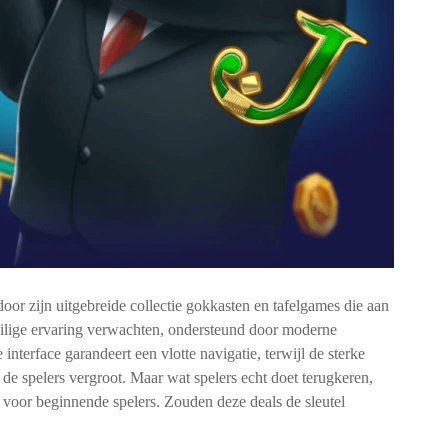
oor zijn uitgebreide collectie gokkasten en tafelgames die aan
ilige ervaring verwachten, ondersteund door moderne
interface garandeert een vlotte navigatie, terwijl de sterke
e spelers vergroot. Maar wat spelers echt doet terugkeren,
l voor beginnende spelers. Zouden deze deals de sleutel