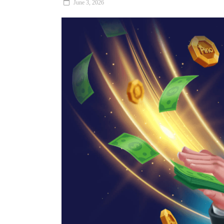
June 3, 2026