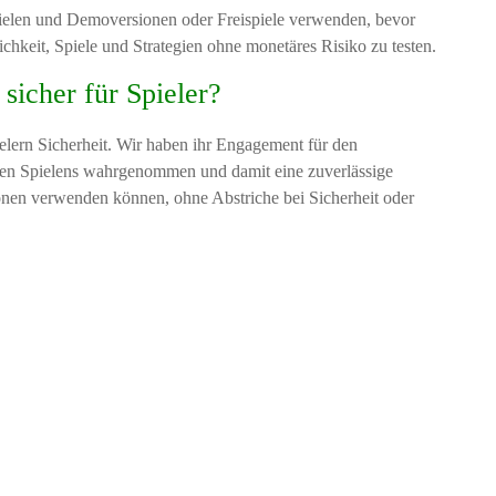
pielen und Demoversionen oder Freispiele verwenden, bevor
chkeit, Spiele und Strategien ohne monetäres Risiko zu testen.
 sicher für Spieler?
pielern Sicherheit. Wir haben ihr Engagement für den
len Spielens wahrgenommen und damit eine zuverlässige
onen verwenden können, ohne Abstriche bei Sicherheit oder