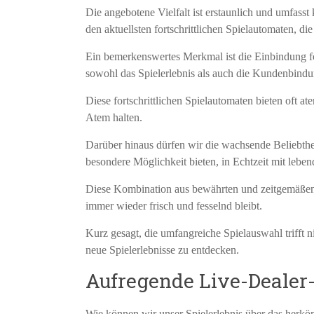
Die angebotene Vielfalt ist erstaunlich und umfasst
den aktuellsten fortschrittlichen Spielautomaten, di
Ein bemerkenswertes Merkmal ist die Einbindung for
sowohl das Spielerlebnis als auch die Kundenbindu
Diese fortschrittlichen Spielautomaten bieten oft a
Atem halten.
Darüber hinaus dürfen wir die wachsende Beliebthei
besondere Möglichkeit bieten, in Echtzeit mit leb
Diese Kombination aus bewährten und zeitgemäßen 
immer wieder frisch und fesselnd bleibt.
Kurz gesagt, die umfangreiche Spielauswahl trifft 
neue Spielerlebnisse zu entdecken.
Aufregende Live-Dealer
Wie können wir unser Spielerlebnis über das herkö