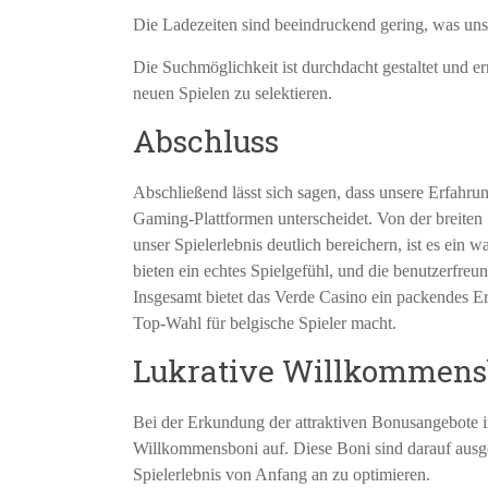
Die Ladezeiten sind beeindruckend gering, was un
Die Suchmöglichkeit ist durchdacht gestaltet und er
neuen Spielen zu selektieren.
Abschluss
Abschließend lässt sich sagen, dass unsere Erfahru
Gaming-Plattformen unterscheidet. Von der breiten 
unser Spielerlebnis deutlich bereichern, ist es ein
bieten ein echtes Spielgefühl, und die benutzerfreu
Insgesamt bietet das Verde Casino ein packendes Erl
Top-Wahl für belgische Spieler macht.
Lukrative Willkommens
Bei der Erkundung der attraktiven Bonusangebote i
Willkommensboni auf. Diese Boni sind darauf ausge
Spielerlebnis von Anfang an zu optimieren.