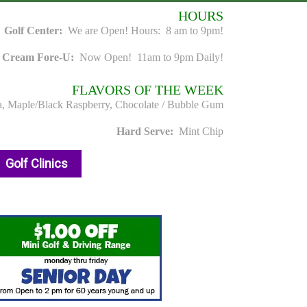
HOURS
Golf Center:
We are Open! Hours: 8 am to 9pm!
e Cream Fore-U:
Now Open! 11am to 9pm Daily!
FLAVORS OF THE WEEK
a, Maple/Black Raspberry, Chocolate / Bubble Gum
Hard Serve:
Mint Chip
Golf Clinics