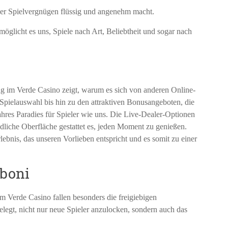
ser Spielvergnügen flüssig und angenehm macht.
möglicht es uns, Spiele nach Art, Beliebtheit und sogar nach
ng im Verde Casino zeigt, warum es sich von anderen Online-
Spielauswahl bis hin zu den attraktiven Bonusangeboten, die
 wahres Paradies für Spieler wie uns. Die Live-Dealer-Optionen
ndliche Oberfläche gestattet es, jeden Moment zu genießen.
ebnis, das unseren Vorlieben entspricht und es somit zu einer
boni
m Verde Casino fallen besonders die freigiebigen
legt, nicht nur neue Spieler anzulocken, sondern auch das