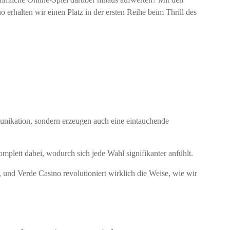
rhalten wir einen Platz in der ersten Reihe beim Thrill des
nikation, sondern erzeugen auch eine eintauchende
plett dabei, wodurch sich jede Wahl signifikanter anfühlt.
r, und Verde Casino revolutioniert wirklich die Weise, wie wir