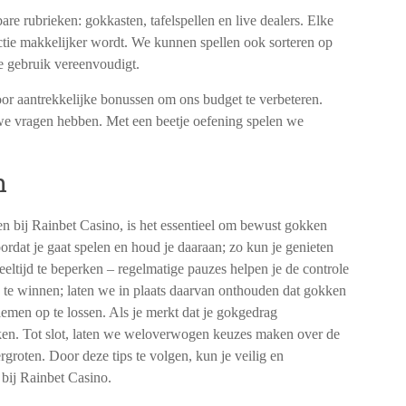
e rubrieken: gokkasten, tafelspellen en live dealers. Elke
ectie makkelijker wordt. We kunnen spellen ook sorteren op
e gebruik vereenvoudigt.
oor aantrekkelijke bonussen om ons budget te verbeteren.
s we vragen hebben. Met een beetje oefening spelen we
n
n bij Rainbet Casino, is het essentieel om bewust gokken
oordat je gaat spelen en houd je daaraan; zo kun je genieten
peeltijd te beperken – regelmatige pauzes helpen je de controle
g te winnen; laten we in plaats daarvan onthouden dat gokken
lemen op te lossen. Als je merkt dat je gokgedrag
eken. Tot slot, laten we weloverwogen keuzes maken over de
rgroten. Door deze tips te volgen, kun je veilig en
 bij Rainbet Casino.