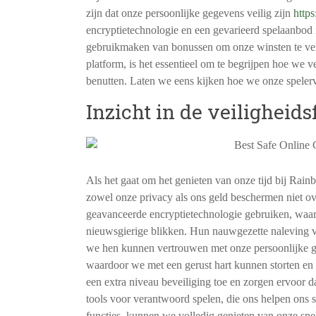
zijn dat onze persoonlijke gegevens veilig zijn
https
encryptietechnologie en een gevarieerd spelaanbod
gebruikmaken van bonussen om onze winsten te ve
platform, is het essentieel om te begrijpen hoe we
benutten. Laten we eens kijken hoe we onze speler
Inzicht in de veiligheid
Als het gaat om het genieten van onze tijd bij Rain
zowel onze privacy als ons geld beschermen niet ove
geavanceerde encryptietechnologie gebruiken, waa
nieuwsgierige blikken. Hun nauwgezette naleving 
we hen kunnen vertrouwen met onze persoonlijke g
waardoor we met een gerust hart kunnen storten e
een extra niveau beveiliging toe en zorgen ervoor 
tools voor verantwoord spelen, die ons helpen ons s
functies, kunnen we volledig genieten van onze spel