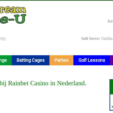
Ic
Soft Serve:
Vanilla
9702
ange
Batting Cages
Parties
Golf Lessons
bij Rainbet Casino in Nederland.