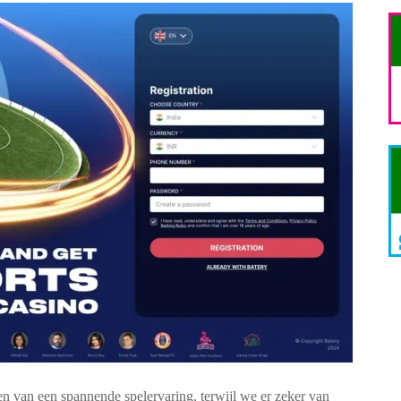
n van een spannende spelervaring, terwijl we er zeker van