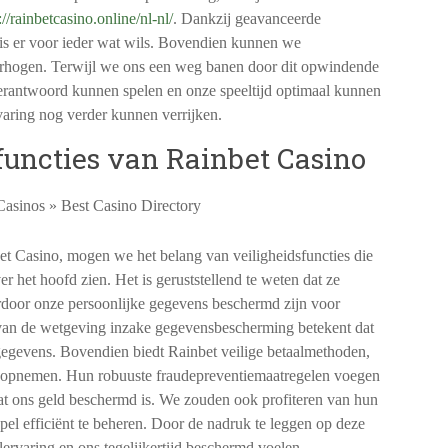
://rainbetcasino.online/nl-nl/
. Dankzij geavanceerde
 is er voor ieder wat wils. Bovendien kunnen we
rhogen. Terwijl we ons een weg banen door dit opwindende
 verantwoord kunnen spelen en onze speeltijd optimaal kunnen
varing nog verder kunnen verrijken.
sfuncties van Rainbet Casino
bet Casino, mogen we het belang van veiligheidsfuncties die
r het hoofd zien. Het is geruststellend te weten dat ze
rdoor onze persoonlijke gegevens beschermd zijn voor
van de wetgeving inzake gegevensbescherming betekent dat
egevens. Bovendien biedt Rainbet veilige betaalmethoden,
n opnemen. Hun robuuste fraudepreventiemaatregelen voegen
dat ons geld beschermd is. We zouden ook profiteren van hun
pel efficiënt te beheren. Door de nadruk te leggen op deze
ervaring en ons tegelijkertijd beschermd voelen.