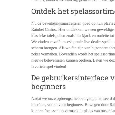
Ontdek het spelassortime
Nu de beveiligingsmaatregelen goed op hun plaats 
Rainbet Casino. Hier ontdekken we een geweldige va
klassieke tafelspellen zoals blackjack en roulette to
We vinden er zelfs meeslepende live dealer-spellen d
scherm brengen. Als we fan zijn van bijzondere them
zeker vermaken. Bovendien wordt het spelassortimen
nieuwe belevenissen kunnen opdoen. Laten we dez
favoriete spel vinden!
De gebruikersinterface 
beginners
Nadat we onze opbrengst hebben geoptimaliseerd doo
interface, vooral voor beginners. Bewegen door Rai
kunnen focussen op vermaak in plaats van ons te la