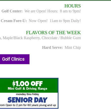
HOURS
Golf Center:
We are Open! Hours: 8 am to 9pm!
e Cream Fore-U:
Now Open! 11am to 9pm Daily!
FLAVORS OF THE WEEK
a, Maple/Black Raspberry, Chocolate / Bubble Gum
Hard Serve:
Mint Chip
Golf Clinics