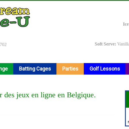
Ic
Soft Serve:
Vanill
9702
ange
Batting Cages
Parties
Golf Lessons
r des jeux en ligne en Belgique.