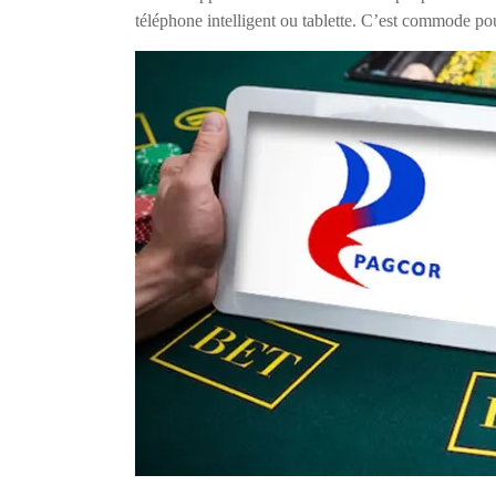
téléphone intelligent ou tablette. C’est commode pou