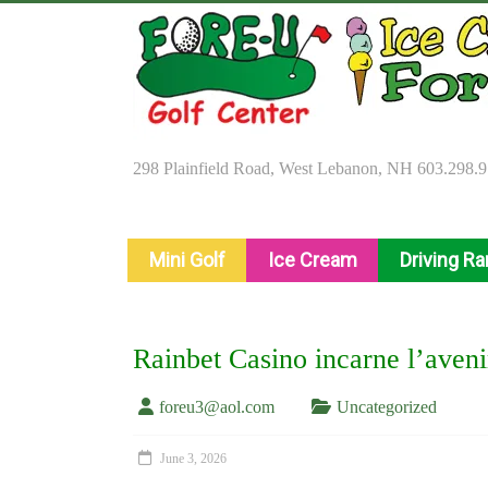
Skip
to
content
298 Plainfield Road, West Lebanon, NH 603.298.
Mini Golf
Ice Cream
Driving R
Rainbet Casino incarne l’aveni
foreu3@aol.com
Uncategorized
June 3, 2026