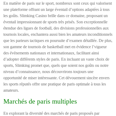
En matière de paris sur le sport, nombreux sont ceux qui valorisent
une plateforme offrant un large éventail d’options adaptées à tous
les goûts. Slimking Casino brille dans ce domaine, proposant un
éventail impressionnant de sports très prisés. Son exceptionnelle
étendue des ligues de football, des divisions professionnelles aux
tournois locales, enchantera aussi bien les amateurs inconditionnels
que les parieurs tactiques en poursuite d’examen détaillée. De plus,
son gamme de tournois de basketball met en évidence l’vigueur
des événements nationaux et internationaux, facilitant ainsi
d’adopter différents styles de paris. En incluant un vaste choix de
sports, Slimking promet que, quels que soient nos goûts ou notre
niveau d’connaissance, nous découvrirons toujours une
opportunité de miser intéressante. Cet dévouement sincère envers
les sports réputés offre une pratique de paris optimale à tous les
amateurs.
Marchés de paris multiples
En explorant la diversité des marchés de paris proposés par