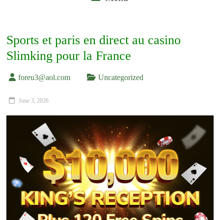
Sports et paris en direct au casino
Slimking pour la France
foreu3@aol.com
Uncategorized
June 3, 2026