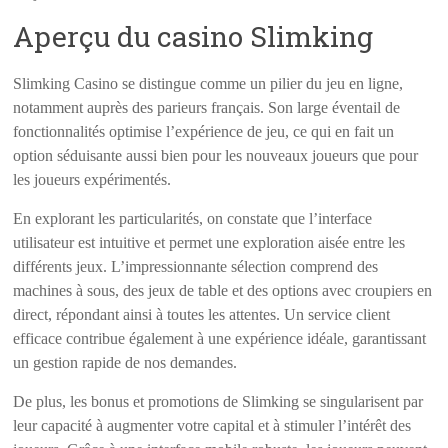
Aperçu du casino Slimking
Slimking Casino se distingue comme un pilier du jeu en ligne,
notamment auprès des parieurs français. Son large éventail de
fonctionnalités optimise l’expérience de jeu, ce qui en fait un
option séduisante aussi bien pour les nouveaux joueurs que pour
les joueurs expérimentés.
En explorant les particularités, on constate que l’interface
utilisateur est intuitive et permet une exploration aisée entre les
différents jeux. L’impressionnante sélection comprend des
machines à sous, des jeux de table et des options avec croupiers en
direct, répondant ainsi à toutes les attentes. Un service client
efficace contribue également à une expérience idéale, garantissant
un gestion rapide de nos demandes.
De plus, les bonus et promotions de Slimking se singularisent par
leur capacité à augmenter votre capital et à stimuler l’intérêt des