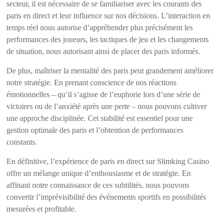
secteur, il est nécessaire de se familiariser avec les courants des
paris en direct et leur influence sur nos décisions. L’interaction en
temps réel nous autorise d’appréhender plus précisément les
performances des joueurs, les tactiques de jeu et les changements
de situation, nous autorisant ainsi de placer des paris informés.
De plus, maîtriser la mentalité des paris peut grandement améliorer
notre stratégie. En prenant conscience de nos réactions
émotionnelles – qu’il s’agisse de l’euphorie lors d’une série de
victoires ou de l’anxiété après une perte – nous pouvons cultiver
une approche disciplinée. Cet stabilité est essentiel pour une
gestion optimale des paris et l’obtention de performances
constants.
En définitive, l’expérience de paris en direct sur Slimking Casino
offre un mélange unique d’enthousiasme et de stratégie. En
affinant notre connaissance de ces subtilités, nous pouvons
convertir l’imprévisibilité des événements sportifs en possibilités
mesurées et profitable.