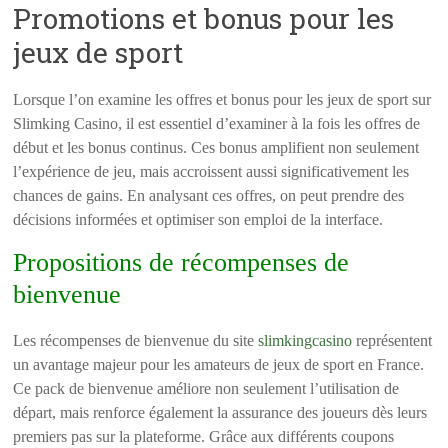
Promotions et bonus pour les
jeux de sport
Lorsque l’on examine les offres et bonus pour les jeux de sport sur
Slimking Casino, il est essentiel d’examiner à la fois les offres de
début et les bonus continus. Ces bonus amplifient non seulement
l’expérience de jeu, mais accroissent aussi significativement les
chances de gains. En analysant ces offres, on peut prendre des
décisions informées et optimiser son emploi de la interface.
Propositions de récompenses de
bienvenue
Les récompenses de bienvenue du site
slimkingcasino
représentent
un avantage majeur pour les amateurs de jeux de sport en France.
Ce pack de bienvenue améliore non seulement l’utilisation de
départ, mais renforce également la assurance des joueurs dès leurs
premiers pas sur la plateforme. Grâce aux différents coupons