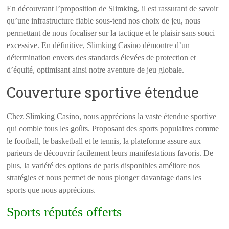
En découvrant l’proposition de Slimking, il est rassurant de savoir
qu’une infrastructure fiable sous-tend nos choix de jeu, nous
permettant de nous focaliser sur la tactique et le plaisir sans souci
excessive. En définitive, Slimking Casino démontre d’un
détermination envers des standards élevées de protection et
d’équité, optimisant ainsi notre aventure de jeu globale.
Couverture sportive étendue
Chez Slimking Casino, nous apprécions la vaste étendue sportive
qui comble tous les goûts. Proposant des sports populaires comme
le football, le basketball et le tennis, la plateforme assure aux
parieurs de découvrir facilement leurs manifestations favoris. De
plus, la variété des options de paris disponibles améliore nos
stratégies et nous permet de nous plonger davantage dans les
sports que nous apprécions.
Sports réputés offerts