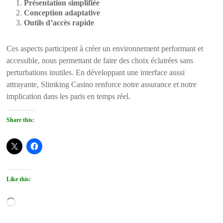
Présentation simplifiée
Conception adaptative
Outils d’accès rapide
Ces aspects participent à créer un environnement performant et
accessible, nous permettant de faire des choix éclairées sans
perturbations inutiles. En développant une interface aussi
attrayante, Slimking Casino renforce notre assurance et notre
implication dans les paris en temps réel.
Share this:
Like this:
Loading…