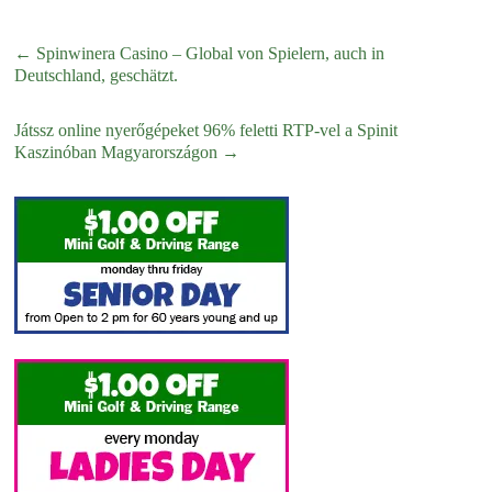
←
Spinwinera Casino – Global von Spielern, auch in
Deutschland, geschätzt.
Játssz online nyerőgépeket 96% feletti RTP-vel a Spinit
Kaszinóban Magyarországon
→