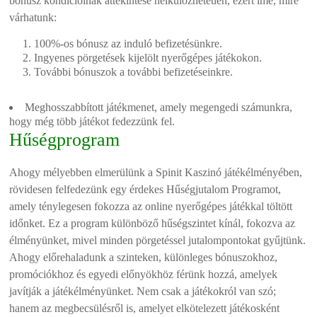
bónusz kondícióinak áttekintése nélkülözhetetlen, ezért íme, mire
várhatunk:
100%-os bónusz az induló befizetésünkre.
Ingyenes pörgetések kijelölt nyerőgépes játékokon.
További bónuszok a további befizetéseinkre.
Meghosszabbított játékmenet, amely megengedi számunkra,
hogy még több játékot fedezzünk fel.
Hűségprogram
Ahogy mélyebben elmerülünk a Spinit Kaszinó játékélményében,
rövidesen felfedezünk egy érdekes Hűségjutalom Programot,
amely ténylegesen fokozza az online nyerőgépes játékkal töltött
időnket. Ez a program különböző hűségszintet kínál, fokozva az
élményünket, mivel minden pörgetéssel jutalompontokat gyűjtünk.
Ahogy előrehaladunk a szinteken, különleges bónuszokhoz,
promóciókhoz és egyedi előnyökhöz férünk hozzá, amelyek
javítják a játékélményünket. Nem csak a játékokról van szó;
hanem az megbecsülésről is, amelyet elkötelezett játékosként