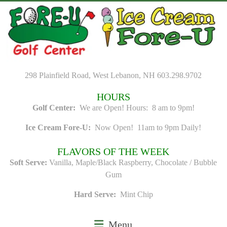
Skip
to
content
298 Plainfield Road, West Lebanon, NH 603.298.9702
HOURS
Golf Center:
We are Open! Hours: 8 am to 9pm!
Ice Cream Fore-U:
Now Open! 11am to 9pm Daily!
FLAVORS OF THE WEEK
Soft Serve:
Vanilla, Maple/Black Raspberry, Chocolate / Bubble
Gum
Hard Serve:
Mint Chip
Menu