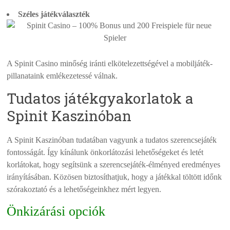
Széles játékválaszték
A Spinit Casino minőség iránti elkötelezettségével a mobiljáték-
pillanataink emlékezetessé válnak.
Tudatos játékgyakorlatok a
Spinit Kaszinóban
A Spinit Kaszinóban tudatában vagyunk a tudatos szerencsejáték
fontosságát. Így kínálunk önkorlátozási lehetőségeket és letét
korlátokat, hogy segítsünk a szerencsejáték-élményed eredményes
irányításában. Közösen biztosíthatjuk, hogy a játékkal töltött időnk
szórakoztató és a lehetőségeinkhez mért legyen.
Önkizárási opciók