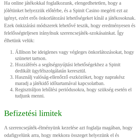
Ha online játékokkal foglalkozunk, elengedhetetlen, hogy a
jólétünket helyezzük előtérbe, és a Spinit Casino megérti ezt az
igényt, ezért erős önkorlátozási lehetőségeket kínál a játékosoknak.
Ezek önkizárási módszerek lehetővé teszik, hogy eredményesen és
felelősségteljesen irányítsuk szerencsejáték-szokásainkat. Így
élhetünk velük:
Állítson be ideiglenes vagy végleges önkorlátozásokat, hogy
szünetet tartson.
Hozzáférés a segítségnyújtási lehetőségekhez a Spinit
dedikált ügyfélszolgálatán keresztül.
Használj valóság-ellenőrző eszközöket, hogy naprakész
maradj a játékidő időtartamával kapcsolatban.
Regisztráljon lehűlési periódusokra, hogy szükség esetén el
tudjunk menni.
Befizetési limitek
A szerencsejáték-élményünk kezelése azt foglalja magában, hogy
odafigyelünk arra, hogy mekkora összeget helyezünk el és