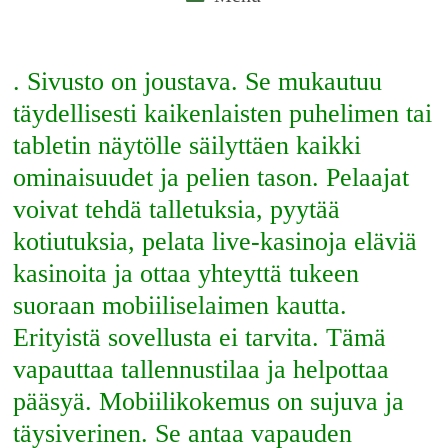
. Sivusto on joustava. Se mukautuu
täydellisesti kaikenlaisten puhelimen tai
tabletin näytölle säilyttäen kaikki
ominaisuudet ja pelien tason. Pelaajat
voivat tehdä talletuksia, pyytää
kotiutuksia, pelata live-kasinoja eläviä
kasinoita ja ottaa yhteyttä tukeen
suoraan mobiiliselaimen kautta.
Erityistä sovellusta ei tarvita. Tämä
vapauttaa tallennustilaa ja helpottaa
pääsyä. Mobiilikokemus on sujuva ja
täysiverinen. Se antaa vapauden