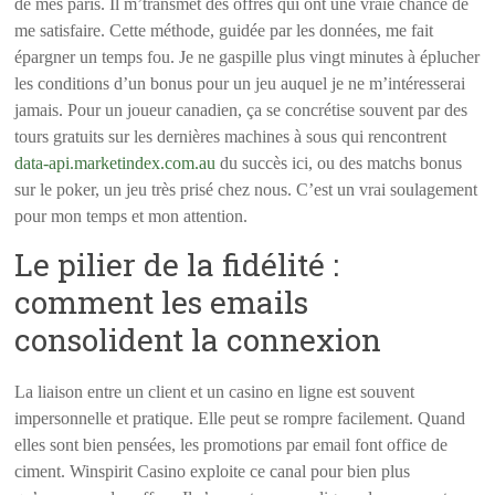
de mes paris. Il m’transmet des offres qui ont une vraie chance de
me satisfaire. Cette méthode, guidée par les données, me fait
épargner un temps fou. Je ne gaspille plus vingt minutes à éplucher
les conditions d’un bonus pour un jeu auquel je ne m’intéresserai
jamais. Pour un joueur canadien, ça se concrétise souvent par des
tours gratuits sur les dernières machines à sous qui rencontrent
data-api.marketindex.com.au
du succès ici, ou des matchs bonus
sur le poker, un jeu très prisé chez nous. C’est un vrai soulagement
pour mon temps et mon attention.
Le pilier de la fidélité :
comment les emails
consolident la connexion
La liaison entre un client et un casino en ligne est souvent
impersonnelle et pratique. Elle peut se rompre facilement. Quand
elles sont bien pensées, les promotions par email font office de
ciment. Winspirit Casino exploite ce canal pour bien plus