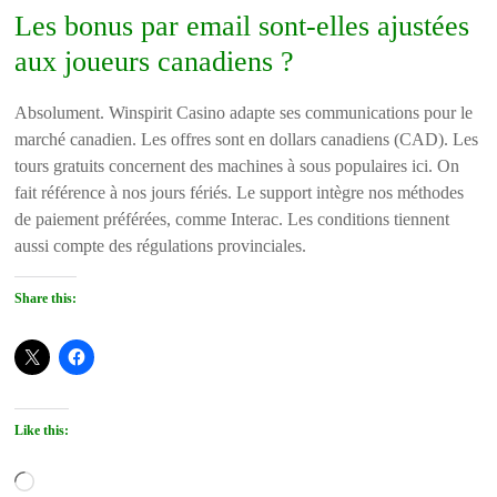
Les bonus par email sont-elles ajustées
aux joueurs canadiens ?
Absolument. Winspirit Casino adapte ses communications pour le
marché canadien. Les offres sont en dollars canadiens (CAD). Les
tours gratuits concernent des machines à sous populaires ici. On
fait référence à nos jours fériés. Le support intègre nos méthodes
de paiement préférées, comme Interac. Les conditions tiennent
aussi compte des régulations provinciales.
Share this:
Like this:
Loading…