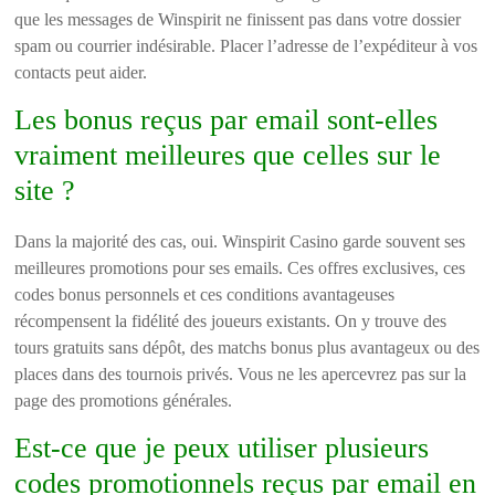
que les messages de Winspirit ne finissent pas dans votre dossier
spam ou courrier indésirable. Placer l’adresse de l’expéditeur à vos
contacts peut aider.
Les bonus reçus par email sont-elles
vraiment meilleures que celles sur le
site ?
Dans la majorité des cas, oui. Winspirit Casino garde souvent ses
meilleures promotions pour ses emails. Ces offres exclusives, ces
codes bonus personnels et ces conditions avantageuses
récompensent la fidélité des joueurs existants. On y trouve des
tours gratuits sans dépôt, des matchs bonus plus avantageux ou des
places dans des tournois privés. Vous ne les apercevrez pas sur la
page des promotions générales.
Est-ce que je peux utiliser plusieurs
codes promotionnels reçus par email en