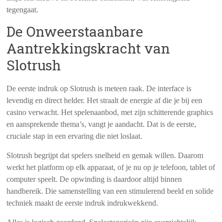
tegengaat.
De Onweerstaanbare
Aantrekkingskracht van
Slotrush
De eerste indruk op Slotrush is meteen raak. De interface is
levendig en direct helder. Het straalt de energie af die je bij een
casino verwacht. Het spelenaanbod, met zijn schitterende graphics
en aansprekende thema’s, vangt je aandacht. Dat is de eerste,
cruciale stap in een ervaring die niet loslaat.
Slotrush begrijpt dat spelers snelheid en gemak willen. Daarom
werkt het platform op elk apparaat, of je nu op je telefoon, tablet of
computer speelt. De opwinding is daardoor altijd binnen
handbereik. Die samenstelling van een stimulerend beeld en solide
techniek maakt de eerste indruk indrukwekkend.