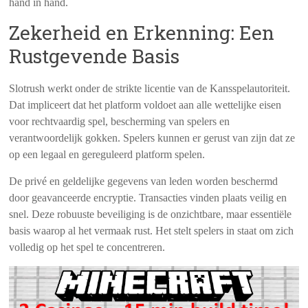
hand in hand.
Zekerheid en Erkenning: Een
Rustgevende Basis
Slotrush werkt onder de strikte licentie van de Kansspelautoriteit.
Dat impliceert dat het platform voldoet aan alle wettelijke eisen
voor rechtvaardig spel, bescherming van spelers en
verantwoordelijk gokken. Spelers kunnen er gerust van zijn dat ze
op een legaal en gereguleerd platform spelen.
De privé en geldelijke gegevens van leden worden beschermd
door geavanceerde encryptie. Transacties vinden plaats veilig en
snel. Deze robuuste beveiliging is de onzichtbare, maar essentiële
basis waarop al het vermaak rust. Het stelt spelers in staat om zich
volledig op het spel te concentreren.