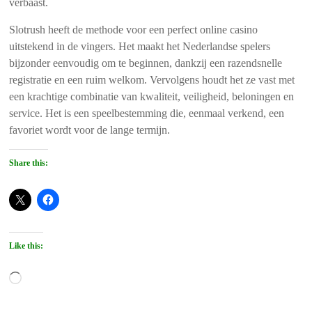
verbaast.
Slotrush heeft de methode voor een perfect online casino
uitstekend in de vingers. Het maakt het Nederlandse spelers
bijzonder eenvoudig om te beginnen, dankzij een razendsnelle
registratie en een ruim welkom. Vervolgens houdt het ze vast met
een krachtige combinatie van kwaliteit, veiligheid, beloningen en
service. Het is een speelbestemming die, eenmaal verkend, een
favoriet wordt voor de lange termijn.
Share this:
Like this:
Loading…