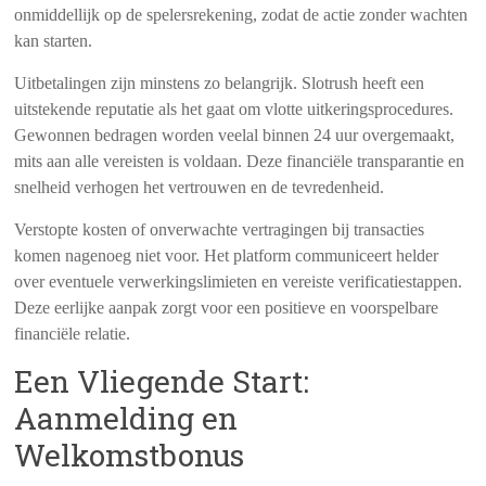
onmiddellijk op de spelersrekening, zodat de actie zonder wachten
kan starten.
Uitbetalingen zijn minstens zo belangrijk. Slotrush heeft een
uitstekende reputatie als het gaat om vlotte uitkeringsprocedures.
Gewonnen bedragen worden veelal binnen 24 uur overgemaakt,
mits aan alle vereisten is voldaan. Deze financiële transparantie en
snelheid verhogen het vertrouwen en de tevredenheid.
Verstopte kosten of onverwachte vertragingen bij transacties
komen nagenoeg niet voor. Het platform communiceert helder
over eventuele verwerkingslimieten en vereiste verificatiestappen.
Deze eerlijke aanpak zorgt voor een positieve en voorspelbare
financiële relatie.
Een Vliegende Start:
Aanmelding en
Welkomstbonus