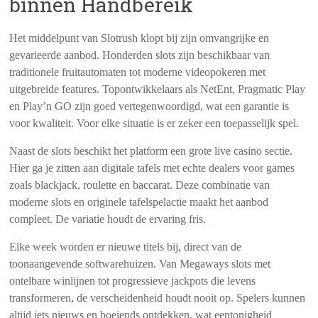
binnen Handbereik
Het middelpunt van Slotrush klopt bij zijn omvangrijke en
gevarieerde aanbod. Honderden slots zijn beschikbaar van
traditionele fruitautomaten tot moderne videopokeren met
uitgebreide features. Topontwikkelaars als NetEnt, Pragmatic Play
en Play’n GO zijn goed vertegenwoordigd, wat een garantie is
voor kwaliteit. Voor elke situatie is er zeker een toepasselijk spel.
Naast de slots beschikt het platform een grote live casino sectie.
Hier ga je zitten aan digitale tafels met echte dealers voor games
zoals blackjack, roulette en baccarat. Deze combinatie van
moderne slots en originele tafelspelactie maakt het aanbod
compleet. De variatie houdt de ervaring fris.
Elke week worden er nieuwe titels bij, direct van de
toonaangevende softwarehuizen. Van Megaways slots met
ontelbare winlijnen tot progressieve jackpots die levens
transformeren, de verscheidenheid houdt nooit op. Spelers kunnen
altijd iets nieuws en boeiends ontdekken, wat eentonigheid