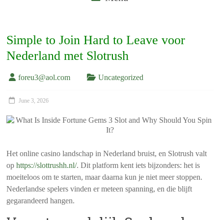
Simple to Join Hard to Leave voor
Nederland met Slotrush
foreu3@aol.com
Uncategorized
June 3, 2026
Het online casino landschap in Nederland bruist, en Slotrush valt
op
https://slottrushh.nl/
. Dit platform kent iets bijzonders: het is
moeiteloos om te starten, maar daarna kun je niet meer stoppen.
Nederlandse spelers vinden er meteen spanning, en die blijft
gegarandeerd hangen.