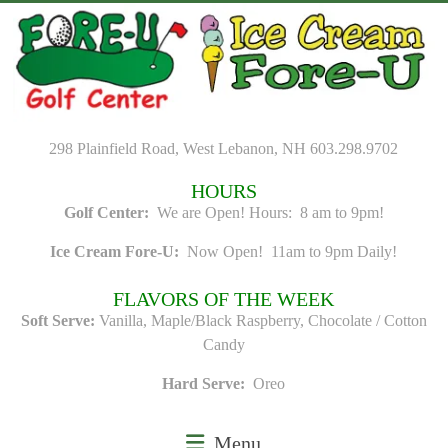
Skip
to
content
298 Plainfield Road, West Lebanon, NH 603.298.9702
HOURS
Golf Center:
We are Open! Hours: 8 am to 9pm!
Ice Cream Fore-U:
Now Open! 11am to 9pm Daily!
FLAVORS OF THE WEEK
Soft Serve:
Vanilla, Maple/Black Raspberry, Chocolate / Cotton
Candy
Hard Serve:
Oreo
Menu