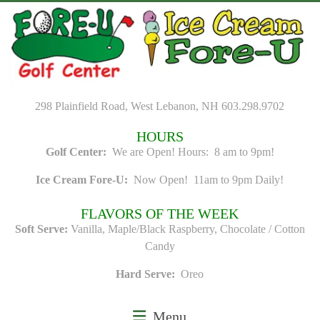
Skip
to
content
298 Plainfield Road, West Lebanon, NH 603.298.9702
HOURS
Golf Center:
We are Open! Hours: 8 am to 9pm!
Ice Cream Fore-U:
Now Open! 11am to 9pm Daily!
FLAVORS OF THE WEEK
Soft Serve:
Vanilla, Maple/Black Raspberry, Chocolate / Cotton
Candy
Hard Serve:
Oreo
Menu