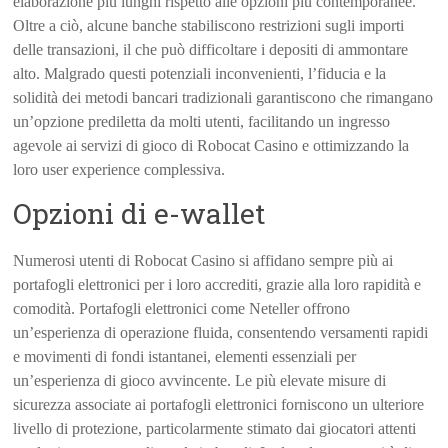
elaborazione più lunghi rispetto alle opzioni più contemporanee.
Oltre a ciò, alcune banche stabiliscono restrizioni sugli importi
delle transazioni, il che può difficoltare i depositi di ammontare
alto. Malgrado questi potenziali inconvenienti, l’fiducia e la
solidità dei metodi bancari tradizionali garantiscono che rimangano
un’opzione prediletta da molti utenti, facilitando un ingresso
agevole ai servizi di gioco di Robocat Casino e ottimizzando la
loro user experience complessiva.
Opzioni di e-wallet
Numerosi utenti di Robocat Casino si affidano sempre più ai
portafogli elettronici per i loro accrediti, grazie alla loro rapidità e
comodità. Portafogli elettronici come Neteller offrono
un’esperienza di operazione fluida, consentendo versamenti rapidi
e movimenti di fondi istantanei, elementi essenziali per
un’esperienza di gioco avvincente. Le più elevate misure di
sicurezza associate ai portafogli elettronici forniscono un ulteriore
livello di protezione, particolarmente stimato dai giocatori attenti