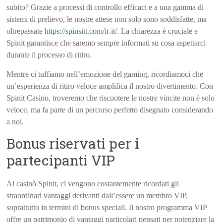
subito? Grazie a processi di controllo efficaci e a una gamma di
sistemi di prelievo, le nostre attese non solo sono soddisfatte, ma
oltrepassate
https://spinsitt.com/it-it/
. La chiarezza è cruciale e
Spinit garantisce che saremo sempre informati su cosa aspettarci
durante il processo di ritiro.
Mentre ci tuffiamo nell’emozione del gaming, ricordiamoci che
un’esperienza di ritiro veloce amplifica il nostro divertimento. Con
Spinit Casino, troveremo che riscuotere le nostre vincite non è solo
veloce, ma fa parte di un percorso perfetto disegnato considerando
a noi.
Bonus riservati per i
partecipanti VIP
Al casinò Spinit, ci vengono costantemente ricordati gli
straordinari vantaggi derivanti dall’essere un membro VIP,
soprattutto in termini di bonus speciali. Il nostro programma VIP
offre un patrimonio di vantaggi particolari pensati per potenziare la