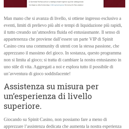
Man mano che si avanza di livello, si ottiene ingresso esclusivo a
eventi, limiti di prelievo più alti e tempi di liquidazione più rapidi,
il tutto creando un’atmosfera fluida ed entusiasmante. Il senso di
appartenenza che proviene dall’essere un parte VIP di Spinit
Casino crea una community di utenti con la stessa passione, che
apprezzano il massimo del gioco. In sostanza, questo programma
non si limita al gioco; si tratta di cambiare la nostra entusiasmo in
uno stile di vita. Aggregati a noi e esplora tutto il possibile di
un’avventura di gioco soddisfacente!
Assistenza su misura per
un’esperienza di livello
superiore.
Giocando su Spinit Casino, non possiamo fare a meno di
apprezzare l’assistenza dedicata che aumenta la nostra esperienza