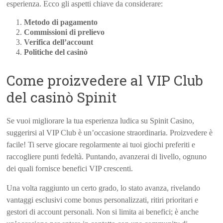
esperienza. Ecco gli aspetti chiave da considerare:
Metodo di pagamento
Commissioni di prelievo
Verifica dell’account
Politiche del casinò
Come proizvedere al VIP Club
del casinò Spinit
Se vuoi migliorare la tua esperienza ludica su Spinit Casino,
suggerirsi al VIP Club è un’occasione straordinaria. Proizvedere è
facile! Ti serve giocare regolarmente ai tuoi giochi preferiti e
raccogliere punti fedeltà. Puntando, avanzerai di livello, ognuno
dei quali fornisce benefici VIP crescenti.
Una volta raggiunto un certo grado, lo stato avanza, rivelando
vantaggi esclusivi come bonus personalizzati, ritiri prioritari e
gestori di account personali. Non si limita ai benefici; è anche