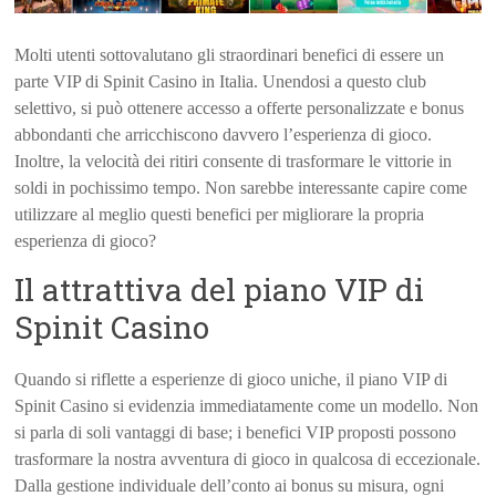
Molti utenti sottovalutano gli straordinari benefici di essere un
parte VIP di Spinit Casino in Italia. Unendosi a questo club
selettivo, si può ottenere accesso a offerte personalizzate e bonus
abbondanti che arricchiscono davvero l’esperienza di gioco.
Inoltre, la velocità dei ritiri consente di trasformare le vittorie in
soldi in pochissimo tempo. Non sarebbe interessante capire come
utilizzare al meglio questi benefici per migliorare la propria
esperienza di gioco?
Il attrattiva del piano VIP di
Spinit Casino
Quando si riflette a esperienze di gioco uniche, il piano VIP di
Spinit Casino si evidenzia immediatamente come un modello. Non
si parla di soli vantaggi di base; i benefici VIP proposti possono
trasformare la nostra avventura di gioco in qualcosa di eccezionale.
Dalla gestione individuale dell’conto ai bonus su misura, ogni