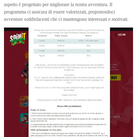
aspetto è progettato per migliorare la nostra avventura. Il
programma ci assicura di essere valorizzati, proponendoci
avventure soddisfacenti che ci mantengono interessati e motivati.