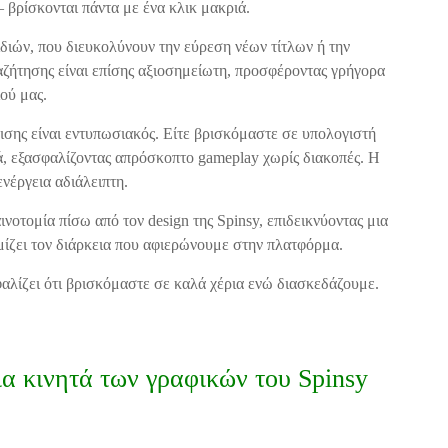
 βρίσκονται πάντα με ένα κλικ μακριά.
ιδιών, που διευκολύνουν την εύρεση νέων τίτλων ή την
αζήτησης είναι επίσης αξιοσημείωτη, προσφέροντας γρήγορα
ού μας.
ισης είναι εντυπωσιακός. Είτε βρισκόμαστε σε υπολογιστή
κά, εξασφαλίζοντας απρόσκοπτο gameplay χωρίς διακοπές. Η
ενέργεια αδιάλειπτη.
νοτομία πίσω από τον design της Spinsy, επιδεικνύοντας μια
μίζει τον διάρκεια που αφιερώνουμε στην πλατφόρμα.
φαλίζει ότι βρισκόμαστε σε καλά χέρια ενώ διασκεδάζουμε.
ια κινητά των γραφικών του Spinsy