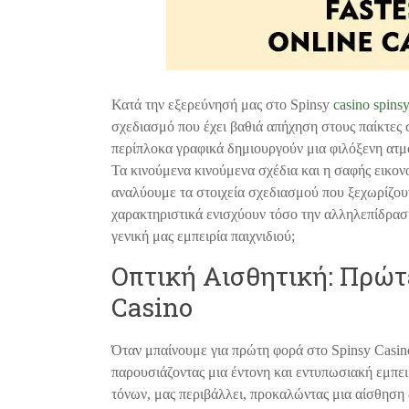
Κατά την εξερεύνησή μας στο Spinsy
casino spinsy
σχεδιασμό που έχει βαθιά απήχηση στους παίκτες 
περίπλοκα γραφικά δημιουργούν μια φιλόξενη ατμό
Τα κινούμενα κινούμενα σχέδια και η σαφής εικο
αναλύουμε τα στοιχεία σχεδιασμού που ξεχωρίζουν
χαρακτηριστικά ενισχύουν τόσο την αλληλεπίδραση 
γενική μας εμπειρία παιχνιδιού;
Οπτική Αισθητική: Πρώτ
Casino
Όταν μπαίνουμε για πρώτη φορά στο Spinsy Casino
παρουσιάζοντας μια έντονη και εντυπωσιακή εμπε
τόνων, μας περιβάλλει, προκαλώντας μια αίσθηση δ