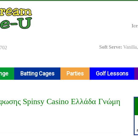
Ic
Soft Serve:
Vanilla
9702
ange
Batting Cages
Parties
Golf Lessons
ρφωσης Spinsy Casino Ελλάδα Γνώμη