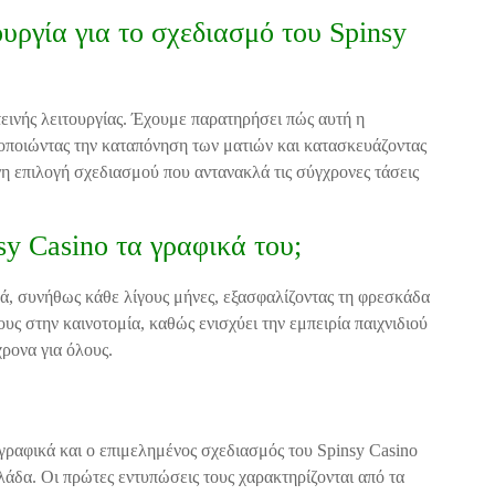
ουργία για το σχεδιασμό του Spinsy
τεινής λειτουργίας. Έχουμε παρατηρήσει πώς αυτή η
στοποιώντας την καταπόνηση των ματιών και κατασκευάζοντας
η επιλογή σχεδιασμού που αντανακλά τις σύγχρονες τάσεις
sy Casino τα γραφικά του;
νά, συνήθως κάθε λίγους μήνες, εξασφαλίζοντας τη φρεσκάδα
ς στην καινοτομία, καθώς ενισχύει την εμπειρία παιχνιδιού
χρονα για όλους.
γραφικά και ο επιμελημένος σχεδιασμός του Spinsy Casino
άδα. Οι πρώτες εντυπώσεις τους χαρακτηρίζονται από τα