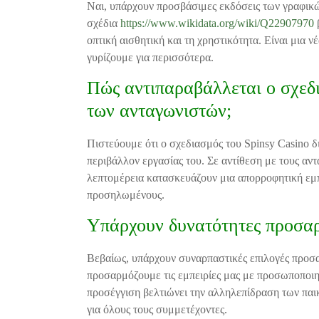
Ναι, υπάρχουν προσβάσιμες εκδόσεις των γραφικών
σχέδια
https://www.wikidata.org/wiki/Q22907970
β
οπτική αισθητική και τη χρηστικότητα. Είναι μια ν
γυρίζουμε για περισσότερα.
Πώς αντιπαραβάλλεται ο σχεδι
των ανταγωνιστών;
Πιστεύουμε ότι ο σχεδιασμός του Spinsy Casino δια
περιβάλλον εργασίας του. Σε αντίθεση με τους αν
λεπτομέρεια κατασκευάζουν μια απορροφητική εμπε
προσηλωμένους.
Υπάρχουν δυνατότητες προσαρ
Βεβαίως, υπάρχουν συναρπαστικές επιλογές προσα
προσαρμόζουμε τις εμπειρίες μας με προσωποποιημ
προσέγγιση βελτιώνει την αλληλεπίδραση των παι
για όλους τους συμμετέχοντες.