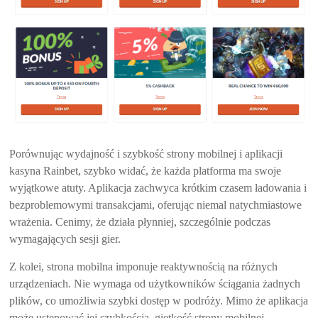
Porównując wydajność i szybkość strony mobilnej i aplikacji
kasyna Rainbet, szybko widać, że każda platforma ma swoje
wyjątkowe atuty. Aplikacja zachwyca krótkim czasem ładowania i
bezproblemowymi transakcjami, oferując niemal natychmiastowe
wrażenia. Cenimy, że działa płynniej, szczególnie podczas
wymagających sesji gier.
Z kolei, strona mobilna imponuje reaktywnością na różnych
urządzeniach. Nie wymaga od użytkowników ściągania żadnych
plików, co umożliwia szybki dostęp w podróży. Mimo że aplikacja
może ustępować jej szybkością, giętkość strony mobilnej