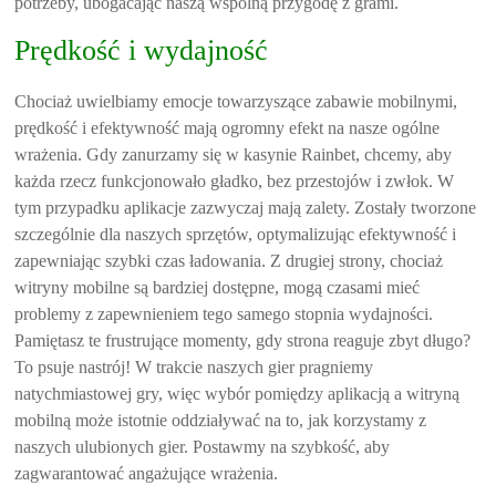
potrzeby, ubogacając naszą wspólną przygodę z grami.
Prędkość i wydajność
Chociaż uwielbiamy emocje towarzyszące zabawie mobilnymi,
prędkość i efektywność mają ogromny efekt na nasze ogólne
wrażenia. Gdy zanurzamy się w kasynie Rainbet, chcemy, aby
każda rzecz funkcjonowało gładko, bez przestojów i zwłok. W
tym przypadku aplikacje zazwyczaj mają zalety. Zostały tworzone
szczególnie dla naszych sprzętów, optymalizując efektywność i
zapewniając szybki czas ładowania. Z drugiej strony, chociaż
witryny mobilne są bardziej dostępne, mogą czasami mieć
problemy z zapewnieniem tego samego stopnia wydajności.
Pamiętasz te frustrujące momenty, gdy strona reaguje zbyt długo?
To psuje nastrój! W trakcie naszych gier pragniemy
natychmiastowej gry, więc wybór pomiędzy aplikacją a witryną
mobilną może istotnie oddziaływać na to, jak korzystamy z
naszych ulubionych gier. Postawmy na szybkość, aby
zagwarantować angażujące wrażenia.