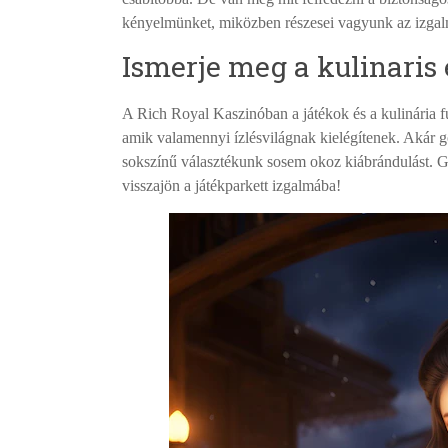
kényelmünket, miközben részesei vagyunk az izgal
Ismerje meg a kulinaris 
A Rich Royal Kaszinóban a játékok és a kulinária f
amik valamennyi ízlésvilágnak kielégítenek. Akár g
sokszínű választékunk sosem okoz kiábrándulást. Go
visszajön a játékparkett izgalmába!