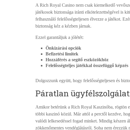
A Rich Royal Casino nem csak kiemelkedő vevőszolg
játékosok biztonsága iránti elkötelezettségével is 
felhasználó felelősségteljesen élvezze a játékot. Ezé
biztonság kéz a kézben járnak.
Ezzel garantáljuk a jólétét:
Önkizárási opciók
Befizetési limitek
Hozzáférés a segítő eszközökhöz
Felelősségteljes játékkal összefüggő képzés
Dolgozzunk együtt, hogy felelősségteljesen és bizto
Páratlan ügyfélszolgála
Amikor betérünk a Rich Royal Kaszinóba, rögtön el
többi kaszinó közül. Már attól a perctől kezdve, h
valódi lelkesedéssel fogad minket. Mindig készen á
zökkenőmentes vendéglátásról. Soha nem érezzük m