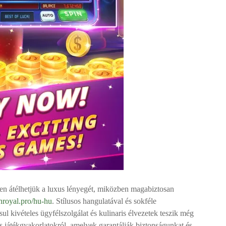
n átélhetjük a luxus lényegét, miközben magabiztosan
chroyal.pro/hu-hu
. Stílusos hangulatával és sokféle
ul kivételes ügyfélszolgálat és kulinaris élvezetek teszik még
s játékgyakorlatokról, amelyek garantálják biztonságunkat és