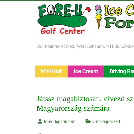
Skip
to
content
298 Plainfield Road, West Lebanon, NH 603.298.
Mini Golf
Ice Cream
Driving R
Játssz magabiztosan, élvezd s
Magyarország számára
foreu3@aol.com
Uncategorized