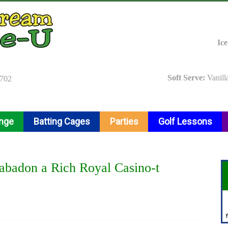
Ic
Soft Serve:
Vanill
9702
ange
Batting Cages
Parties
Golf Lessons
zabadon a Rich Royal Casino-t