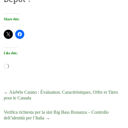
Share this:
Like this:
Loading…
←
AlaWin Casino : Évaluation, Caractéristiques, Offre et Titres
pour le Canada
Verifica richiesta per la slot Big Bass Bonanza – Controllo
dell’identità per l’Italia
→