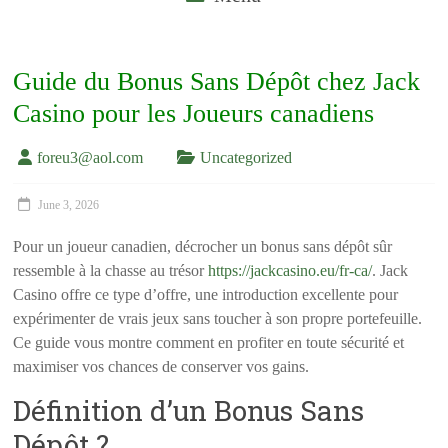
Guide du Bonus Sans Dépôt chez Jack
Casino pour les Joueurs canadiens
foreu3@aol.com
Uncategorized
June 3, 2026
Pour un joueur canadien, décrocher un bonus sans dépôt sûr
ressemble à la chasse au trésor
https://jackcasino.eu/fr-ca/
. Jack
Casino offre ce type d’offre, une introduction excellente pour
expérimenter de vrais jeux sans toucher à son propre portefeuille.
Ce guide vous montre comment en profiter en toute sécurité et
maximiser vos chances de conserver vos gains.
Définition d’un Bonus Sans
Dépôt ?