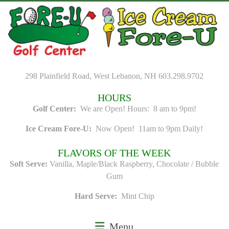
Skip
to
content
298 Plainfield Road, West Lebanon, NH 603.298.9702
HOURS
Golf Center:
We are Open! Hours: 8 am to 9pm!
Ice Cream Fore-U:
Now Open! 11am to 9pm Daily!
FLAVORS OF THE WEEK
Soft Serve:
Vanilla, Maple/Black Raspberry, Chocolate / Bubble
Gum
Hard Serve:
Mint Chip
Menu