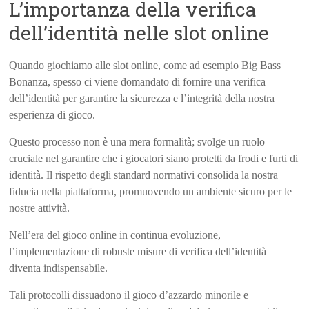
L’importanza della verifica
dell’identità nelle slot online
Quando giochiamo alle slot online, come ad esempio Big Bass
Bonanza, spesso ci viene domandato di fornire una verifica
dell’identità per garantire la sicurezza e l’integrità della nostra
esperienza di gioco.
Questo processo non è una mera formalità; svolge un ruolo
cruciale nel garantire che i giocatori siano protetti da frodi e furti di
identità. Il rispetto degli standard normativi consolida la nostra
fiducia nella piattaforma, promuovendo un ambiente sicuro per le
nostre attività.
Nell’era del gioco online in continua evoluzione,
l’implementazione di robuste misure di verifica dell’identità
diventa indispensabile.
Tali protocolli dissuadono il gioco d’azzardo minorile e