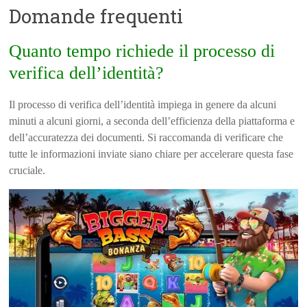
Domande frequenti
Quanto tempo richiede il processo di
verifica dell’identità?
Il processo di verifica dell’identità impiega in genere da alcuni
minuti a alcuni giorni, a seconda dell’efficienza della piattaforma e
dell’accuratezza dei documenti. Si raccomanda di verificare che
tutte le informazioni inviate siano chiare per accelerare questa fase
cruciale.