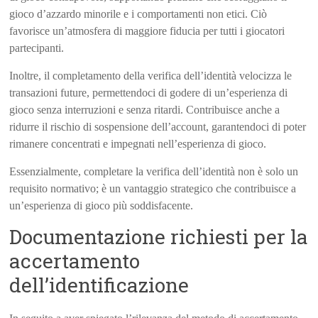
gioco d’azzardo minorile e i comportamenti non etici. Ciò
favorisce un’atmosfera di maggiore fiducia per tutti i giocatori
partecipanti.
Inoltre, il completamento della verifica dell’identità velocizza le
transazioni future, permettendoci di godere di un’esperienza di
gioco senza interruzioni e senza ritardi. Contribuisce anche a
ridurre il rischio di sospensione dell’account, garantendoci di poter
rimanere concentrati e impegnati nell’esperienza di gioco.
Essenzialmente, completare la verifica dell’identità non è solo un
requisito normativo; è un vantaggio strategico che contribuisce a
un’esperienza di gioco più soddisfacente.
Documentazione richiesti per la
accertamento
dell’identificazione