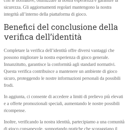
con le normative, ottimizzare la nostra esperienza e garantire la
sicurezza. Gli aggiornamenti regolari mantengono la nostra
integrità all’interno della piattaforma di gioco.
Benefici del conclusione della
verifica dell’identità
Completare la verifica dell’identità offre diversi vantaggi che
possono migliorare la nostra esperienza di gioco generale.
Innanzitutto, garantisce la conformità agli standard normativi.
Questa verifica contribuisce a mantenere un ambiente di gioco
sicuro, proteggendo le nostre informazioni personali da possibili
frodi.
In aggiunta, ci consente di accedere a limiti di prelievo più elevati
e a offerte promozionali speciali, aumentando le nostre possibili
ricompense.
Inoltre, verificando la nostra identità, partecipiamo a una comunità
di gioco consapevole, supportando pratiche che scoraggiano il