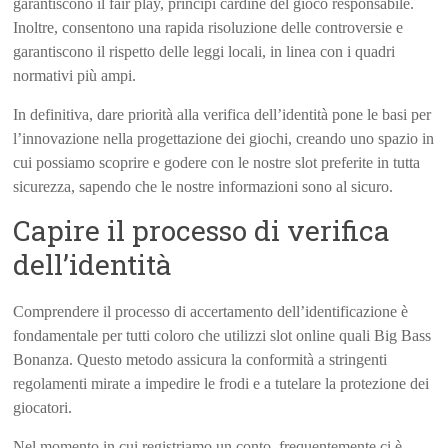
garantiscono il fair play, principi cardine del gioco responsabile.
Inoltre, consentono una rapida risoluzione delle controversie e
garantiscono il rispetto delle leggi locali, in linea con i quadri
normativi più ampi.
In definitiva, dare priorità alla verifica dell’identità pone le basi per
l’innovazione nella progettazione dei giochi, creando uno spazio in
cui possiamo scoprire e godere con le nostre slot preferite in tutta
sicurezza, sapendo che le nostre informazioni sono al sicuro.
Capire il processo di verifica
dell’identità
Comprendere il processo di accertamento dell’identificazione è
fondamentale per tutti coloro che utilizzi slot online quali Big Bass
Bonanza. Questo metodo assicura la conformità a stringenti
regolamenti mirate a impedire le frodi e a tutelare la protezione dei
giocatori.
Nel momento in cui registriamo un conto, frequentemente ci è