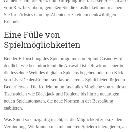
Gemeinschaft, die Spaß und Aufregung feiert. Lassen Sie sich also
vom Reiz bezaubern, genießen Sie die Gastlichkeit und machen
Sie Ihr nächstes Gaming-Abenteuer zu einem denkwürdigen
Erlebnis!
Eine Fülle von
Spielmöglichkeiten
Bei der Erforschung des Spielprogramms im Spinit Casino wird
deutlich, wie beeindruckend die Auswahl ist. Ob wir uns eher in
die fesselnde Welt des digitalen Spielens begeben oder den Kick
von Live-Dealer-Erlebnissen favorisieren – Spinit bietet für jeden
Bedarf etwas. Die Kollektion umfasst alles Mögliche von zeitlosen
Tischspielen wie Blackjack und Roulette bis hin zu neuartigen
neuen Spielautomaten, die neue Normen in der Bespaßung
etablieren.
Was Spinit so einzigartig macht, ist die Möglichkeit zur sozialen
Verbindung. Wir können uns mit anderen Spielern interagieren, an