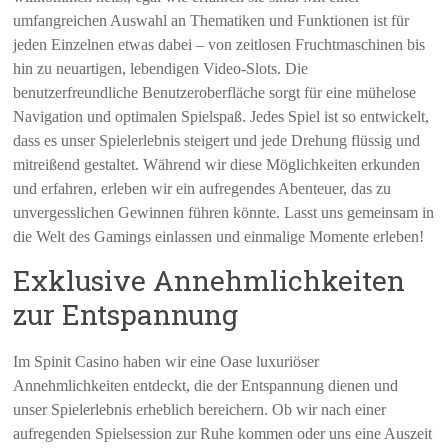
umfangreichen Auswahl an Thematiken und Funktionen ist für
jeden Einzelnen etwas dabei – von zeitlosen Fruchtmaschinen bis
hin zu neuartigen, lebendigen Video-Slots. Die
benutzerfreundliche Benutzeroberfläche sorgt für eine mühelose
Navigation und optimalen Spielspaß. Jedes Spiel ist so entwickelt,
dass es unser Spielerlebnis steigert und jede Drehung flüssig und
mitreißend gestaltet. Während wir diese Möglichkeiten erkunden
und erfahren, erleben wir ein aufregendes Abenteuer, das zu
unvergesslichen Gewinnen führen könnte. Lasst uns gemeinsam in
die Welt des Gamings einlassen und einmalige Momente erleben!
Exklusive Annehmlichkeiten
zur Entspannung
Im Spinit Casino haben wir eine Oase luxuriöser
Annehmlichkeiten entdeckt, die der Entspannung dienen und
unser Spielerlebnis erheblich bereichern. Ob wir nach einer
aufregenden Spielsession zur Ruhe kommen oder uns eine Auszeit