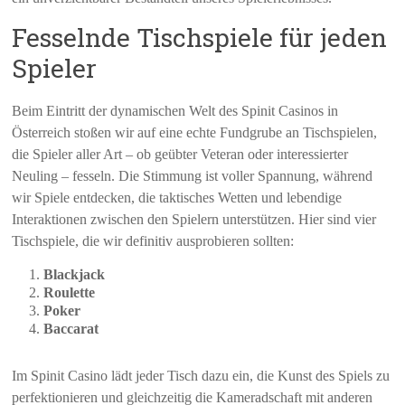
Fesselnde Tischspiele für jeden
Spieler
Beim Eintritt der dynamischen Welt des Spinit Casinos in
Österreich stoßen wir auf eine echte Fundgrube an Tischspielen,
die Spieler aller Art – ob geübter Veteran oder interessierter
Neuling – fesseln. Die Stimmung ist voller Spannung, während
wir Spiele entdecken, die taktisches Wetten und lebendige
Interaktionen zwischen den Spielern unterstützen. Hier sind vier
Tischspiele, die wir definitiv ausprobieren sollten:
Blackjack
Roulette
Poker
Baccarat
Im Spinit Casino lädt jeder Tisch dazu ein, die Kunst des Spiels zu
perfektionieren und gleichzeitig die Kameradschaft mit anderen