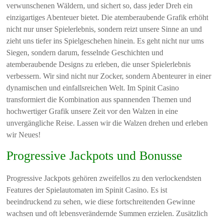
verwunschenen Wäldern, und sichert so, dass jeder Dreh ein
einzigartiges Abenteuer bietet. Die atemberaubende Grafik erhöht
nicht nur unser Spielerlebnis, sondern reizt unsere Sinne an und
zieht uns tiefer ins Spielgeschehen hinein. Es geht nicht nur ums
Siegen, sondern darum, fesselnde Geschichten und
atemberaubende Designs zu erleben, die unser Spielerlebnis
verbessern. Wir sind nicht nur Zocker, sondern Abenteurer in einer
dynamischen und einfallsreichen Welt. Im Spinit Casino
transformiert die Kombination aus spannenden Themen und
hochwertiger Grafik unsere Zeit vor den Walzen in eine
unvergängliche Reise. Lassen wir die Walzen drehen und erleben
wir Neues!
Progressive Jackpots und Bonusse
Progressive Jackpots gehören zweifellos zu den verlockendsten
Features der Spielautomaten im Spinit Casino. Es ist
beeindruckend zu sehen, wie diese fortschreitenden Gewinne
wachsen und oft lebensverändernde Summen erzielen. Zusätzlich