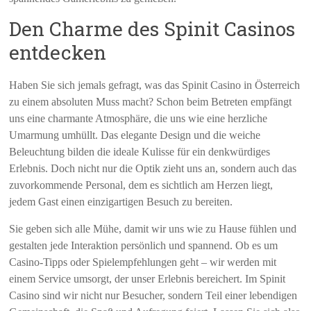
Den Charme des Spinit Casinos
entdecken
Haben Sie sich jemals gefragt, was das Spinit Casino in Österreich
zu einem absoluten Muss macht? Schon beim Betreten empfängt
uns eine charmante Atmosphäre, die uns wie eine herzliche
Umarmung umhüllt. Das elegante Design und die weiche
Beleuchtung bilden die ideale Kulisse für ein denkwürdiges
Erlebnis. Doch nicht nur die Optik zieht uns an, sondern auch das
zuvorkommende Personal, dem es sichtlich am Herzen liegt,
jedem Gast einen einzigartigen Besuch zu bereiten.
Sie geben sich alle Mühe, damit wir uns wie zu Hause fühlen und
gestalten jede Interaktion persönlich und spannend. Ob es um
Casino-Tipps oder Spielempfehlungen geht – wir werden mit
einem Service umsorgt, der unser Erlebnis bereichert. Im Spinit
Casino sind wir nicht nur Besucher, sondern Teil einer lebendigen