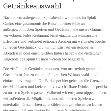
Getränkeauswahl
Nach einem aufregenden Spielabend erwartet uns im Spinit
Casino eine gastronomische Reise mit einer Fülle an
außergewöhnlichen Speisen und Getränken, die unsere Gaumen
verwöhnen. Jedes Restaurant bietet einzigartige kulinarische
Erlebnisse und verbindet regionale Aromen mit weltweiter Küche
für jeden Geschmack. Ob wir nun Lust auf ein gehobenes
Abendessen oder einen leichten Imbiss haben – die vielfältigen
Angebote des Spinit Casinos werden Sie begeistern.
Die vielfältigen Getränkekreationen, von meisterhaft gemixten
Cocktails bis hin zu einer umfangreichen Weinauswahl, sind
einfach hervorragend. Die Barkeeper hier gehen an die Grenzen
des Machbaren und kreieren unverwechselbare Drinks, die perfekt
zu unseren Speisen passen. Während wir entspannt nippen, haben
wir außerdem die Möglichkeit, uns mit anderen Spielern zu
unterhalten, Geschichten zu erzählen und gemeinsam zu lachen –
ein unverzichtbarer Bestandteil unseres Spielerlebnisses.