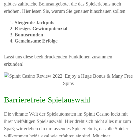
gibt es zahlreiche Bonusangebote, die das Spielerlebnis noch
erhöhen. Hier lesen Sie, warum Sie genauer hinschauen sollten:
Steigende Jackpots
Riesiges Gewinnpotenzial
Bonusrunden
Gemeinsame Erfolge
Lasst uns diese beeindruckenden Funktionen zusammen
erkunden!
Barrierefreie Spielauswahl
Die vibrante Welt der Spielautomaten im Spinit Casino lockt mit
ihrer vielfältigen Spielauswahl. Hier dreht sich nicht alles nur zum
Spaß; wir erleben ein umfassendes Spielerlebnis, das alle Spieler
willkommen heißt, egal wie erfahren sie sind. Mit einer