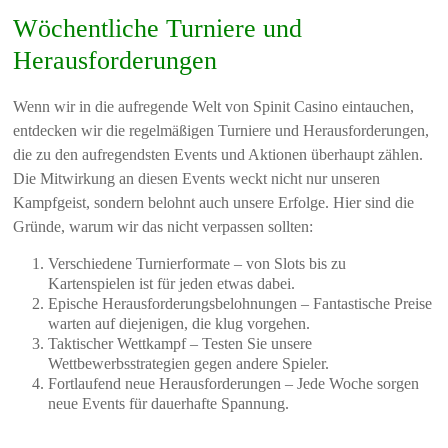
Wöchentliche Turniere und
Herausforderungen
Wenn wir in die aufregende Welt von Spinit Casino eintauchen,
entdecken wir die regelmäßigen Turniere und Herausforderungen,
die zu den aufregendsten Events und Aktionen überhaupt zählen.
Die Mitwirkung an diesen Events weckt nicht nur unseren
Kampfgeist, sondern belohnt auch unsere Erfolge. Hier sind die
Gründe, warum wir das nicht verpassen sollten:
Verschiedene Turnierformate – von Slots bis zu
Kartenspielen ist für jeden etwas dabei.
Epische Herausforderungsbelohnungen – Fantastische Preise
warten auf diejenigen, die klug vorgehen.
Taktischer Wettkampf – Testen Sie unsere
Wettbewerbsstrategien gegen andere Spieler.
Fortlaufend neue Herausforderungen – Jede Woche sorgen
neue Events für dauerhafte Spannung.