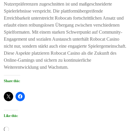
Nutzerpräferenzen zugeschnitten ist und maßgeschneiderte
Spielerlebnisse verspricht. Die plattformübergreifende
Erreichbarkeit unterstreicht Robocats fortschrittlichen Ansatz und
erlaubt einen reibungslosen Übergang zwischen verschiedenen
Spielformaten. Mit einem starken Schwerpunkt auf Community-
Engagement und sozialen Austausch unterhält Robocat Casino
nicht nur, sondern stärkt auch eine engagierte Spielergemeinschaft.
Diese Aspekte platzieren Robocat Casino als die Zukunft des
Online-Gamings und sichern zu kontinuierliche
Weiterentwicklung und Wachstum.
Share this:
Like this:
Loading…