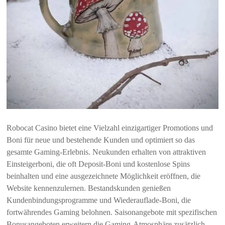
Robocat Casino bietet eine Vielzahl einzigartiger Promotions und
Boni für neue und bestehende Kunden und optimiert so das
gesamte Gaming-Erlebnis. Neukunden erhalten von attraktiven
Einsteigerboni, die oft Deposit-Boni und kostenlose Spins
beinhalten und eine ausgezeichnete Möglichkeit eröffnen, die
Website kennenzulernen. Bestandskunden genießen
Kundenbindungsprogramme und Wiederauflade-Boni, die
fortwährendes Gaming belohnen. Saisonangebote mit spezifischen
Bonusangeboten erweitern die Gaming-Atmosphäre zusätzlich