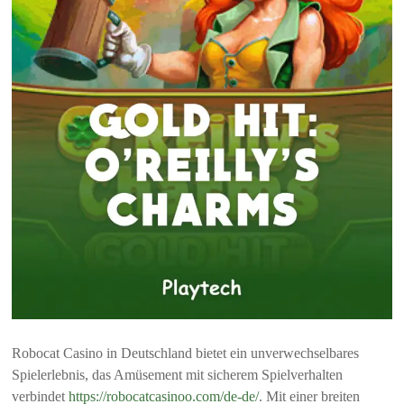
Robocat Casino in Deutschland bietet ein unverwechselbares
Spielerlebnis, das Amüsement mit sicherem Spielverhalten
verbindet
https://robocatcasinoo.com/de-de/
. Mit einer breiten