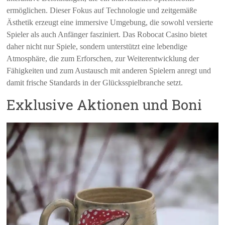
ermöglichen. Dieser Fokus auf Technologie und zeitgemäße
Ästhetik erzeugt eine immersive Umgebung, die sowohl versierte
Spieler als auch Anfänger fasziniert. Das Robocat Casino bietet
daher nicht nur Spiele, sondern unterstützt eine lebendige
Atmosphäre, die zum Erforschen, zur Weiterentwicklung der
Fähigkeiten und zum Austausch mit anderen Spielern anregt und
damit frische Standards in der Glücksspielbranche setzt.
Exklusive Aktionen und Boni