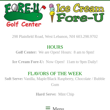
Skip
to
content
298 Plainfield Road, West Lebanon, NH 603.298.9702
HOURS
Golf Center:
We are Open! Hours: 8 am to 9pm!
Ice Cream Fore-U:
Now Open! 11am to 9pm Daily!
FLAVORS OF THE WEEK
Soft Serve:
Vanilla, Maple/Black Raspberry, Chocolate / Bubble
Gum
Hard Serve:
Mint Chip
Menu