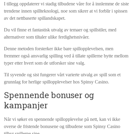
I tillegg oppdaterer vi stadig tilbudene våre for å innlemme de siste
trendene innen spillteknologi, noe som sikrer at vi forblir i spissen
av det nettbaserte spillandskapet.
Du vil finne et fantastisk utvalg av temaer og spillstiler, med
alternativer som tiltaler ulike ferdighetsnivåer.
Denne metoden forsterker ikke bare spillopplevelsen, men
fremmer også ansvarlig spilling ved å tillate spillerne bytte mellom
typer etter hvert som de utforsker sine valg.
Til syvende og sist fungerer vårt varierte utvalg av spill som et
grunnlag for herlige spillopplevelser hos Spinsy Casino.
Spennende bonuser og
kampanjer
Når vi søker en spennende spillopplevelse på nett, kan vi ikke
overse de fristende bonusene og tilbudene som Spinsy Casino
tilbyr spillerne sine.