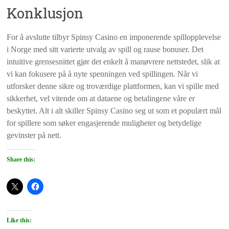
Konklusjon
For å avslutte tilbyr Spinsy Casino en imponerende spillopplevelse
i Norge med sitt varierte utvalg av spill og rause bonuser. Det
intuitive grensesnittet gjør det enkelt å manøvrere nettstedet, slik at
vi kan fokusere på å nyte spenningen ved spillingen. Når vi
utforsker denne sikre og troværdige plattformen, kan vi spille med
sikkerhet, vel vitende om at dataene og betalingene våre er
beskyttet. Alt i alt skiller Spinsy Casino seg ut som et populært mål
for spillere som søker engasjerende muligheter og betydelige
gevinster på nett.
Share this:
Like this: