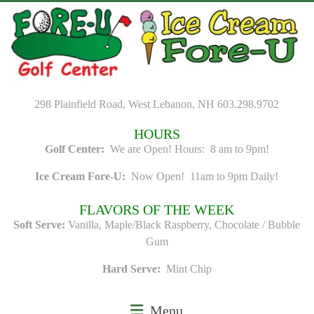
Skip
to
content
298 Plainfield Road, West Lebanon, NH 603.298.9702
HOURS
Golf Center:
We are Open! Hours: 8 am to 9pm!
Ice Cream Fore-U:
Now Open! 11am to 9pm Daily!
FLAVORS OF THE WEEK
Soft Serve:
Vanilla, Maple/Black Raspberry, Chocolate / Bubble
Gum
Hard Serve:
Mint Chip
Menu