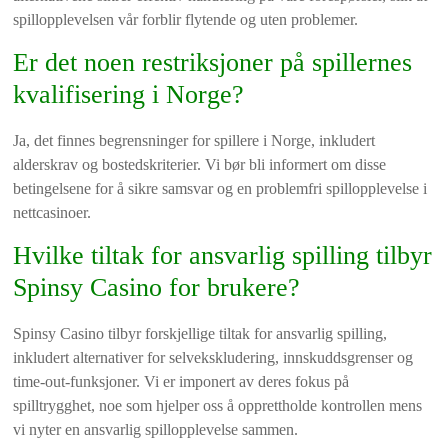
spillopplevelsen vår forblir flytende og uten problemer.
Er det noen restriksjoner på spillernes
kvalifisering i Norge?
Ja, det finnes begrensninger for spillere i Norge, inkludert
alderskrav og bostedskriterier. Vi bør bli informert om disse
betingelsene for å sikre samsvar og en problemfri spillopplevelse i
nettcasinoer.
Hvilke tiltak for ansvarlig spilling tilbyr
Spinsy Casino for brukere?
Spinsy Casino tilbyr forskjellige tiltak for ansvarlig spilling,
inkludert alternativer for selvekskludering, innskuddsgrenser og
time-out-funksjoner. Vi er imponert av deres fokus på
spilltrygghet, noe som hjelper oss å opprettholde kontrollen mens
vi nyter en ansvarlig spillopplevelse sammen.