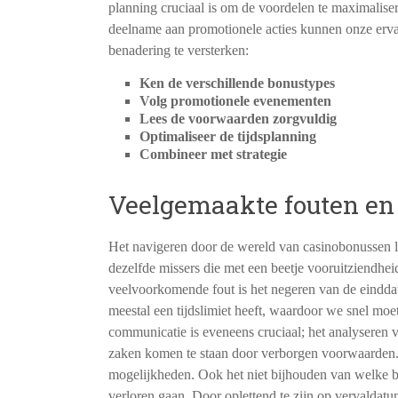
planning cruciaal is om de voordelen te maximalise
deelname aan promotionele acties kunnen onze ervar
benadering te versterken:
Ken de verschillende bonustypes
Volg promotionele evenementen
Lees de voorwaarden zorgvuldig
Optimaliseer de tijdsplanning
Combineer met strategie
Veelgemaakte fouten en 
Het navigeren door de wereld van casinobonussen li
dezelfde missers die met een beetje vooruitziendhe
veelvoorkomende fout is het negeren van de eindd
meestal een tijdslimiet heeft, waardoor we snel m
communicatie is eveneens cruciaal; het analyseren 
zaken komen te staan door verborgen voorwaarden. H
mogelijkheden. Ook het niet bijhouden van welke b
verloren gaan. Door oplettend te zijn op vervalda