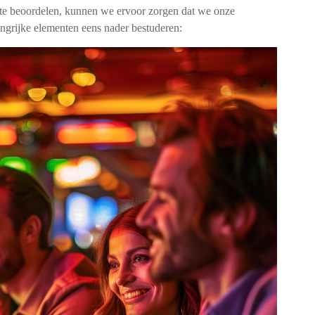
te beoordelen, kunnen we ervoor zorgen dat we onze
ngrijke elementen eens nader bestuderen: