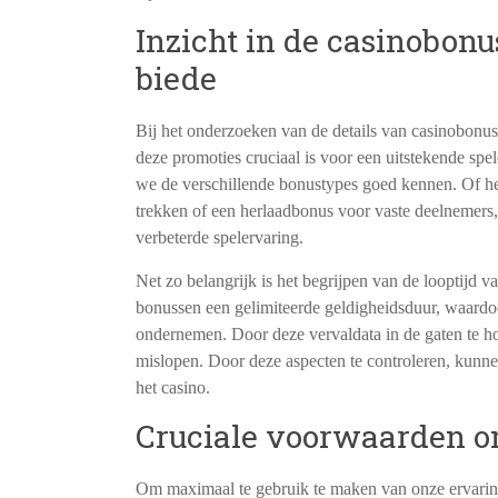
Inzicht in de casinobon
biede
Bij het onderzoeken van de details van casinobonuss
deze promoties cruciaal is voor een uitstekende spel
we de verschillende bonustypes goed kennen. Of h
trekken of een herlaadbonus voor vaste deelnemers, 
verbeterde spelervaring.
Net zo belangrijk is het begrijpen van de looptijd v
bonussen een gelimiteerde geldigheidsduur, waardo
ondernemen. Door deze vervaldata in de gaten te h
mislopen. Door deze aspecten te controleren, kunne
het casino.
Cruciale voorwaarden 
Om maximaal te gebruik te maken van onze ervaring