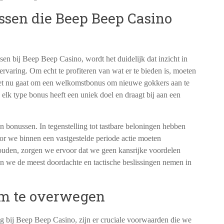
ussen die Beep Beep Casino
en bij Beep Beep Casino, wordt het duidelijk dat inzicht in
ervaring. Om echt te profiteren van wat er te bieden is, moeten
et nu gaat om een welkomstbonus om nieuwe gokkers aan te
elk type bonus heeft een uniek doel en draagt bij aan een
an bonussen. In tegenstelling tot tastbare beloningen hebben
or we binnen een vastgestelde periode actie moeten
ouden, zorgen we ervoor dat we geen kansrijke voordelen
n we de meest doordachte en tactische beslissingen nemen in
om te overwegen
 bij Beep Beep Casino, zijn er cruciale voorwaarden die we