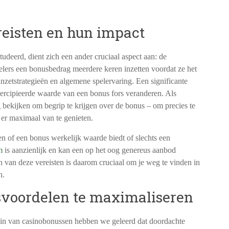
eisten en hun impact
deerd, dient zich een ander cruciaal aspect aan: de
pelers een bonusbedrag meerdere keren inzetten voordat ze het
nzetstrategieën en algemene spelervaring. Een significante
ercipieerde waarde van een bonus fors veranderen. Als
 bekijken om begrip te krijgen over de bonus – om precies te
er maximaal van te genieten.
en of een bonus werkelijk waarde biedt of slechts een
m
is aanzienlijk en kan een op het oog genereus aanbod
van deze vereisten is daarom cruciaal om je weg te vinden in
n.
svoordelen te maximaliseren
ein van casinobonussen hebben we geleerd dat doordachte