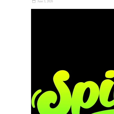
June 3, 2026