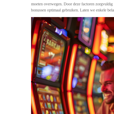
moeten overwegen. Door deze factoren zorgvuldig 
bonussen optimaal gebruiken. Laten we enkele bela