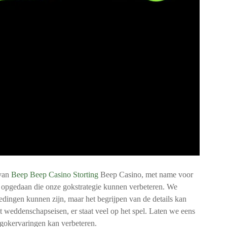
 van
Beep Beep Casino Storting
Beep Casino, met name voor
n opgedaan die onze gokstrategie kunnen verbeteren. We
iedingen kunnen zijn, maar het begrijpen van de details kan
ot weddenschapseisen, er staat veel op het spel. Laten we eens
 gokervaringen kan verbeteren.