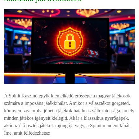
A Spinit Kaszinó egyik kiemelkedő erőssége a magyar játékosok
számára a impozáns játékkínálat. Amikor a választékot görgeted,
könnyen izgalomba jöhet a játékok hatalmas változatossága, amely
minden játékos igényeit kielégíti. Akár a klasszikus nyerőgépek,
akár az élő osztós játékok rajongója vagy, a Spinit mindent kínál.
Íme, amit felfedezhetsz: