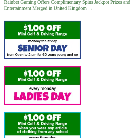
Rainbet Gaming Offers Complimentary Spins Jackpot Prizes and
Entertainment Merged in United Kingdom
→