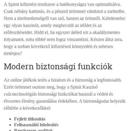
A Spinit kifizetési rendszere a hatékonyságra van optimalizálva.
Csak néhány kattintás, és a pénzed örömmel vándorol a zsebedbe.
Nem a türelmetlenségről van szó, hanem az örömről. Kiérdemelsz
egy olyan kaszinót, amely megbecsüli az idődet és az
erőfeszítéseidet. Hidd el, ha egyszer átéled ezt a akadálymentes
folyamatot, soha többé nem fogsz visszanézni. Készen állsz arra,
hogy a sorban következő kifizetésed könnyedén és sebesen
történjen?
Modern biztonsági funkciók
Az online játékok terén a bizalom és a biztonság a legfontosabb.
Ezért örömmel osztom meg, hogy a Spinit Kaszinó
csúcstechnológiás biztonsági funkciókat használ a védett és
élvezetes élmény garantálása érdekében. A biztonságodat helyezik
előtérbe a következőkkel:
Fejlett titkosítás
Felhasználói hitelesítés
Rendszeres auditok