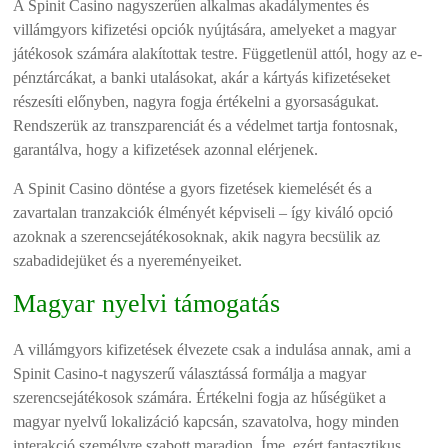
A Spinit Casino nagyszerűen alkalmas akadálymentes és
villámgyors kifizetési opciók nyújtására, amelyeket a magyar
játékosok számára alakítottak testre. Függetlenül attól, hogy az e-
pénztárcákat, a banki utalásokat, akár a kártyás kifizetéseket
részesíti előnyben, nagyra fogja értékelni a gyorsaságukat.
Rendszerük az transzparenciát és a védelmet tartja fontosnak,
garantálva, hogy a kifizetések azonnal elérjenek.
A Spinit Casino döntése a gyors fizetések kiemelését és a
zavartalan tranzakciók élményét képviseli – így kiváló opció
azoknak a szerencsejátékosoknak, akik nagyra becsülik az
szabadidejüket és a nyereményeiket.
Magyar nyelvi támogatás
A villámgyors kifizetések élvezete csak a indulása annak, ami a
Spinit Casino-t nagyszerű választássá formálja a magyar
szerencsejátékosok számára. Értékelni fogja az hűségüket a
magyar nyelvű lokalizáció kapcsán, szavatolva, hogy minden
interakció személyre szabott maradjon. Íme, ezért fantasztikus