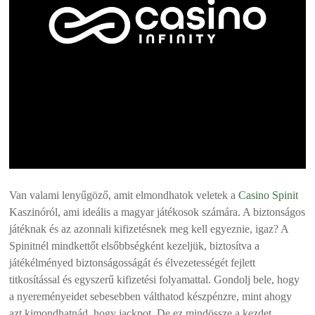
Van valami lenyűgöző, amit elmondhatok veletek a
Casino Spinit
Kaszinóról, ami ideális a magyar játékosok számára. A biztonságos
játéknak és az azonnali kifizetésnek meg kell egyeznie, igaz? A
Spinitnél mindkettőt elsőbbségként kezeljük, biztosítva a
játékélményed biztonságosságát és élvezetességét fejlett
titkosítással és egyszerű kifizetési folyamattal. Gondolj bele, hogy
a nyereményeidet sebesebben válthatod készpénzre, mint ahogy
azt kimondhatnád, hogy jackpot. De ez mindössze a kezdet.